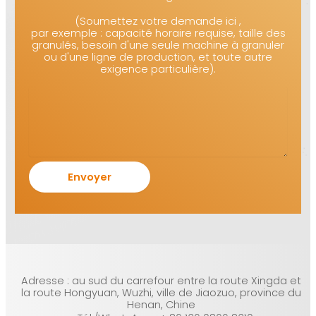
(Soumettez votre demande ici ,
par exemple : capacité horaire requise, taille des
granulés, besoin d'une seule machine à granuler
ou d'une ligne de production, et toute autre
exigence particulière).
Adresse : au sud du carrefour entre la route Xingda et
la route Hongyuan, Wuzhi, ville de Jiaozuo, province du
Henan, Chine