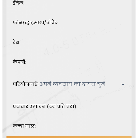
ईमेल:
फ़ोन/व्हाट्सएप/वीचैट:
देश:
कंपनी:
परियोजनाएँ:
घंटावार उत्पादन (टन प्रति घंटा):
कच्चा माल: