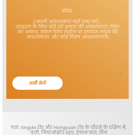
संदेश:
(अपनी आवश्यकता यहाँ जमा करें, ,
उदाहरण के लिए: प्रति घंटे क्षमता की आवश्यकता, पेलेट
का आकार, एकल पेलेट मशीन या उत्पादन लाइन की
आवश्यकता, और कोई विशेष आवश्यकताएँ।
पता: Xingda रोड और Hongyuan रोड के चौराहे के दक्षिण में,
वुज़ी, जियाओझोउ शहर, हेनान प्रांत, चीन