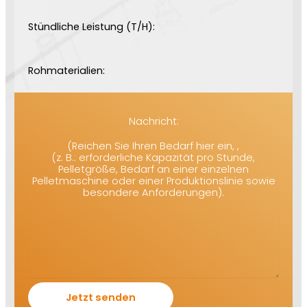
Stündliche Leistung (T/H):
Rohmaterialien:
Nachricht:
(Reichen Sie Ihren Bedarf hier ein, ,
(z. B.: erforderliche Kapazität pro Stunde,
Pelletgröße, Bedarf an einer einzelnen
Pelletmaschine oder einer Produktionslinie sowie
besondere Anforderungen).