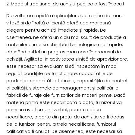
2. Modelul tradițional de achiziții publice a fost înlocuit
Dezvoltarea rapidă a aplicațiilor electronice de mare
viteză și de înaltă eficiență oferă cea mai bună
alegere pentru achiziții imediate și rapide. De
asemenea, ne oferă un ciclu mai scurt de producție a
materiilor prime și schimbări tehnologice mai rapide,
obținând astfel un progres mai mare în procesul de
achiziții. Agilitate. În activitatea zilnică de aprovizionare,
este necesar să evaluăm și să inspectăm în mod
regulat condițiile de funcționare, capacitățile de
producție, capacitățile tehnice, capacitățile de control
al calității, sistemele de management și calificările
fabricii de furaje ale furnizorilor de materii prime. Dacă
materia primă este necalificată o dată, furnizorul va
primi un avertisment verbal; pentru a doua
necalificare, o parte din prețul de achiziție va fi dedus
de la furnizor; pentru a treia necalificare, furnizorul
calificat va fi anulat. De asemenea, este necesar să