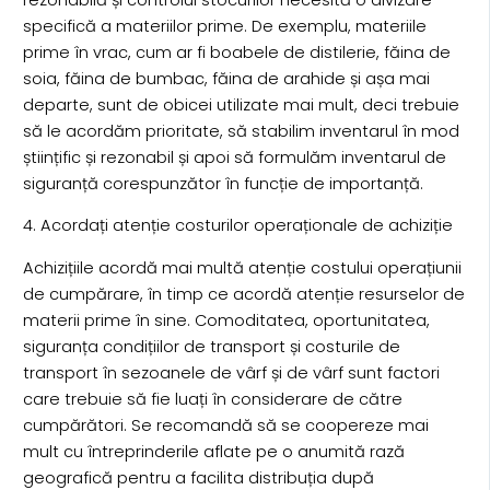
specifică a materiilor prime. De exemplu, materiile
prime în vrac, cum ar fi boabele de distilerie, făina de
soia, făina de bumbac, făina de arahide și așa mai
departe, sunt de obicei utilizate mai mult, deci trebuie
să le acordăm prioritate, să stabilim inventarul în mod
științific și rezonabil și apoi să formulăm inventarul de
siguranță corespunzător în funcție de importanță.
4. Acordați atenție costurilor operaționale de achiziție
Achizițiile acordă mai multă atenție costului operațiunii
de cumpărare, în timp ce acordă atenție resurselor de
materii prime în sine. Comoditatea, oportunitatea,
siguranța condițiilor de transport și costurile de
transport în sezoanele de vârf și de vârf sunt factori
care trebuie să fie luați în considerare de către
cumpărători. Se recomandă să se coopereze mai
mult cu întreprinderile aflate pe o anumită rază
geografică pentru a facilita distribuția după