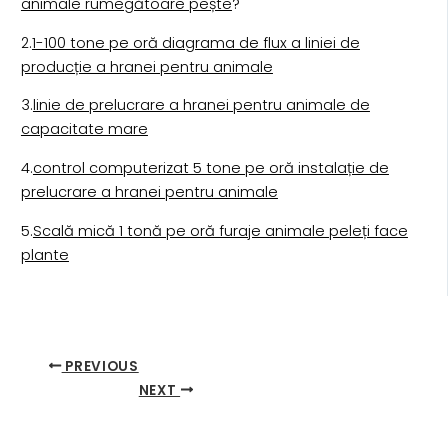
animale rumegătoare pește
?
2.
1-100 tone pe oră diagrama de flux a liniei de
producție a hranei pentru animale
3.
linie de prelucrare a hranei pentru animale de
capacitate mare
4.
control computerizat 5 tone pe oră instalație de
prelucrare a hranei pentru animale
5.
Scală mică 1 tonă pe oră furaje animale peleți face
plante
PREVIOUS
NEXT