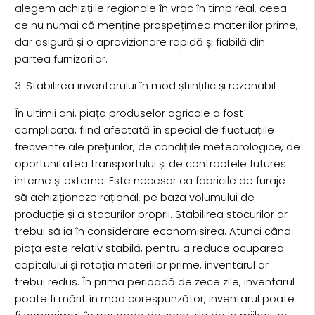
alegem achizițiile regionale în vrac în timp real, ceea
ce nu numai că menține prospețimea materiilor prime,
dar asigură și o aprovizionare rapidă și fiabilă din
partea furnizorilor.
3. Stabilirea inventarului în mod științific și rezonabil
În ultimii ani, piața produselor agricole a fost
complicată, fiind afectată în special de fluctuațiile
frecvente ale prețurilor, de condițiile meteorologice, de
oportunitatea transportului și de contractele futures
interne și externe. Este necesar ca fabricile de furaje
să achiziționeze rațional, pe baza volumului de
producție și a stocurilor proprii. Stabilirea stocurilor ar
trebui să ia în considerare economisirea. Atunci când
piața este relativ stabilă, pentru a reduce ocuparea
capitalului și rotația materiilor prime, inventarul ar
trebui redus. În prima perioadă de zece zile, inventarul
poate fi mărit în mod corespunzător, inventarul poate