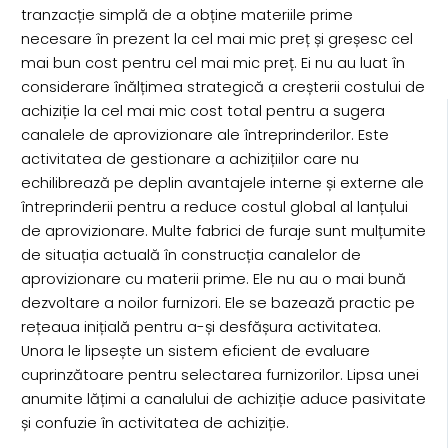
tranzacție simplă de a obține materiile prime
necesare în prezent la cel mai mic preț și greșesc cel
mai bun cost pentru cel mai mic preț. Ei nu au luat în
considerare înălțimea strategică a creșterii costului de
achiziție la cel mai mic cost total pentru a sugera
canalele de aprovizionare ale întreprinderilor. Este
activitatea de gestionare a achizițiilor care nu
echilibrează pe deplin avantajele interne și externe ale
întreprinderii pentru a reduce costul global al lanțului
de aprovizionare. Multe fabrici de furaje sunt mulțumite
de situația actuală în construcția canalelor de
aprovizionare cu materii prime. Ele nu au o mai bună
dezvoltare a noilor furnizori. Ele se bazează practic pe
rețeaua inițială pentru a-și desfășura activitatea.
Unora le lipsește un sistem eficient de evaluare
cuprinzătoare pentru selectarea furnizorilor. Lipsa unei
anumite lățimi a canalului de achiziție aduce pasivitate
și confuzie în activitatea de achiziție.