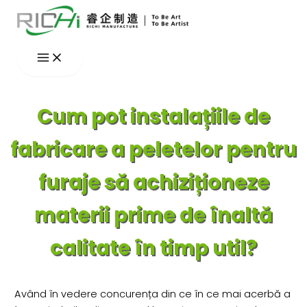
Skip
to
content
Cum pot instalațiile de
fabricare a peletelor pentru
furaje să achiziționeze
materii prime de înaltă
calitate în timp util?
Având în vedere concurența din ce în ce mai acerbă a