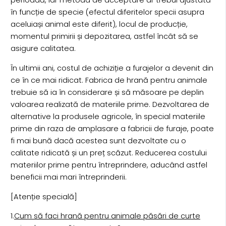
perioadă, iar metoda de acceptare ar trebui ajustată
în funcție de specie (efectul diferitelor specii asupra
aceluiași animal este diferit), locul de producție,
momentul primirii și depozitarea, astfel încât să se
asigure calitatea.
În ultimii ani, costul de achiziție a furajelor a devenit din
ce în ce mai ridicat. Fabrica de hrană pentru animale
trebuie să ia în considerare și să măsoare pe deplin
valoarea realizată de materiile prime. Dezvoltarea de
alternative la produsele agricole, în special materiile
prime din raza de amplasare a fabricii de furaje, poate
fi mai bună dacă acestea sunt dezvoltate cu o
calitate ridicată și un preț scăzut. Reducerea costului
materiilor prime pentru întreprindere, aducând astfel
beneficii mai mari întreprinderii.
[Atenție specială]
1.
Cum să faci hrană pentru animale păsări de curte