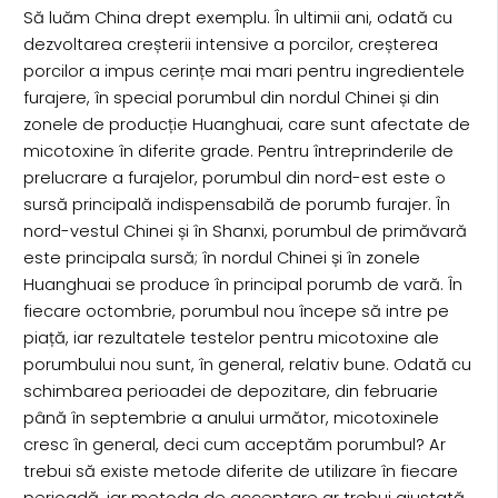
Să luăm China drept exemplu. În ultimii ani, odată cu
dezvoltarea creșterii intensive a porcilor, creșterea
porcilor a impus cerințe mai mari pentru ingredientele
furajere, în special porumbul din nordul Chinei și din
zonele de producție Huanghuai, care sunt afectate de
micotoxine în diferite grade. Pentru întreprinderile de
prelucrare a furajelor, porumbul din nord-est este o
sursă principală indispensabilă de porumb furajer. În
nord-vestul Chinei și în Shanxi, porumbul de primăvară
este principala sursă; în nordul Chinei și în zonele
Huanghuai se produce în principal porumb de vară. În
fiecare octombrie, porumbul nou începe să intre pe
piață, iar rezultatele testelor pentru micotoxine ale
porumbului nou sunt, în general, relativ bune. Odată cu
schimbarea perioadei de depozitare, din februarie
până în septembrie a anului următor, micotoxinele
cresc în general, deci cum acceptăm porumbul? Ar
trebui să existe metode diferite de utilizare în fiecare