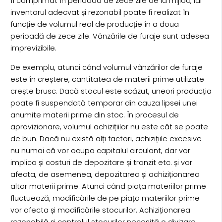
fi comprimat în perioada de zece zile de la mijloc, iar
inventarul adecvat și rezonabil poate fi realizat în
funcție de volumul real de producție în a doua
perioadă de zece zile. Vânzările de furaje sunt adesea
imprevizibile.
De exemplu, atunci când volumul vânzărilor de furaje
este în creștere, cantitatea de materii prime utilizate
crește brusc. Dacă stocul este scăzut, uneori producția
poate fi suspendată temporar din cauza lipsei unei
anumite materii prime din stoc. În procesul de
aprovizionare, volumul achizițiilor nu este cât se poate
de bun. Dacă nu există alți factori, achizițiile excesive
nu numai că vor ocupa capitalul circulant, dar vor
implica și costuri de depozitare și tranzit etc. și vor
afecta, de asemenea, depozitarea și achiziționarea
altor materii prime. Atunci când piața materiilor prime
fluctuează, modificările de pe piața materiilor prime
vor afecta și modificările stocurilor. Achiziționarea
rezonabilă și controlul stocurilor necesită o divizare