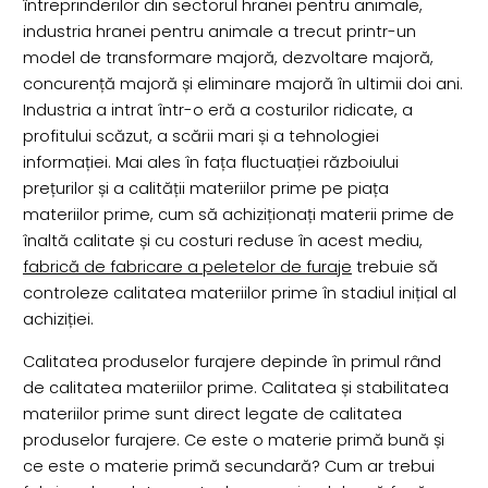
întreprinderilor din sectorul hranei pentru animale,
industria hranei pentru animale a trecut printr-un
model de transformare majoră, dezvoltare majoră,
concurență majoră și eliminare majoră în ultimii doi ani.
Industria a intrat într-o eră a costurilor ridicate, a
profitului scăzut, a scării mari și a tehnologiei
informației. Mai ales în fața fluctuației războiului
prețurilor și a calității materiilor prime pe piața
materiilor prime, cum să achiziționați materii prime de
înaltă calitate și cu costuri reduse în acest mediu,
fabrică de fabricare a peletelor de furaje
trebuie să
controleze calitatea materiilor prime în stadiul inițial al
achiziției.
Calitatea produselor furajere depinde în primul rând
de calitatea materiilor prime. Calitatea și stabilitatea
materiilor prime sunt direct legate de calitatea
produselor furajere. Ce este o materie primă bună și
ce este o materie primă secundară? Cum ar trebui