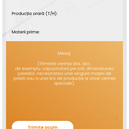
Producția orară (T/H):
Materii prime:
Mesaj:
(Trimiteți cerința dvs. aici ,
de exemplu: capacitatea pe oră, dimensiunea
peleților, necesitatea unei singure mașini de
peleți sau a unei linii de producție și orice cerințe
speciale).