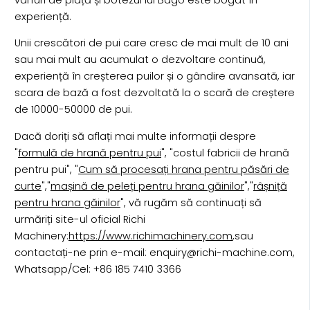
experiență.
Unii crescători de pui care cresc de mai mult de 10 ani
sau mai mult au acumulat o dezvoltare continuă,
experiență în creșterea puilor și o gândire avansată, iar
scara de bază a fost dezvoltată la o scară de creștere
de 10000-50000 de pui.
Dacă doriți să aflați mai multe informații despre
"
formulă de hrană pentru pui
", "costul fabricii de hrană
pentru pui", "
Cum să procesați hrana pentru păsări de
curte
","
mașină de peleți pentru hrana găinilor
","
râșniță
pentru hrana găinilor
", vă rugăm să continuați să
urmăriți site-ul oficial Richi
Machinery:
https://www.richimachinery.com
,sau
contactați-ne prin e-mail: enquiry@richi-machine.com,
Whatsapp/Cel: +86 185 7410 3366