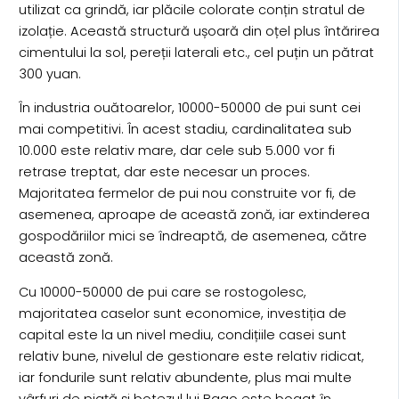
utilizat ca grindă, iar plăcile colorate conțin stratul de
izolație. Această structură ușoară din oțel plus întărirea
cimentului la sol, pereții laterali etc., cel puțin un pătrat
300 yuan.
În industria ouătoarelor, 10000-50000 de pui sunt cei
mai competitivi. În acest stadiu, cardinalitatea sub
10.000 este relativ mare, dar cele sub 5.000 vor fi
retrase treptat, dar este necesar un proces.
Majoritatea fermelor de pui nou construite vor fi, de
asemenea, aproape de această zonă, iar extinderea
gospodăriilor mici se îndreaptă, de asemenea, către
această zonă.
Cu 10000-50000 de pui care se rostogolesc,
majoritatea caselor sunt economice, investiția de
capital este la un nivel mediu, condițiile casei sunt
relativ bune, nivelul de gestionare este relativ ridicat,
iar fondurile sunt relativ abundente, plus mai multe
vârfuri de piață și botezul lui Bago este bogat în