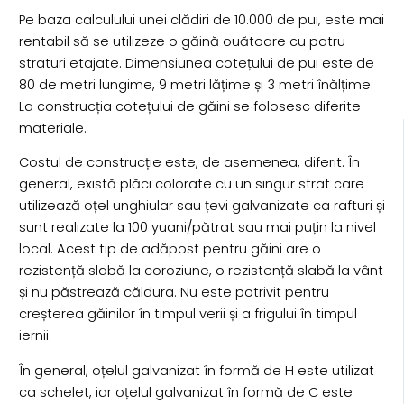
Pe baza calculului unei clădiri de 10.000 de pui, este mai
rentabil să se utilizeze o găină ouătoare cu patru
straturi etajate. Dimensiunea cotețului de pui este de
80 de metri lungime, 9 metri lățime și 3 metri înălțime.
La construcția cotețului de găini se folosesc diferite
materiale.
Costul de construcție este, de asemenea, diferit. În
general, există plăci colorate cu un singur strat care
utilizează oțel unghiular sau țevi galvanizate ca rafturi și
sunt realizate la 100 yuani/pătrat sau mai puțin la nivel
local. Acest tip de adăpost pentru găini are o
rezistență slabă la coroziune, o rezistență slabă la vânt
și nu păstrează căldura. Nu este potrivit pentru
creșterea găinilor în timpul verii și a frigului în timpul
iernii.
În general, oțelul galvanizat în formă de H este utilizat
ca schelet, iar oțelul galvanizat în formă de C este