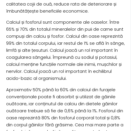
calitatea cojii de ouă, reduce rata de deteriorare și
îmbunătățește beneficiile economice.
Calciul și fosforul sunt componente ale oaselor. Între
65% și 70% din totalul mineralelor din puii de carne sunt
compuși din calciu și fosfor. Calciul din oase reprezintă
99% din totalul corpului, iar restul de 1% se află în sânge,
limfă și alte țesuturi. Calciul joacă un rol important în
coagularea sângelui. Împreună cu sodiul și potasiul,
calciul menține funcțiile normale ale inimii, mușchilor și
nervilor. Calciul joacă un rol important în echilibrul
acido-bazic al organismului.
Aproximativ 50% până la 60% din calciul din furajele
convenționale poate fi absorbit și utilizat de găinile
ouătoare, iar conținutul de calciu din dietele găinilor
ouătoare trebuie să fie de 0,6% până la 1%. Fosforul din
oase reprezintă 80% din fosforul corporal total și 0,8%
din corpul găinilor fără grăsime. Cea mai mare parte a