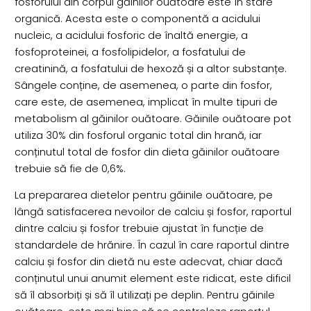
fosforului din corpul găinilor ouătoare este în stare
organică. Acesta este o componentă a acidului
nucleic, a acidului fosforic de înaltă energie, a
fosfoproteinei, a fosfolipidelor, a fosfatului de
creatinină, a fosfatului de hexoză și a altor substanțe.
Sângele conține, de asemenea, o parte din fosfor,
care este, de asemenea, implicat în multe tipuri de
metabolism al găinilor ouătoare. Găinile ouătoare pot
utiliza 30% din fosforul organic total din hrană, iar
conținutul total de fosfor din dieta găinilor ouătoare
trebuie să fie de 0,6%.
La prepararea dietelor pentru găinile ouătoare, pe
lângă satisfacerea nevoilor de calciu și fosfor, raportul
dintre calciu și fosfor trebuie ajustat în funcție de
standardele de hrănire. În cazul în care raportul dintre
calciu și fosfor din dietă nu este adecvat, chiar dacă
conținutul unui anumit element este ridicat, este dificil
să îl absorbiți și să îl utilizați pe deplin. Pentru găinile