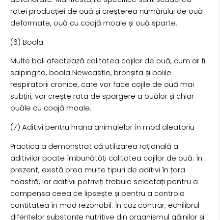
ratei producției de ouă și creșterea numărului de ouă
deformate, ouă cu coajă moale și ouă sparte.
(6) Boala
Multe boli afectează calitatea cojilor de ouă, cum ar fi
salpingita, boala Newcastle, bronșita și bolile
respiratorii cronice, care vor face cojile de ouă mai
subțiri, vor crește rata de spargere a ouălor și chiar
ouăle cu coajă moale.
(7) Aditivi pentru hrana animalelor în mod aleatoriu
Practica a demonstrat că utilizarea rațională a
aditivilor poate îmbunătăți calitatea cojilor de ouă. În
prezent, există prea multe tipuri de aditivi în țara
noastră, iar aditivii potriviți trebuie selectați pentru a
compensa ceea ce lipsește și pentru a controla
cantitatea în mod rezonabil. În caz contrar, echilibrul
diferitelor substanțe nutritive din organismul găinilor și