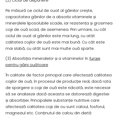
(2) Ciclul de depunere
Pe măsură ce ciclul de ouat al găinilor crește,
capacitatea găinilor de a absorbi vitaminele și
mineralele liposolubile scade, iar rezistența și grosimea
cojii de ouă scad, de asemenea. Prin urmare, cu cât
ciclul de ouat al găinilor este mai lung, cu atât
calitatea cojilor de ouă este mai bună. Cu cât este
mai slabă, cu atât sunt mai multe ouă sparte.
(3) Absorbția mineralelor și a vitaminelor în
furaje
pentru găini ouătoare
În calitate de factor principal care afectează calitatea
cojilor de ouă, în procesul de producție real, dacă rata
de spargere a cojii de ouă este ridicată, este necesar
să se analizeze dacă aceasta se datorează digestiei
și absorbției. Principalele substanțe nutritive care
afectează calitatea cojii de ou sunt calciul, fosforul,
magneziul etc. Conținutul de calciu din dietă