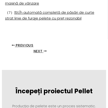
mașină de vânzare
（7）
15t/h automată completă de păsări de curte
strat linie de furaje pelete cu preț rezonabil
PREVIOUS
NEXT
Începeți proiectul Pellet
Producția de pelete este un proces sistematic.