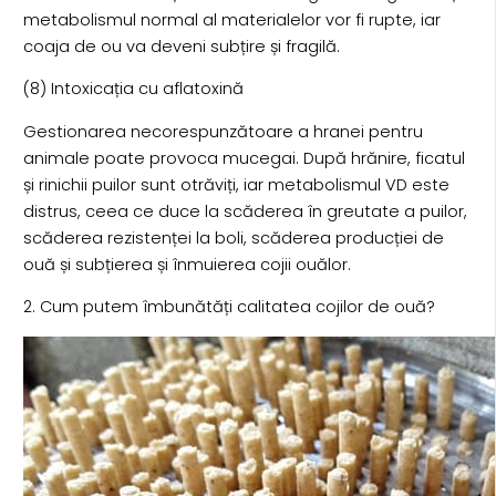
metabolismul normal al materialelor vor fi rupte, iar
coaja de ou va deveni subțire și fragilă.
(8) Intoxicația cu aflatoxină
Gestionarea necorespunzătoare a hranei pentru
animale poate provoca mucegai. După hrănire, ficatul
și rinichii puilor sunt otrăviți, iar metabolismul VD este
distrus, ceea ce duce la scăderea în greutate a puilor,
scăderea rezistenței la boli, scăderea producției de
ouă și subțierea și înmuierea cojii ouălor.
2. Cum putem îmbunătăți calitatea cojilor de ouă?