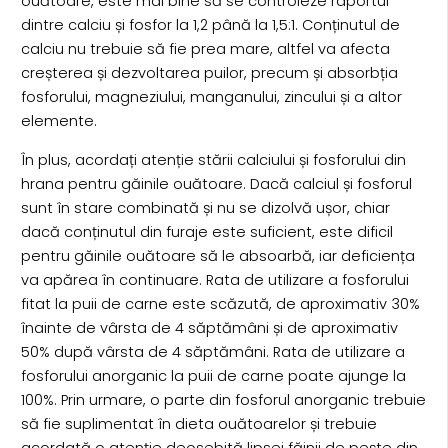
ouătoare, este mai bine să se controleze raportul
dintre calciu și fosfor la 1,2 până la 1,5:1. Conținutul de
calciu nu trebuie să fie prea mare, altfel va afecta
creșterea și dezvoltarea puilor, precum și absorbția
fosforului, magneziului, manganului, zincului și a altor
elemente.
În plus, acordați atenție stării calciului și fosforului din
hrana pentru găinile ouătoare. Dacă calciul și fosforul
sunt în stare combinată și nu se dizolvă ușor, chiar
dacă conținutul din furaje este suficient, este dificil
pentru găinile ouătoare să le absoarbă, iar deficiența
va apărea în continuare. Rata de utilizare a fosforului
fitat la puii de carne este scăzută, de aproximativ 30%
înainte de vârsta de 4 săptămâni și de aproximativ
50% după vârsta de 4 săptămâni. Rata de utilizare a
fosforului anorganic la puii de carne poate ajunge la
100%. Prin urmare, o parte din fosforul anorganic trebuie
să fie suplimentat în dieta ouătoarelor și trebuie
acordată o atenție deosebită lipsei făinii de pește din