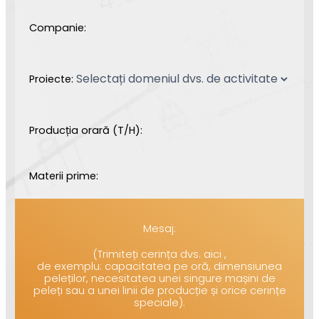
Companie:
Proiecte:
Producția orară (T/H):
Materii prime:
Mesaj:
(Trimiteți cerința dvs. aici ,
de exemplu: capacitatea pe oră, dimensiunea
peleților, necesitatea unei singure mașini de
peleți sau a unei linii de producție și orice cerințe
speciale).