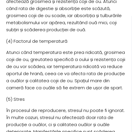
afectează grosimea și rezistența cojii de ou. Atunci
când rata de digestie și absorbție este scăzută,
grosimea cojii de ou scade, iar absorbția și tulburările
metabolismului vor apărea, rezultând ouă mici, coji
subțiri și scăderea producției de ouă.
(4) Factorul de temperatură
Atunci când temperatura este prea ridicată, grosimea
cojii de ou, greutatea specifică a oului și rezistența cojii
de ou vor scădea, iar temperatura ridicată va reduce
aportul de hrană, ceea ce va afecta rata de producție
a ouălor și calitatea cojii de ou. Spațiul mare din
cameră face ca ouăle să fie extrem de ușor de spart.
(5) Stres
În procesul de reproducere, stresul nu poate fi ignorat.
În multe cazuri, stresul nu afectează doar rata de
producție a ouălor, ci și calitatea ouălor și ouăle
deteriorate. Manifestările specifice sunt scăderea