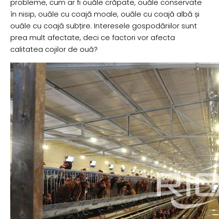
probleme, cum ar fi ouăle crăpate, ouăle conservate
în nisip, ouăle cu coajă moale, ouăle cu coajă albă și
ouăle cu coajă subțire. Interesele gospodăriilor sunt
prea mult afectate, deci ce factori vor afecta
calitatea cojilor de ouă?