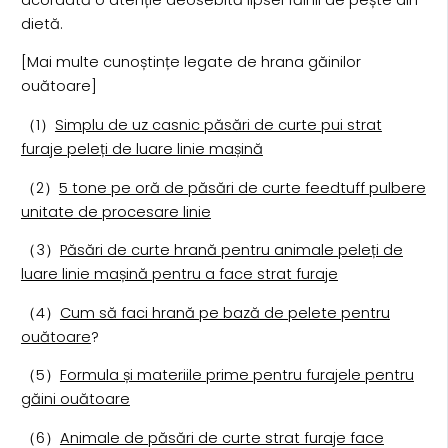
dietă.
[Mai multe cunoștințe legate de hrana găinilor
ouătoare]
（1）
Simplu de uz casnic păsări de curte pui strat
furaje peleți de luare linie mașină
（2）
5 tone pe oră de păsări de curte feedtuff pulbere
unitate de procesare linie
（3）
Păsări de curte hrană pentru animale peleți de
luare linie mașină pentru a face strat furaje
（4）
Cum să faci hrană pe bază de pelete pentru
ouătoare
?
（5）
Formula și materiile prime pentru furajele pentru
găini ouătoare
（6）
Animale de păsări de curte strat furaje face