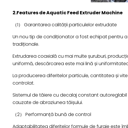
2.Features de Aquatic Feed Extruder Machine
（1） Garantarea calității particulelor extrudate
Un nou tip de condiționator a fost echipat pentru a
tradiționale.
Extrudarea coaxială cu mai multe șuruburi, producț
uniformă, descărcarea este mai lină și uniformitatea
La producerea diferitelor particule, cantitatea și vitez
controlat.
Sistemul de tăiere cu decalaj constant autoreglabil
cauzate de abraziunea tăișului.
（2） Performanță bună de control
Adaptabilitatea diferitelor formule de furaje este îm