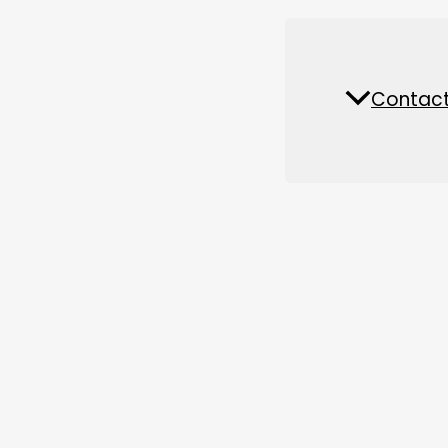
Piese de schimb și accesorii
Fabrică de hrană pentru
Contact
Nout
animale
1.Aquatic pet feed extruder utilizat în
fabrică d
(1)
Mașină de extrudere a hranei pentru pești plutito
(2)
DSP pește furaje peleți extruder
,capacitate 3-4t/h
(3)
Tipul umed de pește furaje moara extruder
,capac