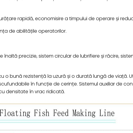
rățare rapidă, economisire a timpului de operare și reduc
a de abilitățile operatorilor.
 înaltă precizie, sistem circular de lubrifiere și răcire, sis
 cu o bună rezistență la uzură și o durată lungă de viață. U
cufundabile în funcție de cerințe. Sistemul auxiliar de contr
u densitate în vrac ridicată.