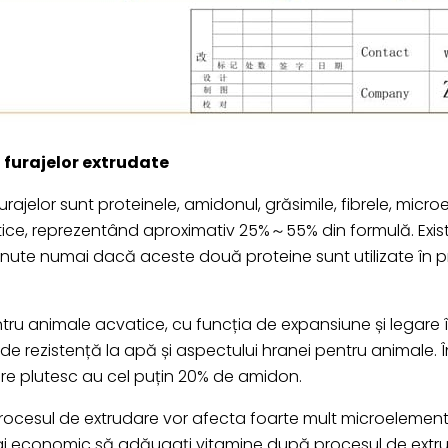
a furajelor extrudate
rajelor sunt proteinele, amidonul, grăsimile, fibrele, micr
ice, reprezentând aproximativ 25%～55% din formulă. Exist
inute numai dacă aceste două proteine sunt utilizate în p
ru animale acvatice, cu funcția de expansiune și legare în
 de rezistență la apă și aspectului hranei pentru animale. 
are plutesc au cel puțin 20% de amidon.
ocesul de extrudare vor afecta foarte mult microelementele
i mai economic să adăugați vitamine după procesul de extr