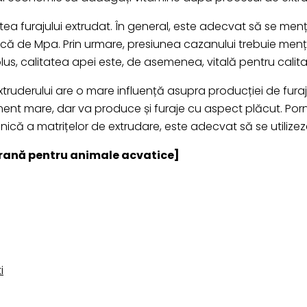
ea furajului extrudat. În general, este adecvat să se menț
mică de Mpa. Prin urmare, presiunea cazanului trebuie menți
plus, calitatea apei este, de asemenea, vitală pentru calita
truderului are o mare influență asupra producției de fur
ent mare, dar va produce și furaje cu aspect plăcut. Por
nică a matrițelor de extrudare, este adecvat să se utilize
hrană pentru animale acvatice]
i