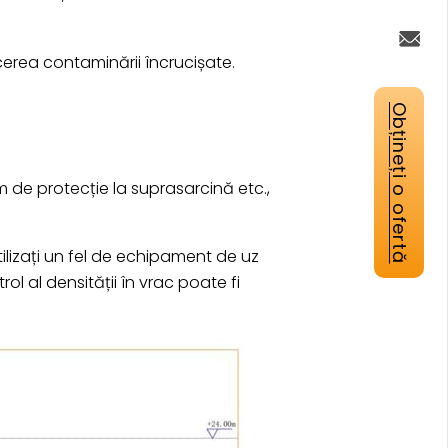
erea contaminării încrucișate.
Obțineți o ofertă
tem de protecție la suprasarcină etc.,
tilizați un fel de echipament de uz
ol al densității în vrac poate fi