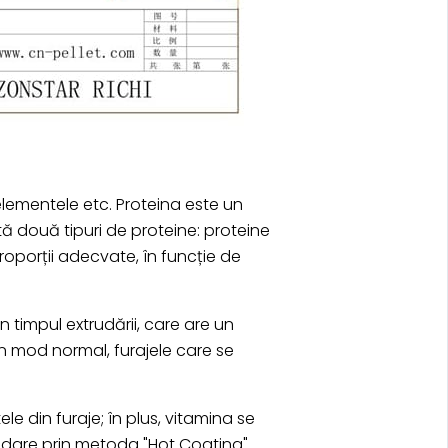
oelementele etc. Proteina este un
ă două tipuri de proteine: proteine
roporții adecvate, în funcție de
 timpul extrudării, care are un
În mod normal, furajele care se
 din furaje; în plus, vitamina se
udare prin metoda "Hot Coating".