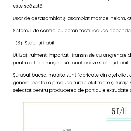
este scăzută.
Ușor de dezasamblat și asamblat matrice inelară, cu
Sistemul de control cu ecran tactil reduce dependenț
（3）Stabil și fiabil
Utilizați rulmenți importați, transmisie cu angrenaje de
pentru a face mașina să funcționeze stabil și fiabil.
Șurubul, bucșa, matrița sunt fabricate din oțel aliat
general pentru a produce furaje plutitoare și furaje s
selectat pentru producerea de particule extrudate c