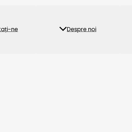
Fabrica de peleți din
Instalație de pel
ați-ne
ăți
Întrebări frecvente
Despre noi
biomasă
furaje acvatice
e prelucrare a hranei pentru pești
:
are
,capacitate: 2t/h, putere principală: 132kw
, putere principală: 132kw
itate: 1-1.2t/h, putere principală: 75kw