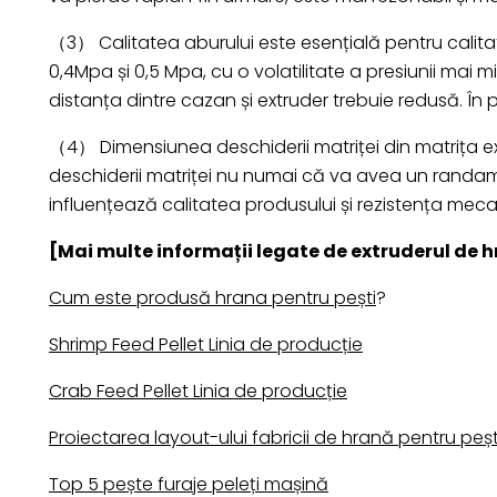
（3） Calitatea aburului este esențială pentru calitat
0,4Mpa și 0,5 Mpa, cu o volatilitate a presiunii mai 
distanța dintre cazan și extruder trebuie redusă. În 
（4） Dimensiunea deschiderii matriței din matrița ex
deschiderii matriței nu numai că va avea un randam
influențează calitatea produsului și rezistența meca
[Mai multe informații legate de extruderul de 
Cum este produsă hrana pentru pești
?
Shrimp Feed Pellet Linia de producție
Crab Feed Pellet Linia de producție
Proiectarea layout-ului fabricii de hrană pentru peșt
Top 5 pește furaje peleți mașină