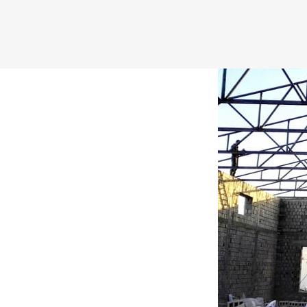
(4)
Tip uscat Fish Feed Extruder mașină de vânzare
,