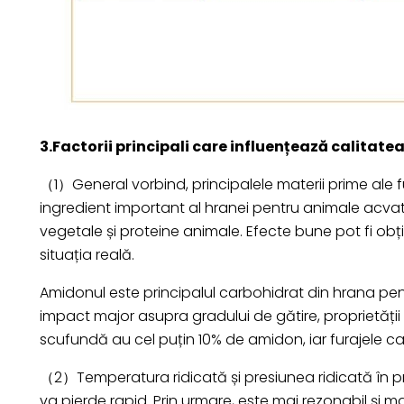
3.Factorii principali care influențează calitate
（1）General vorbind, principalele materii prime ale fu
ingredient important al hranei pentru animale acvat
vegetale și proteine animale. Efecte bune pot fi obț
situația reală.
Amidonul este principalul carbohidrat din hrana pent
impact major asupra gradului de gătire, proprietății
scufundă au cel puțin 10% de amidon, iar furajele c
（2）Temperatura ridicată și presiunea ridicată în pr
va pierde rapid. Prin urmare, este mai rezonabil ș