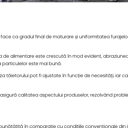
 face ca gradul final de maturare și uniformitatea furaje
ia de alimentare este crescută în mod evident, abraziunea
 particulelor este mai bună.
a tăietorului pot fi ajustate în funcție de necesități, iar ca
 asigură calitatea aspectului produselor, rezolvând probl
bunătățită în comparație cu condițiile convenționale din ind