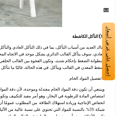
احصل على عرض أسعار
(1) التآكل الكاشطة
هناك العديد من أسباب التآكل، بما في ذلك التآكل العادي والتآ
العادي، سوف يتآكل القالب الدائري بشكل موحد في الاتجاه المحو
أسطوانة الضغط بإحكام شديد، وتكون الفجوة بين القالب الحلقي ص
يسقط المعدن في القالب ويتآكل. في هذه الحالة، غالبًا ما تتآك
①تفصيل المواد الخام
وينبغي أن تكون دقة المواد الخام معتدلة وموحدة، لأن دقة ال
امتصاص المادة للرطوبة في البخار، وهو أمر مفيد للتكييف وتكو
شبكة 35%. بالنسبة للمواد التي تحتوي على نسبة عالية من الألياف الخام، يمكن أن تؤدي إضافة كمية معينة من الشحوم إلى تقليل الاحتكاك بين المادة والقالب الدائري أثناء