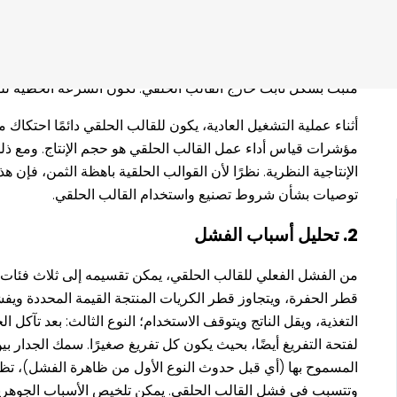
يتم تشغيل القالب الحلقي بواسطة محرك من خلال مخفض للدوران. 
(عن طريق ضغط المادة). يتم تقسيم المادة المروية والمخففة ا
الضغط، ويتم بثقها باستمرار من خلال فتحة القالب الحلقي لتك
مثبت بشكل ثابت خارج القالب الحلقي. تكون السرعة الخطية لل
أثناء عملية التشغيل العادية، يكون للقالب الحلقي دائمًا احتكاك مع
مؤشرات قياس أداء عمل القالب الحلقي هو حجم الإنتاج. ومع ذل
الإنتاجية النظرية. نظرًا لأن القوالب الحلقية باهظة الثمن، فإ
توصيات بشأن شروط تصنيع واستخدام القالب الحلقي.
2. تحليل أسباب الفشل
من الفشل الفعلي للقالب الحلقي، يمكن تقسيمه إلى ثلاث فئات. ال
قطر الحفرة، ويتجاوز قطر الكريات المنتجة القيمة المحددة ويفشل
التغذية، ويقل الناتج ويتوقف الاستخدام؛ النوع الثالث: بعد تآكل 
لفتحة التفريغ أيضًا، بحيث يكون كل تفريغ صغيرًا. سمك الجدار بين
المسموح بها (أي قبل حدوث النوع الأول من ظاهرة الفشل)، تظ
وتتسبب في فشل القالب الحلقي. يمكن تلخيص الأسباب الجوهرية لظ