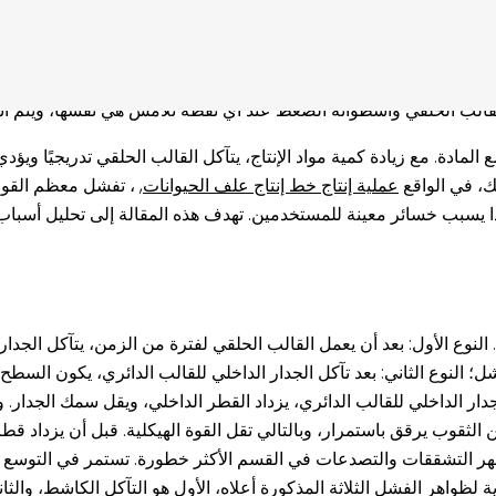
لا تدور أسطوانة الضغط المثبتة في القالب الحلقي، ولكنها تدور عن 
لتي تدخل إلى حجرة الضغط بالتساوي بين بكرات الضغط بواسطة الموزع
وين جسيمات عمودية وتتبع القالب الحلقي وتدور في دائرة ويتم تقطيعه
قالب الحلقي وأسطوانة الضغط عند أي نقطة تلامس هي نفسها، ويتم ا
 المادة. مع زيادة كمية مواد الإنتاج، يتآكل القالب الحلقي تدريجيًا ويؤ
ك، في الواقع
عملية إنتاج خط إنتاج علف الحيوانات
, ، تفشل معظم القوا
ن هذا يسبب خسائر معينة للمستخدمين. تهدف هذه المقالة إلى تحليل أسب
نوع الأول: بعد أن يعمل القالب الحلقي لفترة من الزمن، يتآكل الجدار 
؛ النوع الثاني: بعد تآكل الجدار الداخلي للقالب الدائري، يكون السطح
الجدار الداخلي للقالب الدائري، يزداد القطر الداخلي، ويقل سمك الجدار.
 الثقوب يرقق باستمرار، وبالتالي تقل القوة الهيكلية. قبل أن يزداد قطر
هر التشققات والتصدعات في القسم الأكثر خطورة. تستمر في التوسع 
واهر الفشل الثلاثة المذكورة أعلاه، الأول هو التآكل الكاشط، والثان