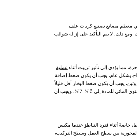
تولي معظم مصانع تصنيع كريات علف
. ومع ذلك، لا يتم التأكيد على إزالة شوائب
ة، مما يؤدي إلى تأثير تزييت أثناء
عملية
اج. بشكل عام، يجب أن يكون ضغط إضافة
 البروتين، يجب أن يكون ضغط البخار أقل قليلاً.
بالنسبة للمواد التي تحتوي على المزيد من الألياف، يمكن استخدام ضغط البخار قليلاً. أطول. يجب أن تؤدي إضافة البخار إلى وصول المحتوى المائي للمادة إلى 16%-17%، ويجب أن
 خاصةً أثناء فترة التباطؤ عندما
مكبس
 المحورية بين سطح العمل وسطح التركيب،