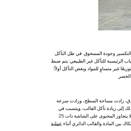
م التكسير وجودة المسحوق. في ظل التآكل
اب الرئيسية للتآكل غير الطبيعي: يتم ضبط
ا غير متساوٍ للمواد وبعض التآكل أولاً؛
الخصر.
ت أدق، زادت مساحة السطح، وزادت سرعة
لك إلى زيادة تآكل القالب، ويتسبب في
انخفاض الإنتاجية وزيادة استهلاك الطاقة. من المطلوب عمومًا أن تمر المواد الخام من خلال الشاشة ذات 8 شبكات بعد سحقها، ويجب ألا يتجاوز المحتوى على الشاشة ذات 25
عملية