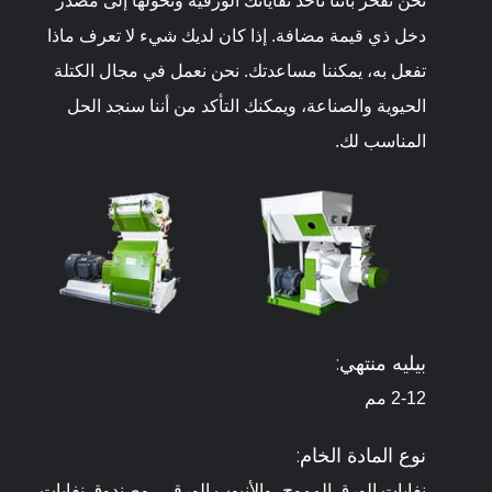
نحن نفخر بأننا نأخذ نفاياتك الورقية ونحولها إلى مصدر
دخل ذي قيمة مضافة. إذا كان لديك شيء لا تعرف ماذا
تفعل به، يمكننا مساعدتك. نحن نعمل في مجال الكتلة
الحيوية والصناعة، ويمكنك التأكد من أننا سنجد الحل
المناسب لك.
بيليه منتهي:
2-12 مم
نوع المادة الخام:
نفايات الورق المموج، والأنبوب الورقي، وصندوق نفايات