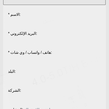
* الاسم:
* البريد الإلكتروني:
* هاتف / واتساب / وي شات:
البلد:
الشركة: