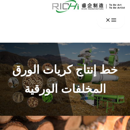
خطي
لى
لمحتوى
خط إنتاج كريات الورق
المخلفات الورقية