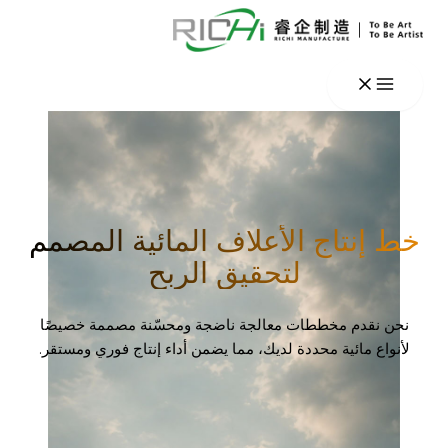
تخطي
إلى
المحتوى
خط إنتاج الأعلاف المائية المصمم
لتحقيق الربح
نحن نقدم مخططات معالجة ناضجة ومحسّنة مصممة خصيصًا
لأنواع مائية محددة لديك، مما يضمن أداء إنتاج فوري ومستقر.