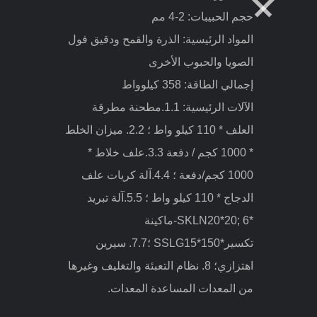
المواد الرئيسية: الذرة وفول الصويا
والعشب 50% والحبوب الأخرى
إجمالي الطاقة: 335 كيلوواط
الآلات الرئيسية: مطحنة مطرقة الأعلاف *
110 كيلو وات، خلاط الأعلاف * 1000
كجم / باتش، آلة الخلط ميزان*1000 كجم/
باتش، آلة خلط كريات العلف*110 كيلو
وات، آلة تبريد الكريات*SKLH20*20، آلة
تفتيت ماكينة*SSLG15*150، ماكينة
غربلة، ماكينة تعبئة أوتوماتيكية، غلاية
تعمل بالفحم*0.7 ميجا باسكال, إلخ.
إرسال استفسار