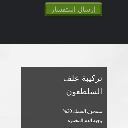
تركيبة علف
السلطعون
مسحوق السمك 20%
وجبة الدم المخمرة
كعكة الفاصوليا 22%
كعكة نواة القطن 15%