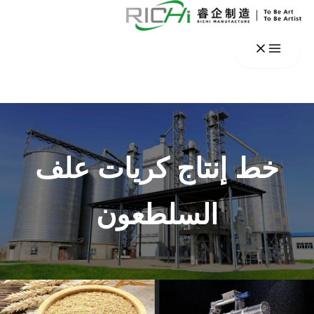
خطي
لى
لمحتوى
خط إنتاج كريات علف
السلطعون