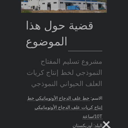
قضية حول هذا
الموضوع
مشروع تسليم المفتاح
النموذجي لخط إنتاج كريات
العلف الحيواني النموذجي
الاسم:
10 طن/ساعة خط إنتاج كريات
علف الماشية
البلد جنوب أفريقيا
حجم الحبيبات: 1-12 مم