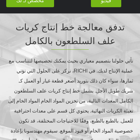
فيديو
مخصص لـ لك
تدفق معالجة خط إنتاج كريات
علف السلطعون بالكامل
تأتي حلولنا بتصميم معياري بحيث يمكنك تخصيصها لتتناسب مع
عملية الإنتاج لديك. في RICHI، نركز على الحلول التي تؤتي
ثمارها، سواء كان ذلك بتوريد أصغر قطعة غيار أو العمل كـ
شريك طويل الأجل. يشمل خط إنتاج كريات علف السلطعون
الكامل المعدات التالية، من تخزين المواد الخام المواد الخام إلى
تعبئة الكريات النهائية. يحتوي كل قسم على معدات احترافية
للعمل. بالطبع بالطبع، وفقًا للاحتياجات المختلفة، قد تكون
خصوصية المواد الخام أو قيود الموقع. سيقوم مهندسونا بإعادة