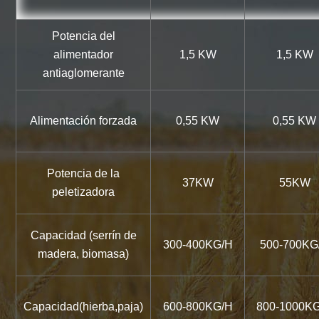
Potencia del
alimentador
1,5 KW
1,5 KW
antiaglomerante
Alimentación forzada
0,55 KW
0,55 KW
Potencia de la
37KW
55KW
peletizadora
Capacidad (serrín de
300-400KG/H
500-700KG
madera, biomasa)
Capacidad(hierba,paja)
600-800KG/H
800-1000K