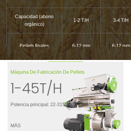
Capacidad (abono
1-2 T/H
3-4 T/H
orgánico)
Pellets finales
6-12 mm
6-12 mm
Peso (KG)
2500
3500
Máquina De Fabricación De Pellets
1-45T/H
Dimensiones (mm)
2200*900*1300
2500*1100*1
Potencia principal: 22-315KW
MÁS