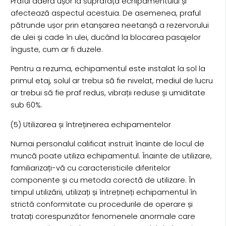
Praful aderă ușor la suprafața echipamentului și
afectează aspectul acestuia. De asemenea, praful
pătrunde ușor prin etanșarea neetanșă a rezervorului
de ulei și cade în ulei, ducând la blocarea pasajelor
înguste, cum ar fi duzele.
Pentru a rezuma, echipamentul este instalat la sol la
primul etaj, solul ar trebui să fie nivelat, mediul de lucru
ar trebui să fie praf redus, vibrații reduse și umiditate
sub 60%.
(5) Utilizarea și întreținerea echipamentelor
Numai personalul calificat instruit înainte de locul de
muncă poate utiliza echipamentul. Înainte de utilizare,
familiarizați-vă cu caracteristicile diferitelor
componente și cu metoda corectă de utilizare. În
timpul utilizării, utilizați și întrețineți echipamentul în
strictă conformitate cu procedurile de operare și
tratați corespunzător fenomenele anormale care