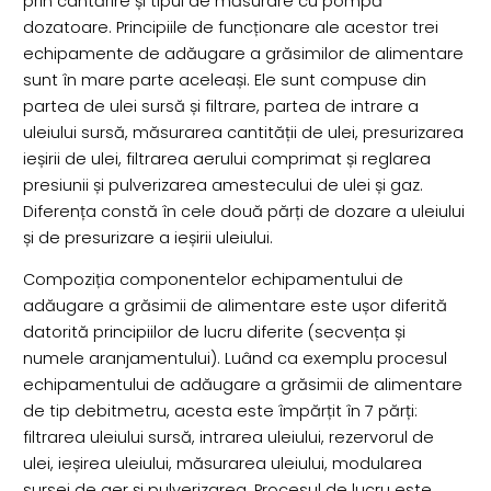
prin cântărire și tipul de măsurare cu pompă
dozatoare. Principiile de funcționare ale acestor trei
echipamente de adăugare a grăsimilor de alimentare
sunt în mare parte aceleași. Ele sunt compuse din
partea de ulei sursă și filtrare, partea de intrare a
uleiului sursă, măsurarea cantității de ulei, presurizarea
ieșirii de ulei, filtrarea aerului comprimat și reglarea
presiunii și pulverizarea amestecului de ulei și gaz.
Diferența constă în cele două părți de dozare a uleiului
și de presurizare a ieșirii uleiului.
Compoziția componentelor echipamentului de
adăugare a grăsimii de alimentare este ușor diferită
datorită principiilor de lucru diferite (secvența și
numele aranjamentului). Luând ca exemplu procesul
echipamentului de adăugare a grăsimii de alimentare
de tip debitmetru, acesta este împărțit în 7 părți:
filtrarea uleiului sursă, intrarea uleiului, rezervorul de
ulei, ieșirea uleiului, măsurarea uleiului, modularea
sursei de aer și pulverizarea. Procesul de lucru este