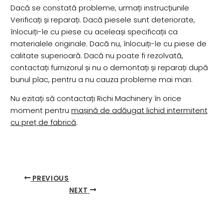
Dacă se constată probleme, urmați instrucțiunile
Verificați și reparați. Dacă piesele sunt deteriorate,
înlocuiți-le cu piese cu aceleași specificații ca
materialele originale. Dacă nu, înlocuiți-le cu piese de
calitate superioară. Dacă nu poate fi rezolvată,
contactați furnizorul și nu o demontați și reparați după
bunul plac, pentru a nu cauza probleme mai mari.
Nu ezitați să contactați Richi Machinery în orice
moment pentru
mașină de adăugat lichid intermitent
cu preț de fabrică
.
PREVIOUS
NEXT