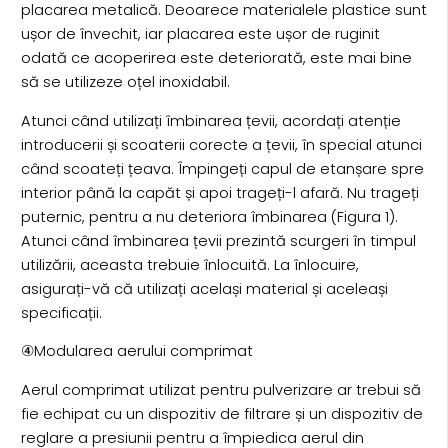
placarea metalică. Deoarece materialele plastice sunt
ușor de învechit, iar placarea este ușor de ruginit
odată ce acoperirea este deteriorată, este mai bine
să se utilizeze oțel inoxidabil.
Atunci când utilizați îmbinarea țevii, acordați atenție
introducerii și scoaterii corecte a țevii, în special atunci
când scoateți țeava. Împingeți capul de etanșare spre
interior până la capăt și apoi trageți-l afară. Nu trageți
puternic, pentru a nu deteriora îmbinarea (Figura 1).
Atunci când îmbinarea țevii prezintă scurgeri în timpul
utilizării, aceasta trebuie înlocuită. La înlocuire,
asigurați-vă că utilizați același material și aceleași
specificații.
④Modularea aerului comprimat
Aerul comprimat utilizat pentru pulverizare ar trebui să
fie echipat cu un dispozitiv de filtrare și un dispozitiv de
reglare a presiunii pentru a împiedica aerul din