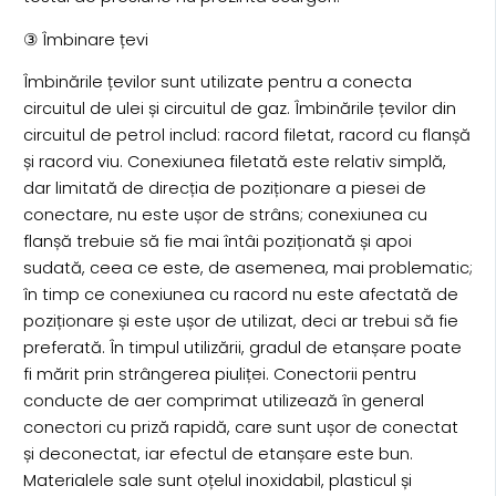
③ Îmbinare țevi
Îmbinările țevilor sunt utilizate pentru a conecta
circuitul de ulei și circuitul de gaz. Îmbinările țevilor din
circuitul de petrol includ: racord filetat, racord cu flanșă
și racord viu. Conexiunea filetată este relativ simplă,
dar limitată de direcția de poziționare a piesei de
conectare, nu este ușor de strâns; conexiunea cu
flanșă trebuie să fie mai întâi poziționată și apoi
sudată, ceea ce este, de asemenea, mai problematic;
în timp ce conexiunea cu racord nu este afectată de
poziționare și este ușor de utilizat, deci ar trebui să fie
preferată. În timpul utilizării, gradul de etanșare poate
fi mărit prin strângerea piuliței. Conectorii pentru
conducte de aer comprimat utilizează în general
conectori cu priză rapidă, care sunt ușor de conectat
și deconectat, iar efectul de etanșare este bun.
Materialele sale sunt oțelul inoxidabil, plasticul și