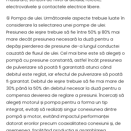
electrovalvele și contactele electrice libere.
① Pompa de ulei. Următoarele aspecte trebuie luate în
considerare la selectarea unei pompe de ulei:
Presiunea de ieșire trebuie să fie între 50% și 80% mai
mare decât presiunea necesară la duză pentru a
depăși pierderea de presiune de-a lungul conductei
cauzată de fluxul de ulei. Cel mai bine este să alegeți o
pompă cu presiune constantă, astfel încât presiunea
de pulverizare să poată fi garantată atunci când
debitul este reglat, iar efectul de pulverizare să poată
fi garantat. Debitul de ieșire trebuie să fie mai mare de
30% până la 50% din debitul necesar la duză pentru a
compensa devierea de reglare a presiunii. Încercați să
alegeți motorul și pompa pentru a forma un tip
integrat, evitați să realizați singur conexiunea dintre
pompă și motor, evitând impactul performanței
datorat erorilor precum coaxialitatea conexiunii și, de
asemenea, facilitând producția și asamblarea.