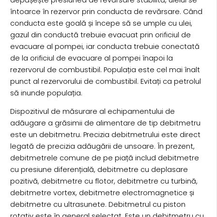
întoarce în rezervor prin conducta de revărsare. Când
conducta este goală și începe să se umple cu ulei,
gazul din conductă trebuie evacuat prin orificiul de
evacuare al pompei, iar conducta trebuie conectată
de la orificiul de evacuare al pompei înapoi la
rezervorul de combustibil. Populația este cel mai înalt
punct al rezervorului de combustibil. Evitați ca petrolul
să inunde populația.
Dispozitivul de măsurare al echipamentului de
adăugare a grăsimii de alimentare de tip debitmetru
este un debitmetru. Precizia debitmetrului este direct
legată de precizia adăugării de unsoare. În prezent,
debitmetrele comune de pe piață includ debitmetre
cu presiune diferențială, debitmetre cu deplasare
pozitivă, debitmetre cu flotor, debitmetre cu turbină,
debitmetre vortex, debitmetre electromagnetice și
debitmetre cu ultrasunete. Debitmetrul cu piston
rotativ este în general selectat. Este un debitmetru cu