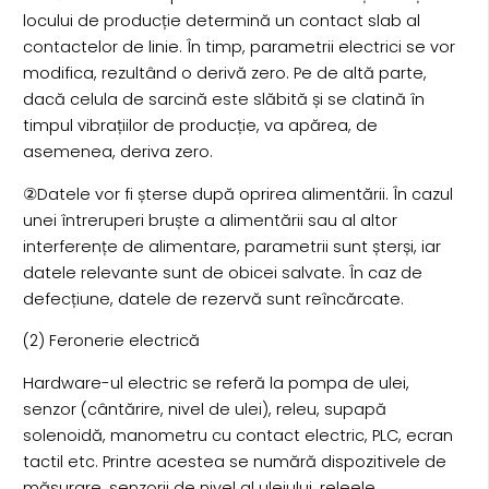
locului de producție determină un contact slab al
contactelor de linie. În timp, parametrii electrici se vor
modifica, rezultând o derivă zero. Pe de altă parte,
dacă celula de sarcină este slăbită și se clatină în
timpul vibrațiilor de producție, va apărea, de
asemenea, deriva zero.
②Datele vor fi șterse după oprirea alimentării. În cazul
unei întreruperi bruște a alimentării sau al altor
interferențe de alimentare, parametrii sunt șterși, iar
datele relevante sunt de obicei salvate. În caz de
defecțiune, datele de rezervă sunt reîncărcate.
(2) Feronerie electrică
Hardware-ul electric se referă la pompa de ulei,
senzor (cântărire, nivel de ulei), releu, supapă
solenoidă, manometru cu contact electric, PLC, ecran
tactil etc. Printre acestea se numără dispozitivele de
măsurare, senzorii de nivel al uleiului, releele,