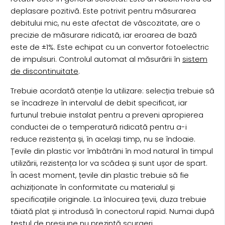
deplasare pozitivă. Este potrivit pentru măsurarea
debitului mic, nu este afectat de vâscozitate, are o
precizie de măsurare ridicată, iar eroarea de bază
este de ±1%. Este echipat cu un convertor fotoelectric
de impulsuri. Controlul automat al măsurării în
sistem
de discontinuitate
.
Trebuie acordată atenție la utilizare: selecția trebuie să
se încadreze în intervalul de debit specificat, iar
furtunul trebuie instalat pentru a preveni apropierea
conductei de o temperatură ridicată pentru a-i
reduce rezistența și, în același timp, nu se îndoaie.
Țevile din plastic vor îmbătrâni în mod natural în timpul
utilizării, rezistența lor va scădea și sunt ușor de spart.
În acest moment, țevile din plastic trebuie să fie
achiziționate în conformitate cu materialul și
specificațiile originale. La înlocuirea țevii, duza trebuie
tăiată plat și introdusă în conectorul rapid. Numai după
testul de presiune nu prezintă scurgeri.