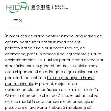
Skip
to
content
În
producția de hrană pentru animale
, adăugarea de
grăsimi poate îmbunătăți în mod eficient
palatabilitatea furajelor și poate reduce, de
asemenea, praful în procesul de ingrediente și uzura
echipamentelor. Uleiul utilizat pentru hrana animalelor
și păsărilor este, în general, untură, seu, ulei de soia
etc. Echipamentul de adăugare a grăsimilor este o
parte indispensabilă a
linie de producție a hranei
pentru animale
. În prezent, majoritatea
echipamentelor de adăugare a uleiului instalate în
China sunt produse chiar de China. Acest articol va
explica modul în care companiile de producție și
prelucrare a furajelor ar trebui să instaleze și să