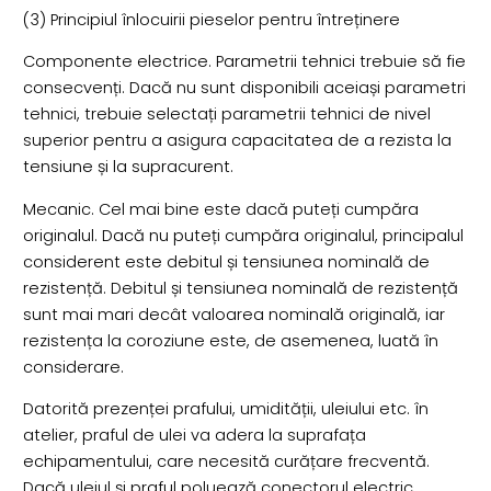
(3) Principiul înlocuirii pieselor pentru întreținere
Componente electrice. Parametrii tehnici trebuie să fie
consecvenți. Dacă nu sunt disponibili aceiași parametri
tehnici, trebuie selectați parametrii tehnici de nivel
superior pentru a asigura capacitatea de a rezista la
tensiune și la supracurent.
Mecanic. Cel mai bine este dacă puteți cumpăra
originalul. Dacă nu puteți cumpăra originalul, principalul
considerent este debitul și tensiunea nominală de
rezistență. Debitul și tensiunea nominală de rezistență
sunt mai mari decât valoarea nominală originală, iar
rezistența la coroziune este, de asemenea, luată în
considerare.
Datorită prezenței prafului, umidității, uleiului etc. în
atelier, praful de ulei va adera la suprafața
echipamentului, care necesită curățare frecventă.
Dacă uleiul și praful poluează conectorul electric,