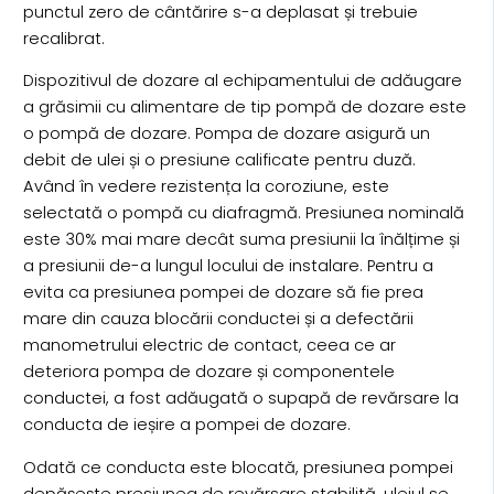
punctul zero de cântărire s-a deplasat și trebuie
recalibrat.
Dispozitivul de dozare al echipamentului de adăugare
a grăsimii cu alimentare de tip pompă de dozare este
o pompă de dozare. Pompa de dozare asigură un
debit de ulei și o presiune calificate pentru duză.
Având în vedere rezistența la coroziune, este
selectată o pompă cu diafragmă. Presiunea nominală
este 30% mai mare decât suma presiunii la înălțime și
a presiunii de-a lungul locului de instalare. Pentru a
evita ca presiunea pompei de dozare să fie prea
mare din cauza blocării conductei și a defectării
manometrului electric de contact, ceea ce ar
deteriora pompa de dozare și componentele
conductei, a fost adăugată o supapă de revărsare la
conducta de ieșire a pompei de dozare.
Odată ce conducta este blocată, presiunea pompei
depășește presiunea de revărsare stabilită, uleiul se