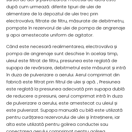
după cum urmează: diferite tipuri de ulei de
alimentare de la depozitul de ulei trec prin
electrovalva, filtrate de filtru, măsurate de debitmetru,
pompate în rezervorul de ulei de pompa de angrenaje
și apoi amestecate uniform de agitator.
Când este necesară realimentarea, electrovalva și
pompa de angrenaje sunt deschise în același timp,
uleiul este filtrat de filtru, presiunea este reglată de
supapa de revărsare, debitmetrul este măsurat și intră
în duza de pulverizare a aerului. Aerul comprimat din
fabrică este filtrat prin filtrul de ulei și apă. , Presiunea
este reglată la presiunea adecvată prin supapa dublă
de reducere a presiunii, aerul comprimat intră în duza
de pulverizare a aerului, este amestecat cu uleiul și
este pulverizat. Supapa manuală cu bilă este utilizată
pentru curățarea rezervorului de ulei și întreținere, iar
alta este utilizată pentru golirea conductei sau
conectarea aerului comprimat pentru golirea