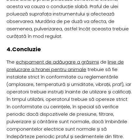
acesta va cauza o conducție slabă. Praful de ulei
poluează suprafața instrumentului și afectează
observarea. Murdăria de pe duză va afecta, de
asemenea, pulverizarea, astfel încât aceasta trebuie
curățată în mod regulat.
4.Concluzie
The
echipament de adăugare a grăsimii
de
linie de
prelucrare a hranei pentru animale
trebuie să fie
instalate strict în conformitate cu reglementările
(amplasare, temperatură și umiditate, vibrații, praf), iar
operatorii trebuie instruiți înainte de utilizare și calificați.
În timpul utilizării, operatorul trebuie să opereze strict
în conformitate cu cerințele, în special să verifice
periodic dacă dispozitivele de presiune, filtrare,
pulverizare și cântărire sunt normale, dacă îmbinările
componentelor electrice sunt normale și să
îndepărteze periodic praful și sedimentele din filtre.