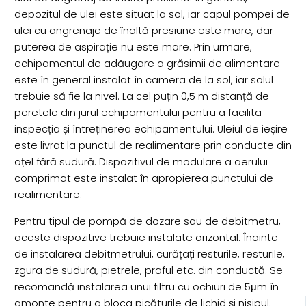
depozitul de ulei este situat la sol, iar capul pompei de
ulei cu angrenaje de înaltă presiune este mare, dar
puterea de aspirație nu este mare. Prin urmare,
echipamentul de adăugare a grăsimii de alimentare
este în general instalat în camera de la sol, iar solul
trebuie să fie la nivel. La cel puțin 0,5 m distanță de
peretele din jurul echipamentului pentru a facilita
inspecția și întreținerea echipamentului. Uleiul de ieșire
este livrat la punctul de realimentare prin conducte din
oțel fără sudură. Dispozitivul de modulare a aerului
comprimat este instalat în apropierea punctului de
realimentare.
Pentru tipul de pompă de dozare sau de debitmetru,
aceste dispozitive trebuie instalate orizontal. Înainte
de instalarea debitmetrului, curățați resturile, resturile,
zgura de sudură, pietrele, praful etc. din conductă. Se
recomandă instalarea unui filtru cu ochiuri de 5μm în
amonte pentru a bloca picăturile de lichid și nisipul.