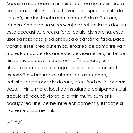
Aceasta afectează în principal partea de măsurare a
echipamentului. Fie că este vorba despre o celulă de
sarcină, un debitmetru sau o pompă de măsurare,
atunci când direcția și frecvența vibrațiilor la fața locului
este aceeași cu direcția forței celulei de sarcină, este
ușor să rezoneze și să producă o cântărire falsă. Dacă
vibrația este prea puternică, eroarea de cântărire va fi
mare. Pompa de dozare este, de asemenea, un fel de
dispozitiv de dozare de precizie. În general, sunt
utilizate pompe cu diafragmă pulsatorie. Intensitatea
excesivă a vibrațiilor va afecta, de asemenea,
activitatea pompei de dozare, afectând astfel precizia
dozării. Prin urmare, locul de instalare a echipamentului
trebuie să reducă vibrațiile la minimum, cum ar fi
adăugarea unei perne între echipament și fundație și
fixarea echipamentului.
(4) Praf