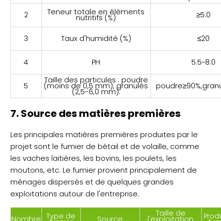
Teneur totale en éléments
2
≥5.0
nutritifs (%)
3
Taux d'humidité (%)
≤20
4
PH
5.5~8.0
Taille des particules : poudre
5
(moins de 0,5 mm), granulés
poudre≥90%,gran
(2,5-6,0 mm).
7. Source des matières premières
Les principales matières premières produites par le
projet sont le fumier de bétail et de volaille, comme
les vaches laitières, les bovins, les poulets, les
moutons, etc. Le fumier provient principalement de
ménages dispersés et de quelques grandes
exploitations autour de l'entreprise.
Taille de
Type de
Prod
Nombre
Source
l'exploitation