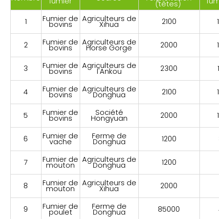
fumier
fum
(têtes)
Fumier de
Agriculteurs de
1
2100
bovins
Xihua
Fumier de
Agriculteurs de
2
2000
bovins
Horse Gorge
Fumier de
Agriculteurs de
3
2300
bovins
l'Ankou
Fumier de
Agriculteurs de
4
2100
bovins
Donghua
Fumier de
Société
5
2000
bovins
Hongyuan
Fumier de
Ferme de
6
1200
vache
Donghua
Fumier de
Agriculteurs de
7
1200
mouton
Donghua
Fumier de
Agriculteurs de
8
2000
mouton
Xihua
Fumier de
Ferme de
9
85000
poulet
Donghua