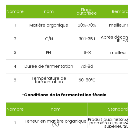
Plage
Nombre
nom
Remar
autorisée
1
Matière organique
50%~70%
meilleur
Après décom
2
C/N
30:1~35:1
15:1~2
3
PH
6~8
meilleur
4
Durée de fermentation
7d~8d
Température de
5
50~60℃
fermentation
-Conditions de la fermentation fécale
Nombre
nom
Standard
Produit qualifié≥35,
Teneur en matière organique
1
première classe≥4
(%)
supérieur≥