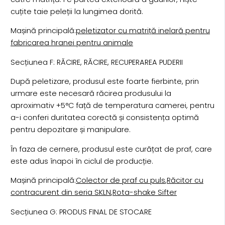
cuțite taie peleții la lungimea dorită.
Mașină principală:
peletizator cu matriță inelară pentru
fabricarea hranei pentru animale
Secțiunea F: RĂCIRE, RĂCIRE, RECUPERAREA PUDERII
După peletizare, produsul este foarte fierbinte, prin
urmare este necesară răcirea produsului la
aproximativ +5°C față de temperatura camerei, pentru
a-i conferi duritatea corectă și consistența optimă
pentru depozitare și manipulare.
În faza de cernere, produsul este curățat de praf, care
este adus înapoi în ciclul de producție.
Mașină principală:
Colector de praf cu puls
,
Răcitor cu
contracurent din seria SKLN
,
Rota-shake Sifter
Secțiunea G: PRODUS FINAL DE STOCARE