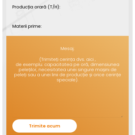
Producția orară (T/H):
Materii prime:
Mesaj:
(Trimiteți cerința dvs. aici ,
de exemplu: capacitatea pe oră, dimensiunea
peleților, necesitatea unei singure mașini de
peleți sau a unei linii de producție și orice cerințe
speciale).