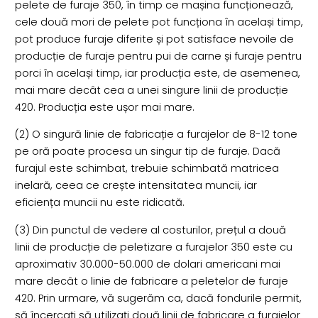
pelete de furaje 350, în timp ce mașina funcționează,
cele două mori de pelete pot funcționa în același timp,
pot produce furaje diferite și pot satisface nevoile de
producție de furaje pentru pui de carne și furaje pentru
porci în același timp, iar producția este, de asemenea,
mai mare decât cea a unei singure linii de producție
420. Producția este ușor mai mare.
(2) O singură linie de fabricație a furajelor de 8-12 tone
pe oră poate procesa un singur tip de furaje. Dacă
furajul este schimbat, trebuie schimbată matricea
inelară, ceea ce crește intensitatea muncii, iar
eficiența muncii nu este ridicată.
(3) Din punctul de vedere al costurilor, prețul a două
linii de producție de peletizare a furajelor 350 este cu
aproximativ 30.000-50.000 de dolari americani mai
mare decât o linie de fabricare a peletelor de furaje
420. Prin urmare, vă sugerăm ca, dacă fondurile permit,
să încercați să utilizați două linii de fabricare a furajelor