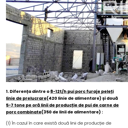
1. Diferența dintre o
8-12t/h pui porc furaje peleți
linie de prelucrare
(420 linie de alimentare) și două
5-7 tone pe oră linii de producție de pui de carne de
porc combinate
(350 de linii de alimentare) :
(1) În cazul în care există două linii de producție de