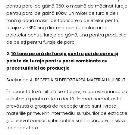
pentru porci de găină 350, o mașină de măcinat furaje
pentru porci de găină 110kw, un mixer de furaje de 1
tonă și două mașini de fabricare a peletelor pentru
furaje szlh350 ring die, una pentru prelucrarea
peletelor pentru furaje de găină, una pentru producția
de peleți pentru furaje de porc.
2.
10 tone pe oră de furaje pentru pui de carne și
pelete de furaje pentru porci combinate cu
procesul liniei de producție
Secțiunea A: RECEPȚIA ȘI DEPOZITAREA MATERIALULUI BRUT
În această fază inițială se stabilește aprovizionarea cu
substanțe pentru rețeta dorită. În mod normal, este
prevăzută o groapă de recepție unde sunt livrate
materiile prime. Prin intermediul șuruburilor de extracție
și al elevatoarelor, substanțele sunt încărcate în silozul
de depozitare.