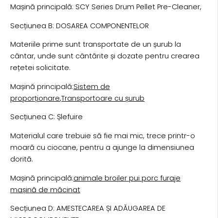
Mașină principală: SCY Series Drum Pellet Pre-Cleaner,
Secțiunea B: DOSAREA COMPONENTELOR
Materiile prime sunt transportate de un șurub la
cântar, unde sunt cântărite și dozate pentru crearea
rețetei solicitate.
Mașină principală:
Sistem de
proporționare
,
Transportoare cu șurub
Secțiunea C: Șlefuire
Materialul care trebuie să fie mai mic, trece printr-o
moară cu ciocane, pentru a ajunge la dimensiunea
dorită.
Mașină principală:
animale broiler pui porc furaje
mașină de măcinat
Secțiunea D: AMESTECAREA ȘI ADĂUGAREA DE