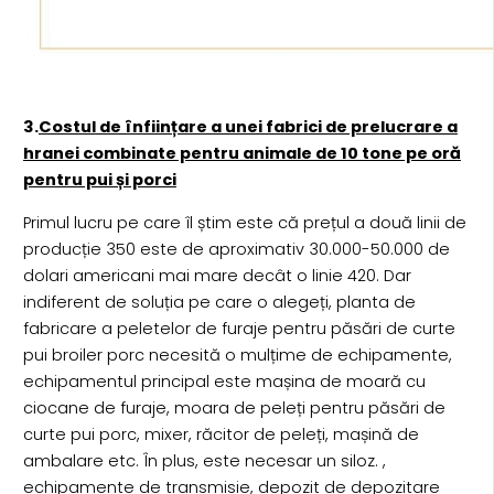
3.
Costul de înființare a unei fabrici de prelucrare a
hranei combinate pentru animale de 10 tone pe oră
pentru pui și porci
Primul lucru pe care îl știm este că prețul a două linii de
producție 350 este de aproximativ 30.000-50.000 de
dolari americani mai mare decât o linie 420. Dar
indiferent de soluția pe care o alegeți, planta de
fabricare a peletelor de furaje pentru păsări de curte
pui broiler porc necesită o mulțime de echipamente,
echipamentul principal este mașina de moară cu
ciocane de furaje, moara de peleți pentru păsări de
curte pui porc, mixer, răcitor de peleți, mașină de
ambalare etc. În plus, este necesar un siloz. ,
echipamente de transmisie, depozit de depozitare