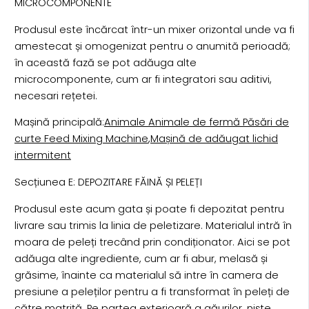
MICROCOMPONENTE
Produsul este încărcat într-un mixer orizontal unde va fi
amestecat și omogenizat pentru o anumită perioadă;
în această fază se pot adăuga alte
microcomponente, cum ar fi integratori sau aditivi,
necesari rețetei.
Mașină principală:
Animale Animale de fermă Păsări de
curte Feed Mixing Machine
,
Mașină de adăugat lichid
intermitent
Secțiunea E: DEPOZITARE FĂINĂ ȘI PELEȚI
Produsul este acum gata și poate fi depozitat pentru
livrare sau trimis la linia de peletizare. Materialul intră în
moara de peleți trecând prin condiționator. Aici se pot
adăuga alte ingrediente, cum ar fi abur, melasă și
grăsime, înainte ca materialul să intre în camera de
presiune a peleților pentru a fi transformat în peleți de
către matriță. Pe partea exterioară a găurilor, niște