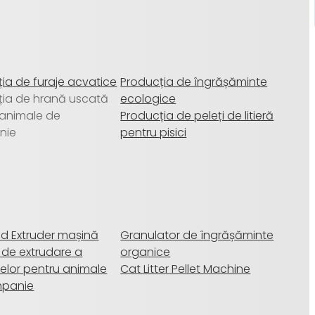
ia de furaje acvatice
Producția de îngrășăminte
ția de hrană uscată
ecologice
 animale de
Producția de peleți de litieră
nie
pentru pisici
ed Extruder mașină
Granulator de îngrășăminte
 de extrudare a
organice
elor pentru animale
Cat Litter Pellet Machine
mpanie