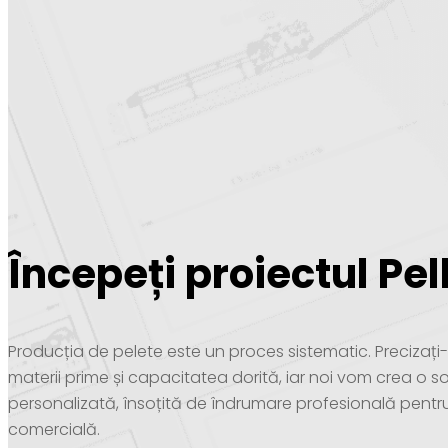
Începeți proiectul Pel
Producția de pelete este un proces sistematic. Precizaț
materii prime și capacitatea dorită, iar noi vom crea o so
personalizată, însoțită de îndrumare profesională pentr
comercială.