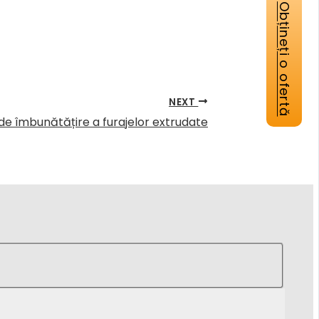
Obțineți o ofertă
NEXT
e îmbunătățire a furajelor extrudate