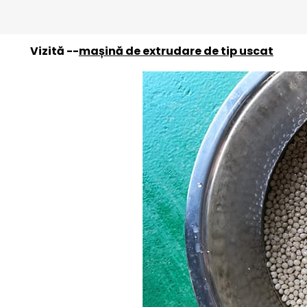
cu costuri reduse, dar temperatura de extrudare est
mare de energie.
Vizită --
mașină de extrudare de tip uscat