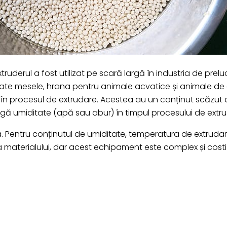
uderul a fost utilizat pe scară largă în industria de prelu
toate mesele, hrana pentru animale acvatice și animale d
 în procesul de extrudare. Acestea au un conținut scăzut d
ugă umiditate (apă sau abur) în timpul procesului de extru
. Pentru conținutul de umiditate, temperatura de extrudar
ia materialului, dar acest echipament este complex și costis