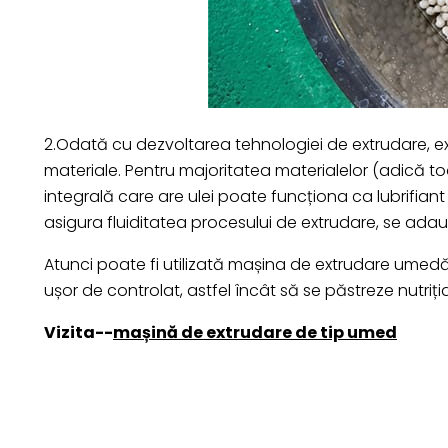
2.Odată cu dezvoltarea tehnologiei de extrudare, extr
materiale. Pentru majoritatea materialelor (adică 
integrală care are ulei poate funcționa ca lubrifiant
asigura fluiditatea procesului de extrudare, se ada
Atunci poate fi utilizată mașina de extrudare umedă
ușor de controlat, astfel încât să se păstreze nutriț
Vizita--
mașină de extrudare de tip umed