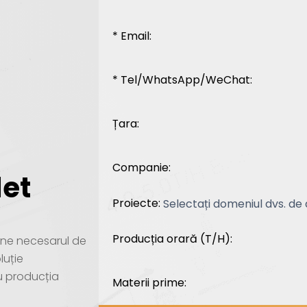
* Email:
* Tel/WhatsApp/WeChat:
Țara:
Companie:
let
Proiecte:
Producția orară (T/H):
i-ne necesarul de
luție
u producția
Materii prime: