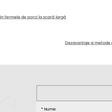
 din fermele de porci la scară largă
Dezavantaje și metode d
* Nume: