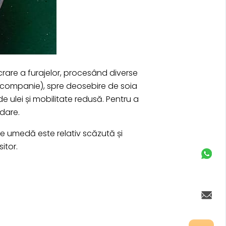
crare a furajelor, procesând diverse
e companie), spre deosebire de soia
e ulei și mobilitate redusă. Pentru a
dare.
e umedă este relativ scăzută și
itor.