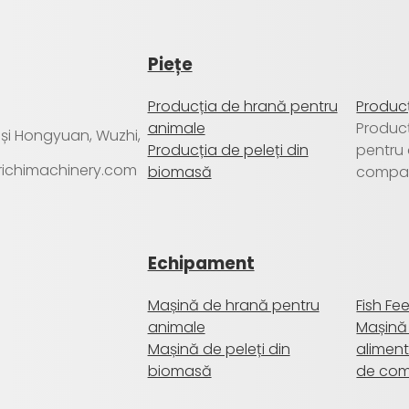
Piețe
Producția de hrană pentru
Producț
animale
Produc
a și Hongyuan, Wuzhi,
Producția de peleți din
pentru
@richimachinery.com
biomasă
compa
Echipament
Mașină de hrană pentru
Fish Fe
animale
Mașină
Mașină de peleți din
aliment
biomasă
de co