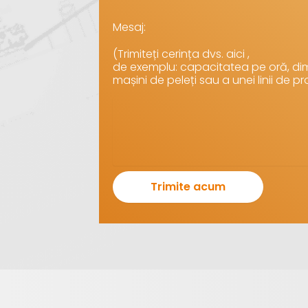
Mesaj:
(Trimiteți cerința dvs. aici ,
de exemplu: capacitatea pe oră, dim
mașini de peleți sau a unei linii de pr