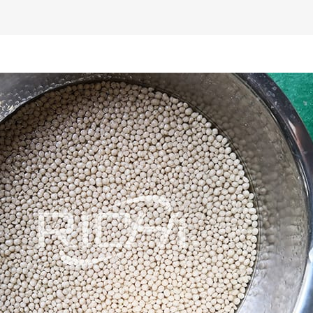
e greu de controlat, procesul de extrudare dăunează grav