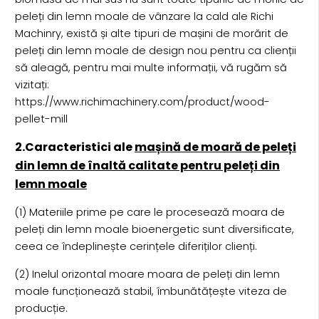
peleți din lemn moale de vânzare la cald ale Richi
Machinry, există și alte tipuri de mașini de morărit de
peleți din lemn moale de design nou pentru ca clienții
să aleagă, pentru mai multe informații, vă rugăm să
vizitați:
https://www.richimachinery.com/product/wood-
pellet-mill
2.Caracteristici ale
mașină de moară de peleți
din lemn de înaltă calitate pentru peleți din
lemn moale
(1) Materiile prime pe care le procesează moara de
peleți din lemn moale bioenergetic sunt diversificate,
ceea ce îndeplinește cerințele diferiților clienți.
(2) Inelul orizontal moare moara de peleți din lemn
moale funcționează stabil, îmbunătățește viteza de
producție.