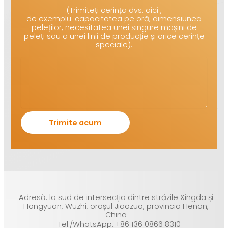
(Trimiteți cerința dvs. aici ,
de exemplu: capacitatea pe oră, dimensiunea
peleților, necesitatea unei singure mașini de
peleți sau a unei linii de producție și orice cerințe
speciale).
Adresă: la sud de intersecția dintre străzile Xingda și
Hongyuan, Wuzhi, orașul Jiaozuo, provincia Henan,
China
Tel./WhatsApp: +86 136 0866 8310