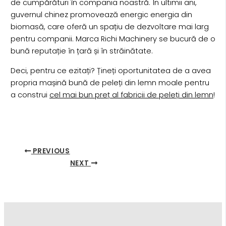
de cumpărături în compania noastră. În ultimii ani,
guvernul chinez promovează energic energia din
biomasă, care oferă un spațiu de dezvoltare mai larg
pentru companii. Marca Richi Machinery se bucură de o
bună reputație în țară și în străinătate.
Deci, pentru ce ezitați? Țineți oportunitatea de a avea
propria mașină bună de peleți din lemn moale pentru
a construi
cel mai bun preț al fabricii de peleți din lemn
!
PREVIOUS
NEXT