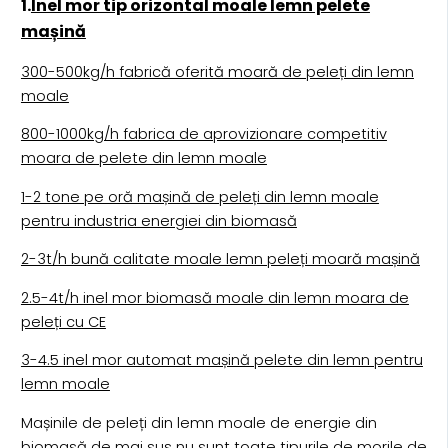
1.
Inel mor tip orizontal moale lemn pelete
mașină
300-500kg/h fabrică oferită moară de peleți din lemn
moale
800-1000kg/h fabrica de aprovizionare competitiv
moara de pelete din lemn moale
1-2 tone pe oră mașină de peleți din lemn moale
pentru industria energiei din biomasă
2-3t/h bună calitate moale lemn peleți moară mașină
2.5-4t/h inel mor biomasă moale din lemn moara de
peleți cu CE
3-4.5 inel mor automat mașină pelete din lemn pentru
lemn moale
Mașinile de peleți din lemn moale de energie din
biomasă de mai sus nu sunt toate tipurile de morile de