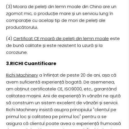
(3) Moara de peleți din lemn moale din China are un
zgomot mic, o producție mare și un serviciu lung în
comparație cu același tip de mori de peleți ale
producătorului.
(4)
Certificat CE moară de peleți din lemn moale
este
de bună calitate și este rezistent la uzură și la
coroziune.
3.RICHI Cuantificare
Richi Machinery
a înființat de peste 20 de ani, așa că
avem suficientă experiență bogată. De asemenea,
am obținut certificatele CE, ISO9000, etc., garantând
calitatea mașinii. Anii de experiență în vânzări ne ajută
să construim un sistem excelent de vânzări și servicii.
Richi Machinery insistă asupra principiului "clientul pe
primul loc și calitatea pe primul loc" pentru a se
asigura că clientul poate avea o experiență frumoasă