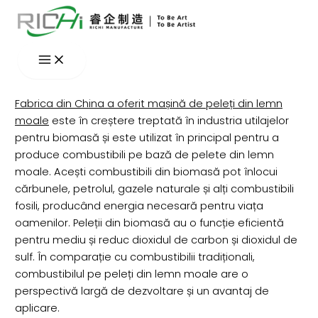
Skip
to
content
Fabrica din China a oferit mașină de peleți din lemn
moale
este în creștere treptată în industria utilajelor
pentru biomasă și este utilizat în principal pentru a
produce combustibili pe bază de pelete din lemn
moale. Acești combustibili din biomasă pot înlocui
cărbunele, petrolul, gazele naturale și alți combustibili
fosili, producând energia necesară pentru viața
oamenilor. Peleții din biomasă au o funcție eficientă
pentru mediu și reduc dioxidul de carbon și dioxidul de
sulf. În comparație cu combustibilii tradiționali,
combustibilul pe peleți din lemn moale are o
perspectivă largă de dezvoltare și un avantaj de
aplicare.