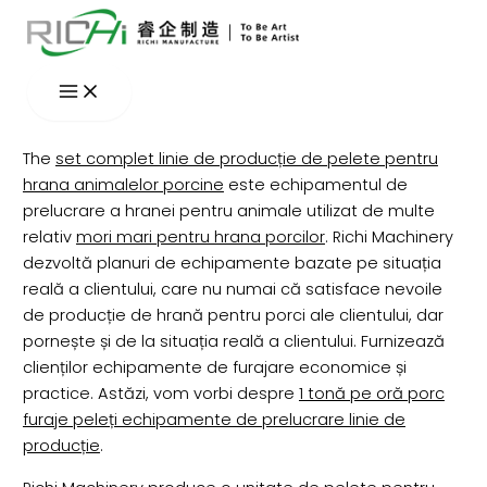
Skip
to
content
The
set complet linie de producție de pelete pentru
hrana animalelor porcine
este echipamentul de
prelucrare a hranei pentru animale utilizat de multe
relativ
mori mari pentru hrana porcilor
. Richi Machinery
dezvoltă planuri de echipamente bazate pe situația
reală a clientului, care nu numai că satisface nevoile
de producție de hrană pentru porci ale clientului, dar
pornește și de la situația reală a clientului. Furnizează
clienților echipamente de furajare economice și
practice. Astăzi, vom vorbi despre
1 tonă pe oră porc
furaje peleți echipamente de prelucrare linie de
producție
.