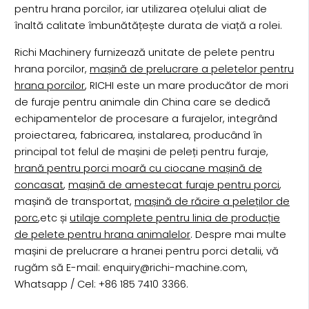
pentru hrana porcilor, iar utilizarea oțelului aliat de
înaltă calitate îmbunătățește durata de viață a rolei.
Richi Machinery furnizează unitate de pelete pentru
hrana porcilor,
mașină de prelucrare a peletelor pentru
hrana porcilor
, RICHI este un mare producător de mori
de furaje pentru animale din China care se dedică
echipamentelor de procesare a furajelor, integrând
proiectarea, fabricarea, instalarea, producând în
principal tot felul de mașini de peleți pentru furaje,
hrană pentru porci moară cu ciocane mașină de
concasat
,
mașină de amestecat furaje pentru porci
,
mașină de transportat,
mașină de răcire a peleților de
porc
,etc și
utilaje complete pentru linia de producție
de pelete pentru hrana animalelor
. Despre mai multe
mașini de prelucrare a hranei pentru porci detalii, vă
rugăm să E-mail: enquiry@richi-machine.com,
Whatsapp / Cel: +86 185 7410 3366.