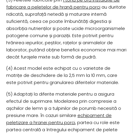
fabricare a peletelor de hrană pentru porci
au duritate
ridicată, suprafață netedă și maturare internă
suficientă, ceea ce poate îmbunătăți digestia și
absorbția nutrienților și poate ucide microorganismele
patogene comune și paraziții. Este potrivit pentru
hrănirea iepurilor, peștilor, rațelor și animalelor de
laborator, putând obține beneficii economice mai mari
decât furajele mixte sub formă de pudră.
(4) Acest model este echipat cu o varietate de
matrițe de deschidere de la 2,5 mm la 10 mm, care
este potrivit pentru granularea diferitelor materiale.
(5) Adaptați la diferite materiale pentru a asigura
efectul de suprimare. Modelarea prin compresie a
așchiilor de lemn și a tulpinilor de porumb necesită o
presiune mare. În cazuri similare
echipament de
peletizare a hranei pentru porci
, partea cu role este
partea centrală a întregului echipament de pelete