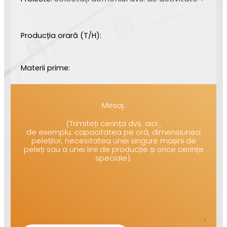
Producția orară (T/H):
Materii prime:
Mesaj:
(Trimiteți cerința dvs. aici ,
de exemplu: capacitatea pe oră, dimensiunea
peleților, necesitatea unei singure mașini de
peleți sau a unei linii de producție și orice cerințe
speciale).