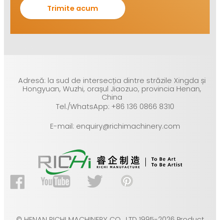
Adresă: la sud de intersecția dintre străzile Xingda și
Hongyuan, Wuzhi, orașul Jiaozuo, provincia Henan,
China
Tel./WhatsApp: +86 136 0866 8310
E-mail: enquiry@richimachinery.com
© HENAN RICHI MACHINERY CO., LTD 1995-2026 Product