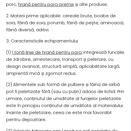
porc,
hrană pentru porci premix
și alte produse.
2. Materii prime aplicabile: cereale brute, boabe de
soia, făină de soia, porumb, făină de pește, aminoacizi,
făină diversă, aditivi.
3. Caracteristicile echipamentului
(1)
1 tonă linie de hrană pentru porci
integrează funcțiile
de zdrobire, amestecare, transport și peletare, cu
design avansat, structură simplă, aplicabilitate largă,
amprentă mică și zgomot redus.
(2) Alimentele sub formă de pulbere și făina de iarbă
pot fi peletizate fără (sau cu puțin) adaos de lichid. Prin
urmare, conținutul de umiditate al furajelor peletizate
este în principiu conținutul de umiditate al materialului
înainte de peletizare, ceea ce este mai favorabil
pentru depozitare.
(3) Peletele fabricate prin
1 tonă pe oră instalație de