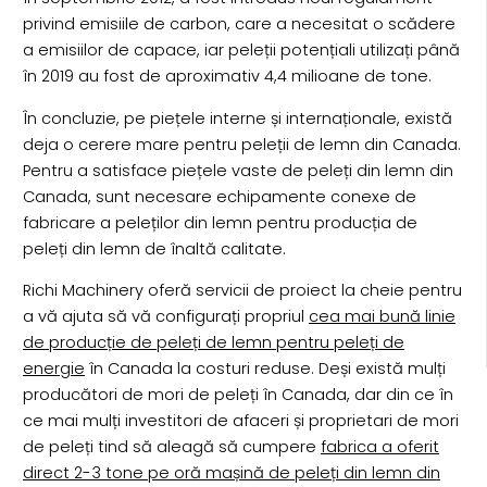
privind emisiile de carbon, care a necesitat o scădere
a emisiilor de capace, iar peleții potențiali utilizați până
în 2019 au fost de aproximativ 4,4 milioane de tone.
În concluzie, pe piețele interne și internaționale, există
deja o cerere mare pentru peleții de lemn din Canada.
Pentru a satisface piețele vaste de peleți din lemn din
Canada, sunt necesare echipamente conexe de
fabricare a peleților din lemn pentru producția de
peleți din lemn de înaltă calitate.
Richi Machinery oferă servicii de proiect la cheie pentru
a vă ajuta să vă configurați propriul
cea mai bună linie
de producție de peleți de lemn pentru peleți de
energie
în Canada la costuri reduse. Deși există mulți
producători de mori de peleți în Canada, dar din ce în
ce mai mulți investitori de afaceri și proprietari de mori
de peleți tind să aleagă să cumpere
fabrica a oferit
direct 2-3 tone pe oră mașină de peleți din lemn din