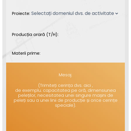
Proiecte:
Producția orară (T/H):
Materii prime:
Mesaj:
(Trimiteți cerința dvs. aici ,
de exemplu: capacitatea pe oră, dimensiunea
peleților, necesitatea unei singure mașini de
peleți sau a unei linii de producție și orice cerințe
speciale).