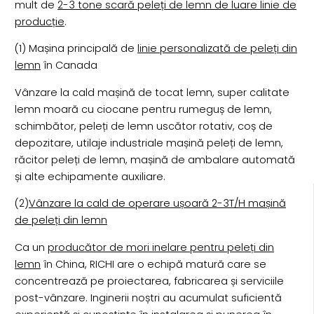
mult de
2-3 tone scară peleți de lemn de luare linie de
producție
.
(1) Mașina principală de
linie personalizată de peleți din
lemn
în Canada
Vânzare la cald mașină de tocat lemn, super calitate
lemn moară cu ciocane pentru rumeguș de lemn,
schimbător, peleți de lemn uscător rotativ, coș de
depozitare, utilaje industriale mașină peleți de lemn,
răcitor peleți de lemn, mașină de ambalare automată
și alte echipamente auxiliare.
(2)
Vânzare la cald de operare ușoară 2-3T/H mașină
de peleți din lemn
Ca un
producător de mori inelare pentru peleți din
lemn
în China, RICHI are o echipă matură care se
concentrează pe proiectarea, fabricarea și serviciile
post-vânzare. Inginerii noștri au acumulat suficientă