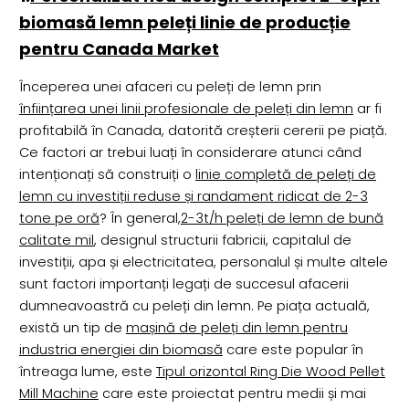
biomasă lemn peleți linie de producție
pentru Canada Market
Începerea unei afaceri cu peleți de lemn prin
înființarea unei linii profesionale de peleți din lemn
ar fi
profitabilă în Canada, datorită creșterii cererii pe piață.
Ce factori ar trebui luați în considerare atunci când
intenționați să construiți o
linie completă de peleți de
lemn cu investiții reduse și randament ridicat de 2-3
tone pe oră
? În general,
2-3t/h peleți de lemn de bună
calitate mil
, designul structurii fabricii, capitalul de
investiții, apa și electricitatea, personalul și multe altele
sunt factori importanți legați de succesul afacerii
dumneavoastră cu peleți din lemn. Pe piața actuală,
există un tip de
mașină de peleți din lemn pentru
industria energiei din biomasă
care este popular în
întreaga lume, este
Tipul orizontal Ring Die Wood Pellet
Mill Machine
care este proiectat pentru medii și mai