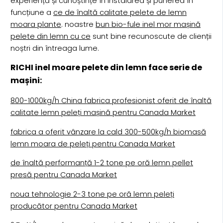
experiență și cunoștințe în instalarea și punerea în
funcțiune a
ce de înaltă calitate pelete de lemn
moara plante
. noastre
bun bio-fule inel mor mașină
pelete din lemn cu ce
sunt bine recunoscute de clienții
noștri din întreaga lume.
RICHI inel moare pelete din lemn face serie de
mașini:
800-1000kg/h China fabrica profesionist oferit de înaltă
calitate lemn peleți mașină pentru Canada Market
fabrica a oferit vânzare la cald 300-500kg/h biomasă
lemn moara de peleți pentru Canada Market
de înaltă performanță 1-2 tone pe oră lemn pellet
presă pentru Canada Market
noua tehnologie 2-3 tone pe oră lemn peleți
producător pentru Canada Market