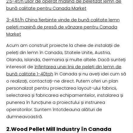
2.5-4t/h ușor de operat mașină de peletizat lemn de
bună calitate pentru Canada Market
3-4.5t/h China fierbinte vinde de bună calitate lemn
peleți mașină de presă de vânzare pentru Canada
Market
Acum am construit proiecte la cheie de instalații de
peleți din lemn în Canada, Statele Unite, Austria,
Olanda, Islanda, Germania și multe altele. Dacă sunteți
interesat de
înființarea unei linii de peleți din lemn de
bună calitate 1-40tph
în Canada și nu aveți idei cum să
o realizați, contactați-ne direct. Putem oferi un plan
personalizat pentru proiectarea layout-ului fabricii,
selectarea și fabricarea echipamentelor, instalarea și
punerea în funcțiune a proiectului și instruirea
operatorilor. Suntem întotdeauna alături de
dumneavoastră.
2.Wood Pellet Mill Industry în Canada