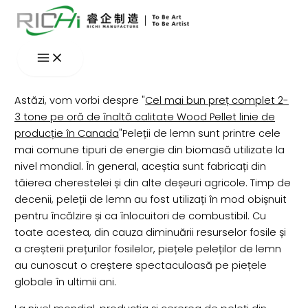
Skip
to
content
Astăzi, vom vorbi despre "
Cel mai bun preț complet 2-
3 tone pe oră de înaltă calitate Wood Pellet linie de
producție în Canada
"Peleții de lemn sunt printre cele
mai comune tipuri de energie din biomasă utilizate la
nivel mondial. În general, aceștia sunt fabricați din
tăierea cherestelei și din alte deșeuri agricole. Timp de
decenii, peleții de lemn au fost utilizați în mod obișnuit
pentru încălzire și ca înlocuitori de combustibil. Cu
toate acestea, din cauza diminuării resurselor fosile și
a creșterii prețurilor fosilelor, piețele peleților de lemn
au cunoscut o creștere spectaculoasă pe piețele
globale în ultimii ani.