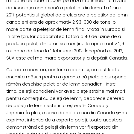
milioane de tone în 2009, pe baza statisticilor furnizate
de Asociația canadiană a peleților din lemn. La 1 iunie
2011, potențialul global de prelucrare a peleților de lemn
canadieni era de aproximativ 2 931 000 de tone, o
mare parte a peleților de lemn fiind livrată în Europa și
în alte țări. Iar capacitatea totală a 40 de uzine de a
produce peleți din lemn se menține la aproximativ 2,9
milioane de tone la 1 februarie 2012. Începând cu 2012,
SUA este cel mai mare exportator și a depășit Canada.
Cu toate acestea, conform raportului, au fost luate
anumite măsuri pentru a garanta că piețele europene
rămân deschise peleților de lemn canadieni. Între
timp, peleții canadieni vor avea piețe străine mai mari
pentru comerțul cu peleți de lemn, deoarece cererea
de peleți de lemn este în creștere în Coreea și
Japonia. În plus, o serie de pelete noi din Canada și-au
exprimat intenția de a exporta peleți, toate acestea
demonstrând că peleții din lemn vor fi exportați din