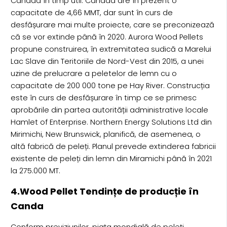
Canada în timp util. Canada are în prezent o
capacitate de 4,66 MMT, dar sunt în curs de
desfășurare mai multe proiecte, care se preconizează
că se vor extinde până în 2020. Aurora Wood Pellets
propune construirea, în extremitatea sudică a Marelui
Lac Slave din Teritoriile de Nord-Vest din 2015, a unei
uzine de prelucrare a peletelor de lemn cu o
capacitate de 200 000 tone pe Hay River. Construcția
este în curs de desfășurare în timp ce se primesc
aprobările din partea autorității administrative locale
Hamlet of Enterprise. Northern Energy Solutions Ltd din
Mirimichi, New Brunswick, planifică, de asemenea, o
altă fabrică de peleți. Planul prevede extinderea fabricii
existente de peleți din lemn din Miramichi până în 2021
la 275.000 MT.
4.Wood Pellet Tendințe de producție în
Canda
Conform previziunilor, piața mondială de peleți