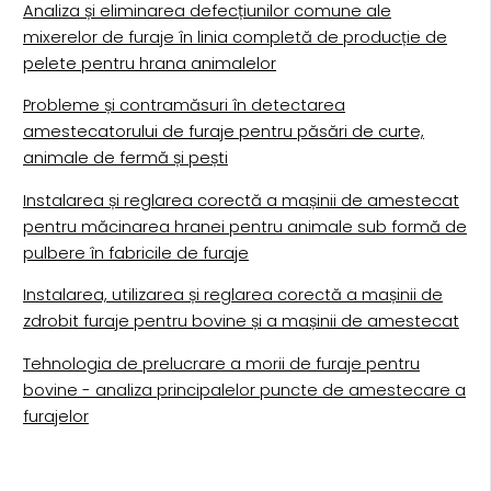
Analiza și eliminarea defecțiunilor comune ale
mixerelor de furaje în linia completă de producție de
pelete pentru hrana animalelor
Probleme și contramăsuri în detectarea
amestecatorului de furaje pentru păsări de curte,
animale de fermă și pești
Instalarea și reglarea corectă a mașinii de amestecat
pentru măcinarea hranei pentru animale sub formă de
pulbere în fabricile de furaje
Instalarea, utilizarea și reglarea corectă a mașinii de
zdrobit furaje pentru bovine și a mașinii de amestecat
Tehnologia de prelucrare a morii de furaje pentru
bovine - analiza principalelor puncte de amestecare a
furajelor