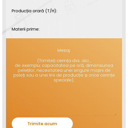
Producția orară (T/H):
Materii prime:
Mesaj:
(Trimiteți cerința dvs. aici ,
de exemplu: capacitatea pe oră, dimensiunea
peleților, necesitatea unei singure mașini de
peleți sau a unei linii de producție și orice cerințe
speciale).