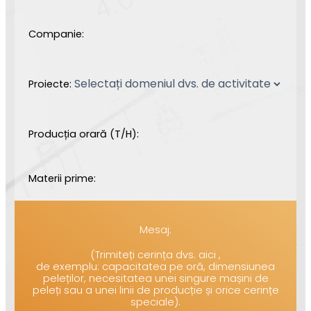
Companie:
Proiecte:
Producția orară (T/H):
Materii prime:
Mesaj:
(Trimiteți cerința dvs. aici ,
de exemplu: capacitatea pe oră, dimensiunea
peleților, necesitatea unei singure mașini de
peleți sau a unei linii de producție și orice cerințe
speciale).