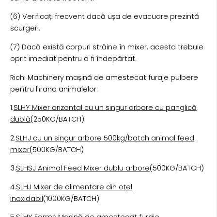
(6) Verificați frecvent dacă ușa de evacuare prezintă
scurgeri.
(7) Dacă există corpuri străine în mixer, acesta trebuie
oprit imediat pentru a fi îndepărtat.
Richi Machinery mașină de amestecat furaje pulbere
pentru hrana animalelor:
1.
SLHY Mixer orizontal cu un singur arbore cu panglică
dublă
(250KG/BATCH)
2.
SLHJ cu un singur arbore 500kg/batch animal feed
mixer
(500KG/BATCH)
3.
SLHSJ Animal Feed Mixer dublu arbore
(500KG/BATCH)
4.
SLHJ Mixer de alimentare din oțel
inoxidabil
(1000KG/BATCH)