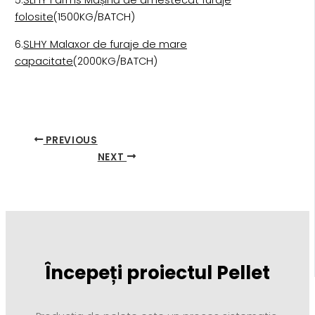
5.
SLHY Farms Mașină de amestecat furaje
folosite
(1500KG/BATCH)
6.
SLHY Malaxor de furaje de mare
capacitate
(2000KG/BATCH)
PREVIOUS
NEXT
Începeți proiectul Pellet