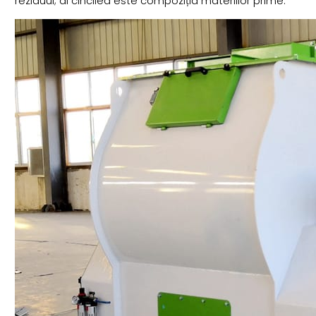
reziduul; al cincilea este compoziția materiilor prime.