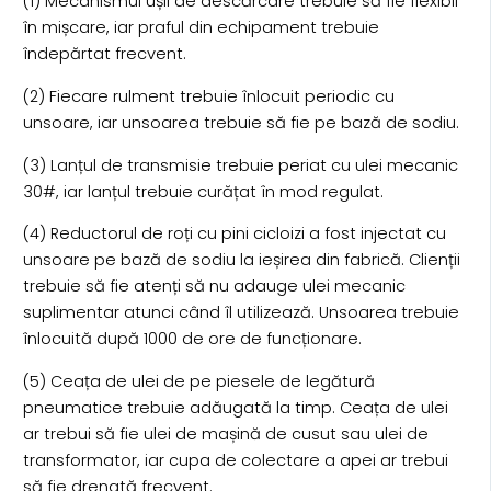
(1) Mecanismul ușii de descărcare trebuie să fie flexibil
în mișcare, iar praful din echipament trebuie
îndepărtat frecvent.
(2) Fiecare rulment trebuie înlocuit periodic cu
unsoare, iar unsoarea trebuie să fie pe bază de sodiu.
(3) Lanțul de transmisie trebuie periat cu ulei mecanic
30#, iar lanțul trebuie curățat în mod regulat.
(4) Reductorul de roți cu pini cicloizi a fost injectat cu
unsoare pe bază de sodiu la ieșirea din fabrică. Clienții
trebuie să fie atenți să nu adauge ulei mecanic
suplimentar atunci când îl utilizează. Unsoarea trebuie
înlocuită după 1000 de ore de funcționare.
(5) Ceața de ulei de pe piesele de legătură
pneumatice trebuie adăugată la timp. Ceața de ulei
ar trebui să fie ulei de mașină de cusut sau ulei de
transformator, iar cupa de colectare a apei ar trebui
să fie drenată frecvent.