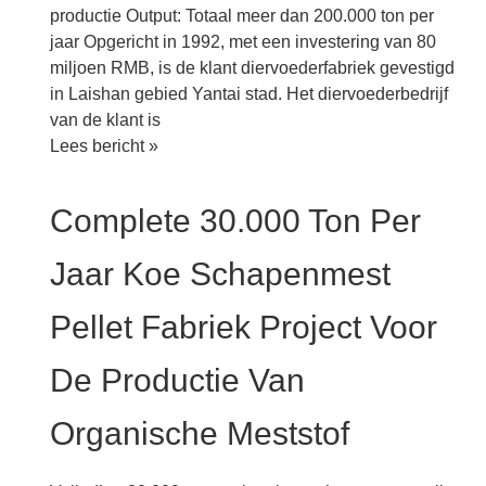
productie Output: Totaal meer dan 200.000 ton per
jaar Opgericht in 1992, met een investering van 80
miljoen RMB, is de klant diervoederfabriek gevestigd
in Laishan gebied Yantai stad. Het diervoederbedrijf
van de klant is
Turnkey
Lees bericht »
project
120.000t/a
Complete 30.000 Ton Per
pluimveevoederfabriek
en
Jaar Koe Schapenmest
20.000t/a
bio-
Pellet Fabriek Project Voor
organische
kunstmestpelletfabriek
De Productie Van
in
Shandong,
Organische Meststof
China