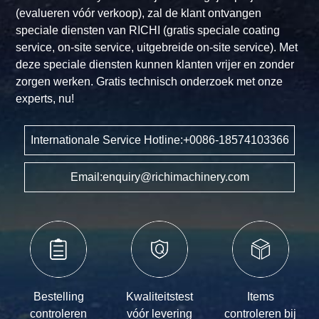
voor
(evalueren vóór verkoop), zal de klant ontvangen
de
speciale diensten van RICHI (gratis speciale coating
productie
service, on-site service, uitgebreide on-site service). Met
van
deze speciale diensten kunnen klanten vrijer en zonder
organische
zorgen werken. Gratis technisch onderzoek met onze
meststof
experts, nu!
Internationale Service Hotline:+0086-18574103366
Email:enquiry@richimachinery.com
Bestelling
Kwaliteitstest
Items
controleren
vóór levering
controleren bij