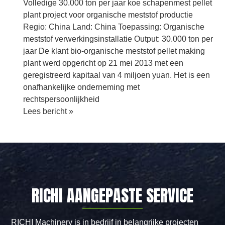
Volledige 30.000 ton per jaar koe schapenmest pellet
plant project voor organische meststof productie
Regio: China Land: China Toepassing: Organische
meststof verwerkingsinstallatie Output: 30.000 ton per
jaar De klant bio-organische meststof pellet making
plant werd opgericht op 21 mei 2013 met een
geregistreerd kapitaal van 4 miljoen yuan. Het is een
onafhankelijke onderneming met
rechtspersoonlijkheid
Complete
Lees bericht »
30.000
ton
per
jaar
koe
schapenmest
RICHI AANGEPASTE SERVICE
pellet
fabriek
project
RICHI Machinery is in bedrijf in belangrijke projecten