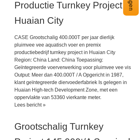
Productie Turnkey Project In
in
China
Huaian City
CASE Grootschalig 400.000T per jaar dierlijk
pluimvee vee aquatisch voer en premix
productiebedrijf turnkey project in Huaian City
Region: China Land: China Toepassing:
Geïntegreerde voerverwerking voor pluimvee vee vis
Output: Meer dan 400.000T / A Opgericht in 1987,
klant geïntegreerde diervoederfabriek Is gelegen in
Huaian High-tech Development Zone, met een
oppervlakte van 53360 vierkante meter.
Grootschalig
Lees bericht »
400.000T
per
Grootschalig Turnkey
jaar
dierlijk