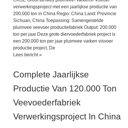
verwerkingsproject met een jaarlijkse productie van
200.000 ton in China Regio: China Land: Provincie
Sichuan, China Toepassing: Samengestelde
pluimvee veevoer productiefabriek Output: 200.000
ton per jaar Deze grote diervoederfabriek project is
een 200.000 ton per jaar pluimvee varken visvoer
productie project. De
Groot
Lees bericht »
turnkey
pluimvee-
Complete Jaarlijkse
varkens-
visvoerverwerkingsproject
Productie Van 120.000 Ton
met
een
Veevoederfabriek
jaarlijkse
productie
Verwerkingsproject In China
van
200.000