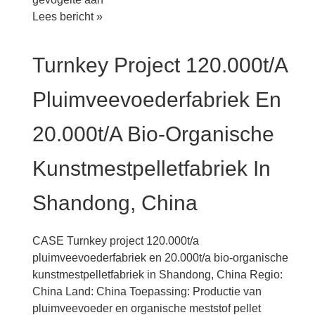
Grootschalig
Lees bericht »
turnkey
project
Turnkey Project 120.000t/a
145.000t/a
speciaal
Pluimveevoederfabriek En
watervoer
180.000
20.000t/a Bio-Organische
ton
per
Kunstmestpelletfabriek In
jaar
pluimveevoederkorrelfabriek
Shandong, China
in
Jiangsu
CASE Turnkey project 120.000t/a
pluimveevoederfabriek en 20.000t/a bio-organische
kunstmestpelletfabriek in Shandong, China Regio:
China Land: China Toepassing: Productie van
pluimveevoeder en organische meststof pellet