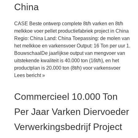
China
CASE Beste ontwerp complete 8t/h varken en 8t/h
melkkoe voer pellet productiefabriek project in China
Regio: China Land: China Toepassing: de molen van
het melkkoe en varkensvoer Output: 16 Ton per uur 1.
BouwschaalDe jaarlijkse output van mengvoer van
uitstekende kwaliteit is 40.000 ton (16t/h), en het
productplan is 20.000 ton (8t/h) voor varkensvoer
Beste
Lees bericht »
ontwerp
volledige
Commercieel 10.000 Ton
8t/h
varken
Per Jaar Varken Diervoeder
en
8t/h
Verwerkingsbedrijf Project
melkkoeienvoer
pellet