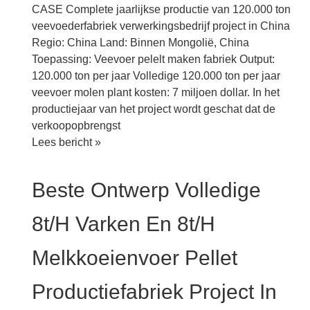
ton
CASE Complete jaarlijkse productie van 120.000 ton
in
veevoederfabriek verwerkingsbedrijf project in China
China
Regio: China Land: Binnen Mongolië, China
Toepassing: Veevoer pelelt maken fabriek Output:
120.000 ton per jaar Volledige 120.000 ton per jaar
veevoer molen plant kosten: 7 miljoen dollar. In het
productiejaar van het project wordt geschat dat de
verkoopopbrengst
Complete
Lees bericht »
jaarlijkse
productie
Beste Ontwerp Volledige
van
120.000
8t/h Varken En 8t/h
ton
veevoederfabriek
Melkkoeienvoer Pellet
verwerkingsproject
in
Productiefabriek Project In
China