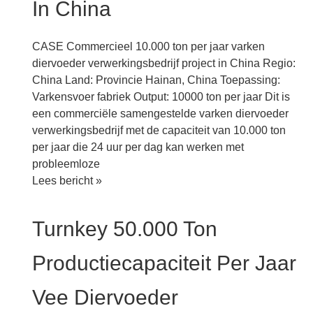
In China
productiefabriek
project
in
CASE Commercieel 10.000 ton per jaar varken
China
diervoeder verwerkingsbedrijf project in China Regio:
China Land: Provincie Hainan, China Toepassing:
Varkensvoer fabriek Output: 10000 ton per jaar Dit is
een commerciële samengestelde varken diervoeder
verwerkingsbedrijf met de capaciteit van 10.000 ton
per jaar die 24 uur per dag kan werken met
probleemloze
Commercieel
Lees bericht »
10.000
ton
Turnkey 50.000 Ton
per
jaar
Productiecapaciteit Per Jaar
varken
diervoeder
Vee Diervoeder
verwerkingsbedrijf