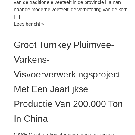
van de traditionele veeteelt in de provincie Hainan
naar de moderne veeteelt, de verbetering van de kern
[...]
Grote
Lees bericht »
schaal
lange
Groot Turnkey Pluimvee-
levensduur
400.000
Varkens-
ton
per
Visvoerverwerkingsproject
jaar
dierlijke
Met Een Jaarlijkse
pluimvee
veevoeder
Productie Van 200.000 Ton
productie
plant
In China
project
CASE Groot turnkey pluimvee- varkens- visvoer