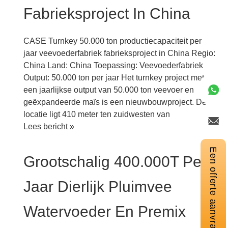
project
Fabrieksproject In China
in
China
CASE Turnkey 50.000 ton productiecapaciteit per
jaar veevoederfabriek fabrieksproject in China Regio:
China Land: China Toepassing: Veevoederfabriek
Output: 50.000 ton per jaar Het turnkey project met
een jaarlijkse output van 50.000 ton veevoer en
geëxpandeerde maïs is een nieuwbouwproject. De
locatie ligt 410 meter ten zuidwesten van
Turnkey
Lees bericht »
50.000
ton
Een offerte aanvragen
Grootschalig 400.000T Per
productiecapaciteit
per
Jaar Dierlijk Pluimvee
jaar
vee
Watervoeder En Premix
diervoeder
fabrieksproject