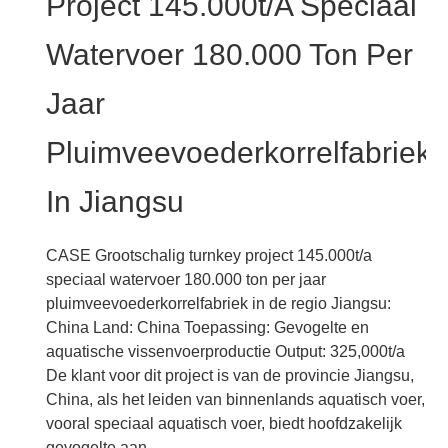
Project 145.000t/a Speciaal
pluimvee
watervoeder
Watervoer 180.000 Ton Per
en
premix
Jaar
productie
turnkey
Pluimveevoederkorrelfabriek
project
in
In Jiangsu
Huaian
City
CASE Grootschalig turnkey project 145.000t/a
speciaal watervoer 180.000 ton per jaar
pluimveevoederkorrelfabriek in de regio Jiangsu:
China Land: China Toepassing: Gevogelte en
aquatische vissenvoerproductie Output: 325,000t/a
De klant voor dit project is van de provincie Jiangsu,
China, als het leiden van binnenlands aquatisch voer,
vooral speciaal aquatisch voer, biedt hoofdzakelijk
gevogelte aan