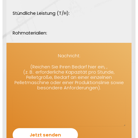
Stündliche Leistung (T/H):
Rohmaterialien:
Nachricht:
(Reichen Sie Ihren Bedarf hier ein, ,
(z. B.: erforderliche Kapazität pro Stunde,
Pelletgröße, Bedarf an einer einzelnen
Pelletmaschine oder einer Produktionslinie sowie
besondere Anforderungen).