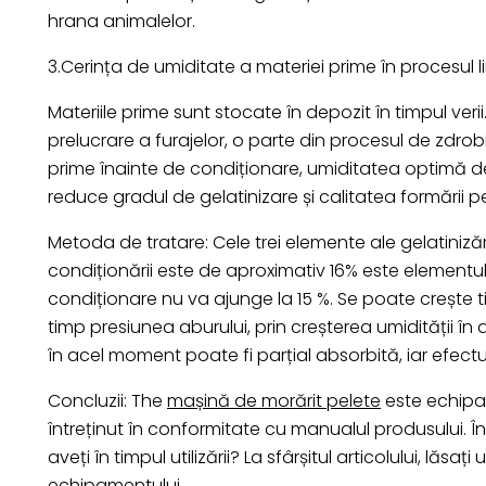
hrana animalelor.
3.Cerința de umiditate a materiei prime în procesul li
Materiile prime sunt stocate în depozit în timpul veri
prelucrare a furajelor, o parte din procesul de zdr
prime înainte de condiționare, umiditatea optimă de 
reduce gradul de gelatinizare și calitatea formării pe
Metoda de tratare: Cele trei elemente ale gelatinizăr
condiționării este de aproximativ 16% este elementu
condiționare nu va ajunge la 15 %. Se poate crește t
timp presiunea aburului, prin creșterea umidității în
în acel moment poate fi parțial absorbită, iar efectu
Concluzii: The
mașină de morărit pelete
este echipame
întreținut în conformitate cu manualul produsului. În c
aveți în timpul utilizării? La sfârșitul articolului, 
echipamentului.