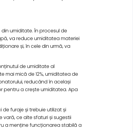
e din umiditate. În procesul de
 apă, va reduce umiditatea materiei
ionare și, în cele din urmă, va
onținutul de umiditate al
ste mai mică de 12%, umiditatea de
onatorului, reducând în același
tor pentru a crește umiditatea. Apa
e furaje și trebuie utilizat și
vară, ce alte sfaturi și sugestii
entru a menține funcționarea stabilă a