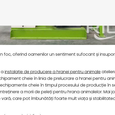
un foc, oferind oamenilor un sentiment sufocant și insuport
i a
instalație de producere a hranei pentru animale
atelier
ipament cheie în linia de prelucrare a hranei pentru anima
ltor echipamente cheie în timpul procesului de producție în
întreținere a morii de peleți pentru hrana animalelor. Mai j
e vară, care pot îmbunătăți foarte mult viața și stabilitatea