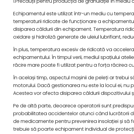
1.Precauții pentru producția de granulație în mediu 
Echipamentul este utilizat într-un mediu cu temper
temperaturii ridicate de funcționare a echipamentului.
disiparea căldurii din echipament. Temperatura ridi
oxidare și hidroliză generate de uleiul lubrifiant, redu
În plus, temperatura excesiv de ridicată va accelera 
echipamentului. În timpul verii, mediul spațiului ate
răcire mare poate fi utilizat pentru a forța răcirea c
În același timp, aspectul mașinii de peleți ar trebui
motorului. Dacă gestionarea nu este la locul ei, nu 
Acestea vor afecta disiparea căldurii dispozitivului 
Pe de altă parte, deoarece operatorii sunt predispuș
probabilitatea accidentelor atunci când lucrătorii d
de medicamente pentru prevenirea insolației și să fac
trebuie să poarte echipament individual de protecție 