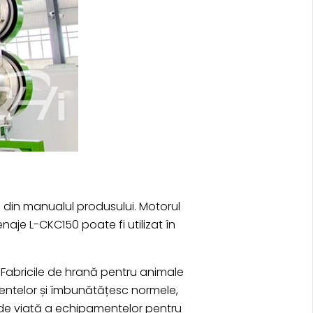
e din manualul produsului. Motorul
naje L-CKC150 poate fi utilizat în
. Fabricile de hrană pentru animale
entelor și îmbunătățesc normele,
 de viață a echipamentelor pentru