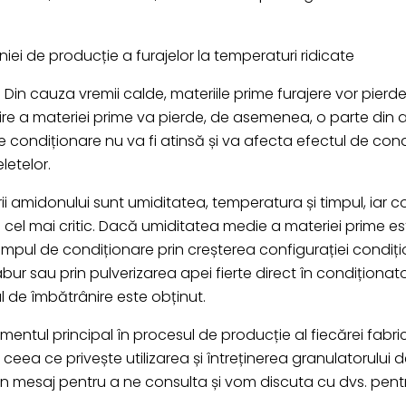
niei de producție a furajelor la temperaturi ridicate
i. Din cauza vremii calde, materiile prime furajere vor pierd
obire a materiei prime va pierde, de asemenea, o parte din
condiționare nu va fi atinsă și va afecta efectul de condiț
letelor.
ii amidonului sunt umiditatea, temperatura și timpul, iar c
l cel mai critic. Dacă umiditatea medie a materiei prime e
impul de condiționare prin creșterea configurației condiți
 abur sau prin pulverizarea apei fierte direct în condiționa
l de îmbătrânire este obținut.
ntul principal în procesul de producție al fiecărei fabrici d
eea ce privește utilizarea și întreținerea granulatorului de 
lăsați un mesaj pentru a ne consulta și vom discuta cu dvs. p