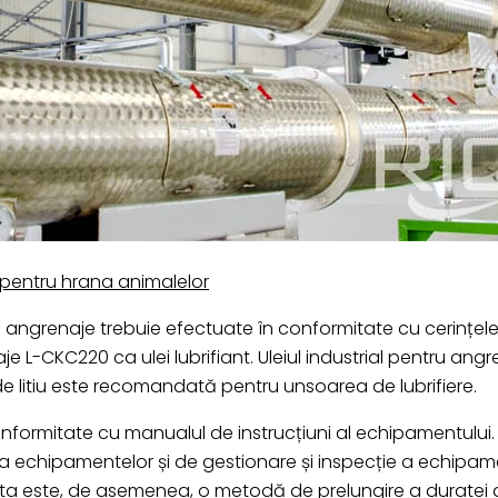
 pentru hrana animalelor
tru angrenaje trebuie efectuate în conformitate cu cerințel
 L-CKC220 ca ulei lubrifiant. Uleiul industrial pentru angre
 litiu este recomandată pentru unsoarea de lubrifiere.
 conformitate cu manualul de instrucțiuni al echipamentului
a echipamentelor și de gestionare și inspecție a echipam
easta este, de asemenea, o metodă de prelungire a duratei