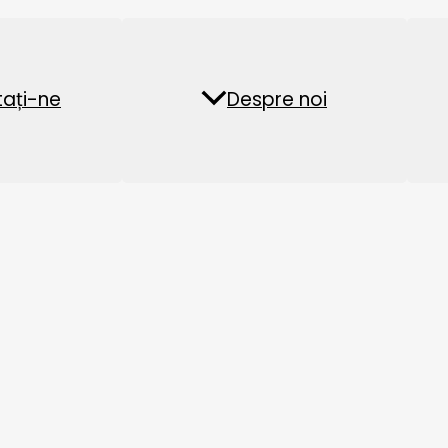
Fabrica de peleți din
Instalație de pel
ați-ne
ăți
Întrebări frecvente
Despre noi
biomasă
furaje acvatice