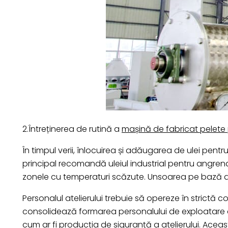
2.Întreținerea de rutină a
mașină de fabricat pelete
În timpul verii, înlocuirea și adăugarea de ulei pen
principal recomandă uleiul industrial pentru angrenaje
zonele cu temperaturi scăzute. Unsoarea pe bază de
Personalul atelierului trebuie să opereze în strictă
consolidează formarea personalului de exploatare 
cum ar fi producția de siguranță a atelierului. Ac