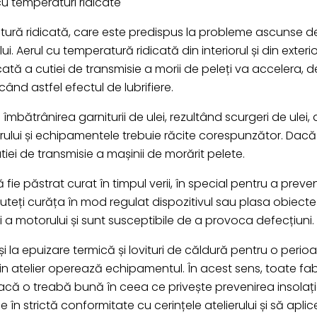
cu temperaturi ridicate
atură ridicată, care este predispus la probleme ascunse 
 Aerul cu temperatură ridicată din interiorul și din exterio
cată a cutiei de transmisie a morii de peleți va accelera
când astfel efectul de lubrifiere.
îmbătrânirea garniturii de ulei, rezultând scurgeri de ulei
lierului și echipamentele trebuie răcite corespunzător. Dac
utiei de transmisie a mașinii de morărit pelete.
 să fie păstrat curat în timpul verii, în special pentru a p
puteți curăța în mod regulat dispozitivul sau plasa obiecte
și a motorului și sunt susceptibile de a provoca defecțiuni.
i la epuizare termică și lovituri de căldură pentru o peri
in atelier operează echipamentul. În acest sens, toate fab
ă o treabă bună în ceea ce privește prevenirea insolației 
în strictă conformitate cu cerințele atelierului și să aplic