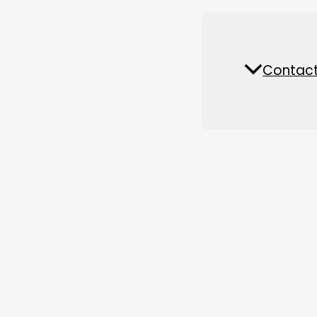
Piese de schimb și accesorii
Fabrică de hrană pentru
Contact
Nout
animale