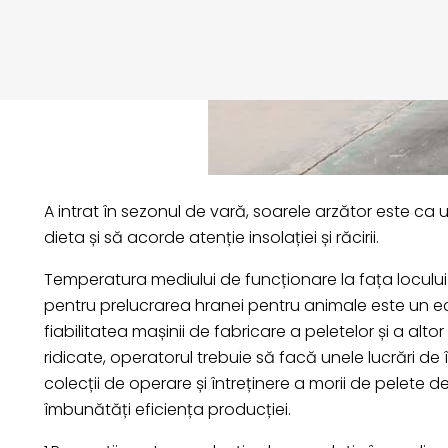
A intrat în sezonul de vară, soarele arzător este ca 
dieta și să acorde atenție insolației și răcirii.
Temperatura mediului de funcționare la fața loculu
pentru prelucrarea hranei pentru animale este un ech
fiabilitatea mașinii de fabricare a peletelor și a a
ridicate, operatorul trebuie să facă unele lucrări de 
colecții de operare și întreținere a morii de pelete d
îmbunătăți eficiența producției.