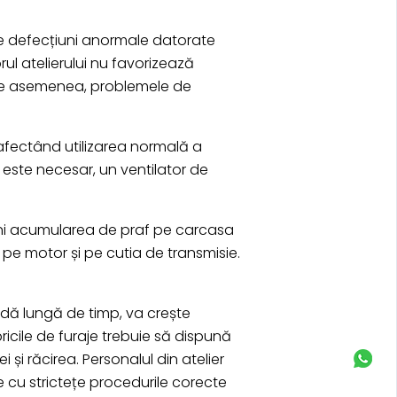
de defecțiuni anormale datorate
rul atelierului nu favorizează
, de asemenea, problemele de
, afectând utilizarea normală a
ă este necesar, un ventilator de
reveni acumularea de praf pe carcasa
 pe motor și pe cutia de transmisie.
oadă lungă de timp, va crește
ricile de furaje trebuie să dispună
și răcirea. Personalul din atelier
e cu strictețe procedurile corecte