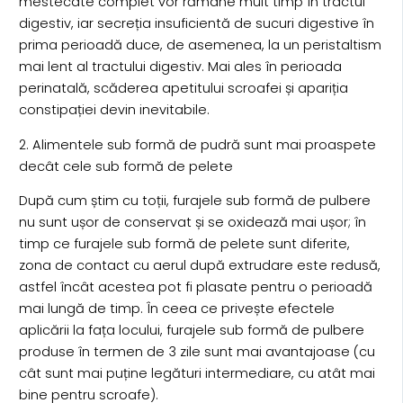
mestecate complet vor rămâne mult timp în tractul
digestiv, iar secreția insuficientă de sucuri digestive în
prima perioadă duce, de asemenea, la un peristaltism
mai lent al tractului digestiv. Mai ales în perioada
perinatală, scăderea apetitului scroafei și apariția
constipației devin inevitabile.
2. Alimentele sub formă de pudră sunt mai proaspete
decât cele sub formă de pelete
După cum știm cu toții, furajele sub formă de pulbere
nu sunt ușor de conservat și se oxidează mai ușor; în
timp ce furajele sub formă de pelete sunt diferite,
zona de contact cu aerul după extrudare este redusă,
astfel încât acestea pot fi plasate pentru o perioadă
mai lungă de timp. În ceea ce privește efectele
aplicării la fața locului, furajele sub formă de pulbere
produse în termen de 3 zile sunt mai avantajoase (cu
cât sunt mai puține legături intermediare, cu atât mai
bine pentru scroafe).