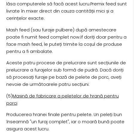
lăsa computerele să facă acest lucru.Premix feed sunt
livrate în mixer direct din cauza cantității mici și a
cerințelor exacte.
Mash feed (sau furaje pulbere) după amestecare
poate fi numit feed complet now.If doriți doar pentru a
face mash feed, le puteți trimite la coșul de produse
pentru a fi ambalate.
Aceste patru procese de prelucrare sunt secțiunile de
prelucrare a furajelor sub formă de pudră. Dacă doriți
să procesați furaje pe bază de pelete de porc, aveți
nevoie de următoarele patru secțiuni:
(5)
Mașină de fabricare a peletelor de hrană pentru
porci
Producerea hranei finale pentru pelete. Un peleți bun
înseamnă "un furaj complet", iar o moară bună poate
asigura acest lucru.