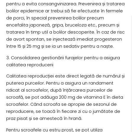
pentru a evita consangvinizarea. Prevenirea și tratarea
bolilor epidemice ar trebui să fie efectuate în fermele
de porci, în special prevenirea bolilor precum
encefalita japoneză, gripa, bruceloza etc., precum și
tratarea în timp util a bolilor descoperite. În caz de risc
de avort spontan, se injectează imediat progesteron
între 15 și 25 mg și se ia un sedativ pentru a naște.
3. Consolidarea gestionării furajelor pentru a asigura
calitatea reproducerii
Calitatea reproducției este direct legată de numărul și
puterea purceilor. Pentru a asigura un randament
ridicat al scroafelor, după înțărcarea purceilor de
scroafă, se pot adăuga 200 mg de vitamina E în dieta
scroafelor. Când scroafa se apropie de sezonul de
reproducere, se toacă în fiecare zi cu o jumătate de
praz pisat și se amestecă în hrană.
Pentru scroafele cu estru prost, se pot utiliza