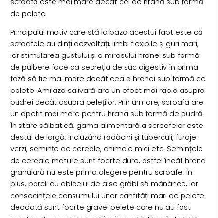
scroafă este mai mare decât cel de hrană sub formă
de pelete
Principalul motiv care stă la baza acestui fapt este că
scroafele au dinți dezvoltați, limbi flexibile și guri mari,
iar stimularea gustului și a mirosului hranei sub formă
de pulbere face ca secreția de suc digestiv în prima
fază să fie mai mare decât cea a hranei sub formă de
pelete. Amilaza salivară are un efect mai rapid asupra
pudrei decât asupra peleților. Prin urmare, scroafa are
un apetit mai mare pentru hrana sub formă de pudră.
În stare sălbatică, gama alimentară a scroafelor este
destul de largă, incluzând rădăcini și tuberculi, furaje
verzi, semințe de cereale, animale mici etc. Semințele
de cereale mature sunt foarte dure, astfel încât hrana
granulară nu este prima alegere pentru scroafe. În
plus, porcii au obiceiul de a se grăbi să mănânce, iar
consecințele consumului unor cantități mari de pelete
deodată sunt foarte grave: pelete care nu au fost