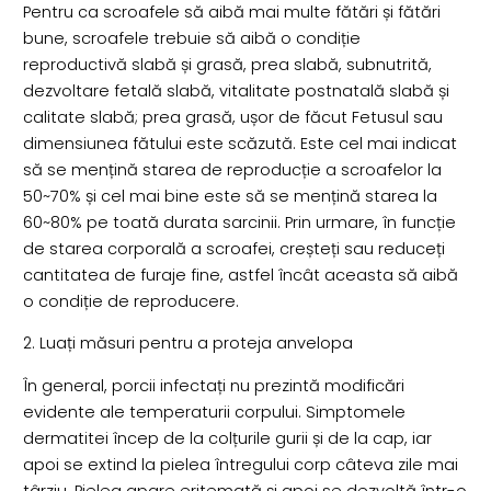
Pentru ca scroafele să aibă mai multe fătări și fătări
bune, scroafele trebuie să aibă o condiție
reproductivă slabă și grasă, prea slabă, subnutrită,
dezvoltare fetală slabă, vitalitate postnatală slabă și
calitate slabă; prea grasă, ușor de făcut Fetusul sau
dimensiunea fătului este scăzută. Este cel mai indicat
să se mențină starea de reproducție a scroafelor la
50~70% și cel mai bine este să se mențină starea la
60~80% pe toată durata sarcinii. Prin urmare, în funcție
de starea corporală a scroafei, creșteți sau reduceți
cantitatea de furaje fine, astfel încât aceasta să aibă
o condiție de reproducere.
2. Luați măsuri pentru a proteja anvelopa
În general, porcii infectați nu prezintă modificări
evidente ale temperaturii corpului. Simptomele
dermatitei încep de la colțurile gurii și de la cap, iar
apoi se extind la pielea întregului corp câteva zile mai
târziu. Pielea apare eritemată și apoi se dezvoltă într-o