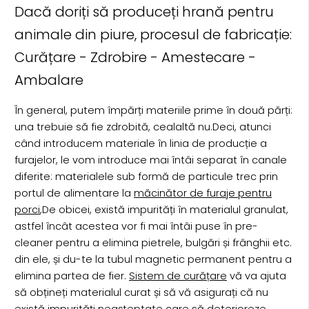
Dacă doriți să produceți hrană pentru
animale din piure, procesul de fabricație:
Curățare - Zdrobire - Amestecare -
Ambalare
În general, putem împărți materiile prime în două părți:
una trebuie să fie zdrobită, cealaltă nu.Deci, atunci
când introducem materiale în linia de producție a
furajelor, le vom introduce mai întâi separat în canale
diferite: materialele sub formă de particule trec prin
portul de alimentare la
măcinător de furaje pentru
porci
,De obicei, există impurități în materialul granulat,
astfel încât acestea vor fi mai întâi puse în pre-
cleaner pentru a elimina pietrele, bulgări și frânghii etc.
din ele, și du-te la tubul magnetic permanent pentru a
elimina partea de fier.
Sistem de curățare
vă va ajuta
să obțineți materialul curat și să vă asigurați că nu
există impurități neașteptate care să deterioreze