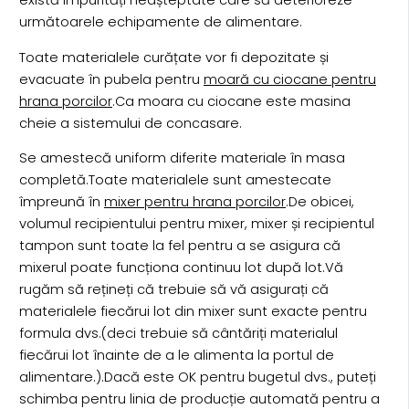
următoarele echipamente de alimentare.
Toate materialele curățate vor fi depozitate și
evacuate în pubela pentru
moară cu ciocane pentru
hrana porcilor
.Ca moara cu ciocane este masina
cheie a sistemului de concasare.
Se amestecă uniform diferite materiale în masa
completă.Toate materialele sunt amestecate
împreună în
mixer pentru hrana porcilor
.De obicei,
volumul recipientului pentru mixer, mixer și recipientul
tampon sunt toate la fel pentru a se asigura că
mixerul poate funcționa continuu lot după lot.Vă
rugăm să rețineți că trebuie să vă asigurați că
materialele fiecărui lot din mixer sunt exacte pentru
formula dvs.(deci trebuie să cântăriți materialul
fiecărui lot înainte de a le alimenta la portul de
alimentare.).Dacă este OK pentru bugetul dvs., puteți
schimba pentru linia de producție automată pentru a