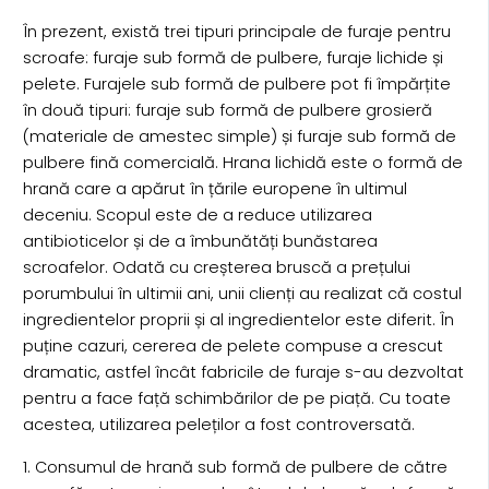
În prezent, există trei tipuri principale de furaje pentru
scroafe: furaje sub formă de pulbere, furaje lichide și
pelete. Furajele sub formă de pulbere pot fi împărțite
în două tipuri: furaje sub formă de pulbere grosieră
(materiale de amestec simple) și furaje sub formă de
pulbere fină comercială. Hrana lichidă este o formă de
hrană care a apărut în țările europene în ultimul
deceniu. Scopul este de a reduce utilizarea
antibioticelor și de a îmbunătăți bunăstarea
scroafelor. Odată cu creșterea bruscă a prețului
porumbului în ultimii ani, unii clienți au realizat că costul
ingredientelor proprii și al ingredientelor este diferit. În
puține cazuri, cererea de pelete compuse a crescut
dramatic, astfel încât fabricile de furaje s-au dezvoltat
pentru a face față schimbărilor de pe piață. Cu toate
acestea, utilizarea peleților a fost controversată.
1. Consumul de hrană sub formă de pulbere de către