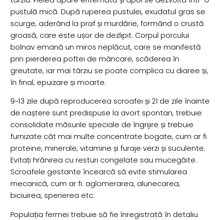
pustulă mică. După ruperea pustulei, exudatul gras se
scurge, aderând la praf și murdărie, formând o crustă
groasă, care este ușor de dezlipit. Corpul porcului
bolnav emană un miros neplăcut, care se manifestă
prin pierderea poftei de mâncare, scăderea în
greutate, iar mai târziu se poate complica cu diaree și,
în final, epuizare și moarte.
9~13 zile după reproducerea scroafei și 21 de zile înainte
de naștere sunt predispuse la avort spontan, trebuie
consolidate măsurile speciale de îngrijire și trebuie
furnizate cât mai multe concentrate bogate, cum ar fi
proteine, minerale, vitamine și furaje verzi și suculente.
Evitați hrănirea cu resturi congelate sau mucegăite.
Scroafele gestante încearcă să evite stimularea
mecanică, cum ar fi: aglomerarea, alunecarea,
biciuirea, sperierea etc.
Populația fermei trebuie să fie înregistrată în detaliu