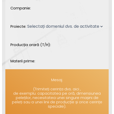
Companie:
Proiecte:
Producția orară (T/H):
Materii prime:
Mesaj:
(Trimiteți cerința dvs. aici ,
de exemplu: capacitatea pe oră, dimensiunea
peleților, necesitatea unei singure mașini de
peleți sau a unei linii de producție și orice cerințe
speciale).