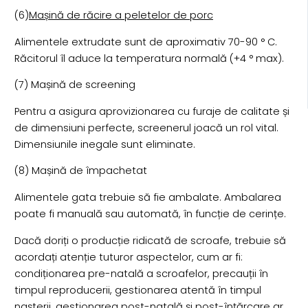
(6)
Mașină de răcire a peletelor de porc
Alimentele extrudate sunt de aproximativ 70-90 ° C.
Răcitorul îl aduce la temperatura normală (+4 ° max).
(7) Mașină de screening
Pentru a asigura aprovizionarea cu furaje de calitate și
de dimensiuni perfecte, screenerul joacă un rol vital.
Dimensiunile inegale sunt eliminate.
(8) Mașină de împachetat
Alimentele gata trebuie să fie ambalate. Ambalarea
poate fi manuală sau automată, în funcție de cerințe.
Dacă doriți o producție ridicată de scroafe, trebuie să
acordați atenție tuturor aspectelor, cum ar fi:
condiționarea pre-natală a scroafelor, precauții în
timpul reproducerii, gestionarea atentă în timpul
nașterii, gestionarea post-natală și post-înțărcare ar