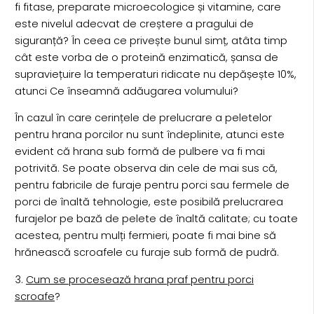
fi fitase, preparate microecologice și vitamine, care
este nivelul adecvat de creștere a pragului de
siguranță? În ceea ce privește bunul simț, atâta timp
cât este vorba de o proteină enzimatică, șansa de
supraviețuire la temperaturi ridicate nu depășește 10%,
atunci Ce înseamnă adăugarea volumului?
În cazul în care cerințele de prelucrare a peletelor
pentru hrana porcilor nu sunt îndeplinite, atunci este
evident că hrana sub formă de pulbere va fi mai
potrivită. Se poate observa din cele de mai sus că,
pentru fabricile de furaje pentru porci sau fermele de
porci de înaltă tehnologie, este posibilă prelucrarea
furajelor pe bază de pelete de înaltă calitate; cu toate
acestea, pentru mulți fermieri, poate fi mai bine să
hrănească scroafele cu furaje sub formă de pudră.
3.
Cum se procesează hrana praf pentru porci
scroafe
?