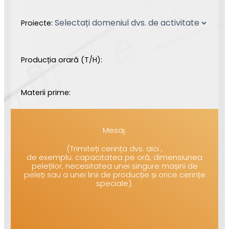
Proiecte:
Producția orară (T/H):
Materii prime:
Mesaj:
(Trimiteți cerința dvs. aici ,
de exemplu: capacitatea pe oră, dimensiunea
peleților, necesitatea unei singure mașini de
peleți sau a unei linii de producție și orice cerințe
speciale).