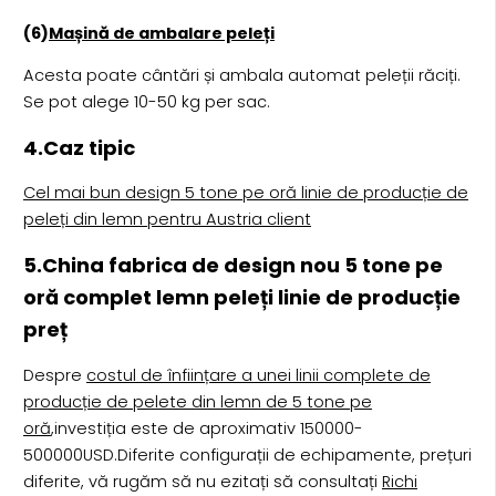
(6)
Mașină de ambalare peleți
Acesta poate cântări și ambala automat peleții răciți.
Se pot alege 10-50 kg per sac.
4.Caz tipic
Cel mai bun design 5 tone pe oră linie de producție de
peleți din lemn pentru Austria client
5.China fabrica de design nou 5 tone pe
oră complet lemn peleți linie de producție
preț
Despre
costul de înființare a unei linii complete de
producție de pelete din lemn de 5 tone pe
oră
,investiția este de aproximativ 150000-
500000USD.Diferite configurații de echipamente, prețuri
diferite, vă rugăm să nu ezitați să consultați
Richi