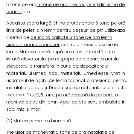
5 tone pe oră,
5 tone pe oră linie de peleți din lemn de
acacia
,etc.
Aceasta
scară largă China profesionale 5 tone pe oră
linie de peleți din lemn pentru deșeuri de pin
utilizează
2 seturi de
de înaltă calitate 3 tone pe oră lemn
ciocan moară concasor
pentru a măcina așchii de
lemn. Materia primă după ce a fost zdrobită este
livrată elevatorului prin supapa de blocare a aerului;
elevatorul o transferă în cutia de depozitare a
materialului umed. Apoi, materialul umed este livrat în
uscătorul de așchii de lemn fabricat profesional pentru
instalația de peleți. După uscare, materialul uscat este
expediat în
2-2,5 tone pe oră mașină de presare a
morii de peleți din lemn
. Apoi, pelete sunt ambalate în
saci mici și mari.
(2) Materii prime din biomasă
The
ușor de manevrat 5 tone pe oră instalație de