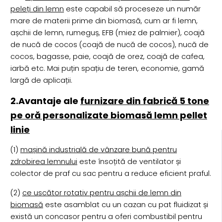
peleți din lemn
este capabil să proceseze un număr
mare de materii prime din biomasă, cum ar fi lemn,
așchii de lemn, rumeguș, EFB (miez de palmier), coajă
de nucă de cocos (coajă de nucă de cocos), nucă de
cocos, bagasse, paie, coajă de orez, coajă de cafea,
iarbă etc. Mai puțin spațiu de teren, economie, gamă
largă de aplicații.
2.Avantaje ale
furnizare din fabrică 5 tone
pe oră personalizate biomasă lemn pellet
linie
(1)
mașină industrială de vânzare bună pentru
zdrobirea lemnului
este însoțită de ventilator și
colector de praf cu sac pentru a reduce eficient praful.
(2)
ce uscător rotativ pentru așchii de lemn din
biomasă
este asamblat cu un cazan cu pat fluidizat și
există un concasor pentru a oferi combustibil pentru