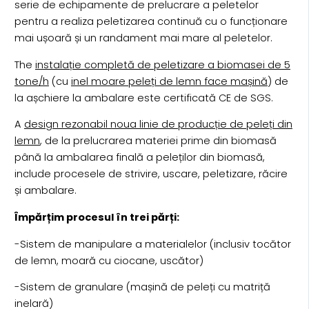
serie de echipamente de prelucrare a peletelor
pentru a realiza peletizarea continuă cu o funcționare
mai ușoară și un randament mai mare al peletelor.
The
instalație completă de peletizare a biomasei de 5
tone/h
(cu
inel moare peleți de lemn face mașină
) de
la așchiere la ambalare este certificată CE de SGS.
A
design rezonabil noua linie de producție de peleți din
lemn
, de la prelucrarea materiei prime din biomasă
până la ambalarea finală a peleților din biomasă,
include procesele de strivire, uscare, peletizare, răcire
și ambalare.
Împărțim procesul în trei părți:
-Sistem de manipulare a materialelor (inclusiv tocător
de lemn, moară cu ciocane, uscător)
-Sistem de granulare (mașină de peleți cu matriță
inelară)