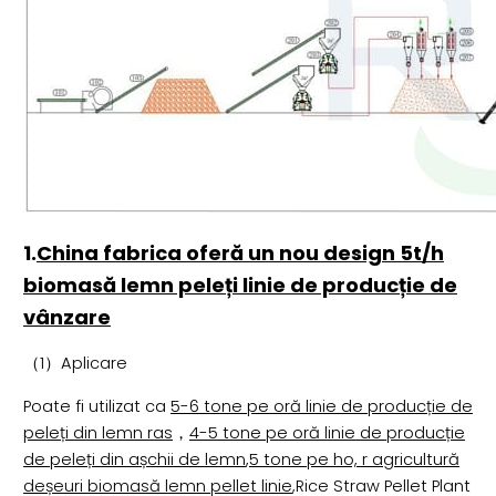
1.
China fabrica oferă un nou design 5t/h
biomasă lemn peleți linie de producție de
vânzare
（1）Aplicare
Poate fi utilizat ca
5-6 tone pe oră linie de producție de
peleți din lemn ras
，
4-5 tone pe oră linie de producție
de peleți din așchii de lemn
,
5 tone pe ho, r agricultură
deșeuri biomasă lemn pellet linie
,Rice Straw Pellet Plant