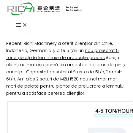
Skip
to
content
Recent, Richi Machinery a oferit clienților din Chile,
Indonezia, Germania și alte 5 țări un
nou proiectat 5
tone peleți de lemn linie de producție proces
.Acești
clienți au materie primă din amestec de lemn de pin și
eucalipt. Capacitatea solicitată este de 5t/h, între 4-
6t/h. Am ales 2 seturi de
MZLH520 nou inel mor mor
mori de pelete pentru plante de prelucrare a lemnului
pentru a satisface cererea clienților.