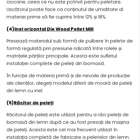
ciocane, ceea ce nu este potrivit pentru peletare.
Uscătorul poate face ca conținutul de umiditate al
materiei prime să fie cuprins între 12% și 18%.
(4)
Inel orizontal Die Wood Pellet Mill
Presează materialul sub formă de pulbere în pelete de
formă regulată prin presiune ridicată între rolele și
matrițele părților principale. Acesta este sufletul
instalației complete de peleți din biomasă.
În funcție de materia primă și de nevoile de producție
ale clienților, alegeți modelul diferit de moară de peleți
din lemn cu inel.
(5)
Răcitor de peleți
Răcitorul de peleți este utilizat pentru a răci peleții de
biomasă din lemn după ce au fost presați de mașina
de peleți. Acesta este cel mai frecvent utilizat în
instalația completă de fabricare a peletelor din lemn.