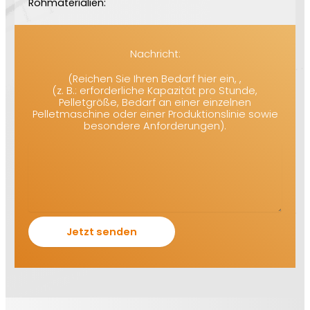
Rohmaterialien:
Nachricht:
(Reichen Sie Ihren Bedarf hier ein, ,
(z. B.: erforderliche Kapazität pro Stunde,
Pelletgröße, Bedarf an einer einzelnen
Pelletmaschine oder einer Produktionslinie sowie
besondere Anforderungen).