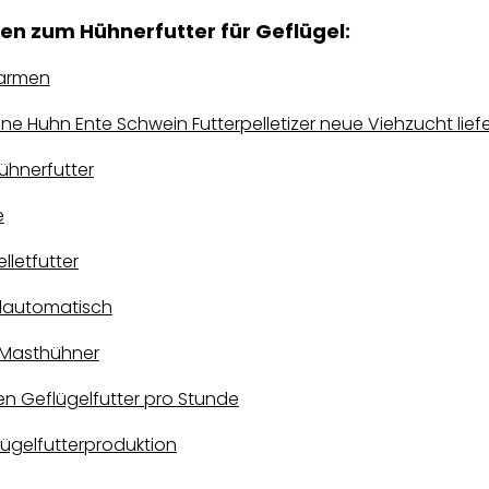
gen zum Hühnerfutter für Geflügel:
farmen
ne Huhn Ente Schwein Futterpelletizer neue Viehzucht liefe
ühnerfutter
e
lletfutter
ollautomatisch
r Masthühner
en Geflügelfutter pro Stunde
ügelfutterproduktion