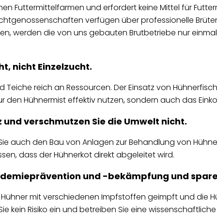
n Futtermittelfarmen und erfordert keine Mittel für Futterroh
htgenossenschaften verfügen über professionelle Brütere
, werden die von uns gebauten Brutbetriebe nur einmal i
, nicht Einzelzucht.
d Teiche reich an Ressourcen. Der Einsatz von Hühnerfis
ur den Hühnermist effektiv nutzen, sondern auch das Ei
z und verschmutzen Sie die Umwelt nicht.
e auch den Bau von Anlagen zur Behandlung von Hühnerkot 
ssen, dass der Hühnerkot direkt abgeleitet wird.
 Epidemieprävention und -bekämpfung und sparen 
Hühner mit verschiedenen Impfstoffen geimpft und die
e kein Risiko ein und betreiben Sie eine wissenschaftliche