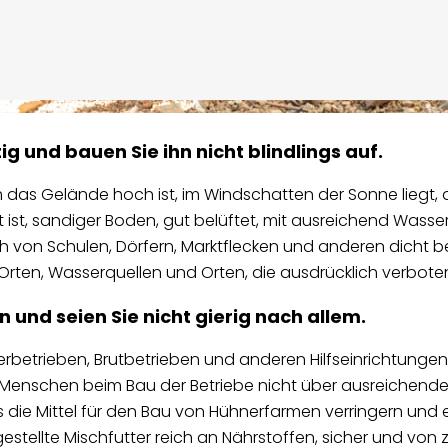
g und bauen Sie ihn nicht blindlings auf.
m das Gelände hoch ist, im Windschatten der Sonne liegt,
gt ist, sandiger Boden, gut belüftet, mit ausreichend Was
ich von Schulen, Dörfern, Marktflecken und anderen dicht b
Orten, Wasserquellen und Orten, die ausdrücklich verboten
in und seien Sie nicht gierig nach allem.
rbetrieben, Brutbetrieben und anderen Hilfseinrichtunge
 Menschen beim Bau der Betriebe nicht über ausreichende 
was die Mittel für den Bau von Hühnerfarmen verringern un
tellte Mischfutter reich an Nährstoffen, sicher und von zuve