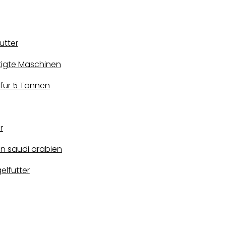
utter
ötigte Maschinen
r für 5 Tonnen
r
in saudi arabien
elfutter