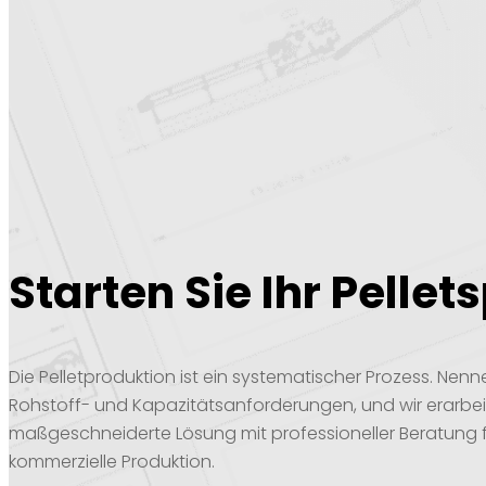
Starten Sie Ihr Pellet
Die Pelletproduktion ist ein systematischer Prozess. Nenne
Rohstoff- und Kapazitätsanforderungen, und wir erarbei
maßgeschneiderte Lösung mit professioneller Beratung f
kommerzielle Produktion.