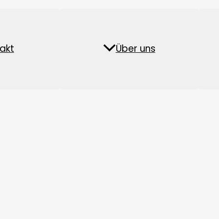
eueinsteiger zusammengefasst
kleine Hühnerfarmen
auf d
Pelletieranlage f
chten
akt
Biomasse-Pellet-Anlage
Über uns
FAQs
Fischfutter