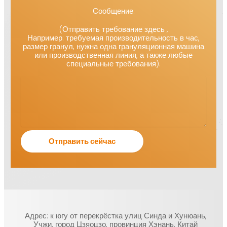
Сообщение:
(Отправить требование здесь ,
Например: требуемая производительность в час,
размер гранул, нужна одна грануляционная машина
или производственная линия, а также любые
специальные требования).
Адрес: к югу от перекрёстка улиц Синда и Хунюань,
Учжи, город Цзяоцзо, провинция Хэнань, Китай