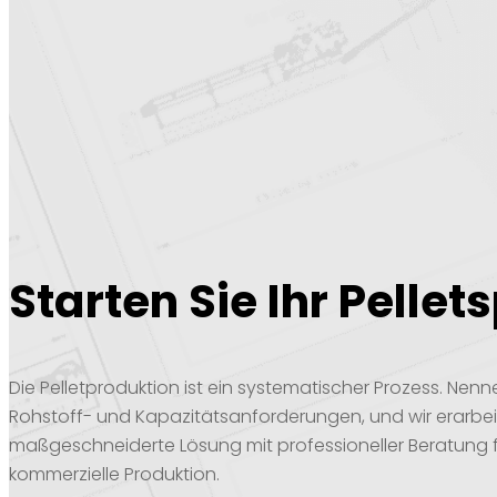
Starten Sie Ihr Pellet
Die Pelletproduktion ist ein systematischer Prozess. Nenne
Rohstoff- und Kapazitätsanforderungen, und wir erarbei
maßgeschneiderte Lösung mit professioneller Beratung f
kommerzielle Produktion.