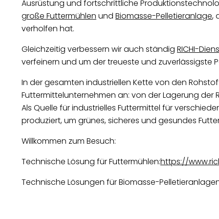
Ausrüstung und fortschrittliche Produktionstechno
große Futtermühlen
und
Biomasse-Pelletieranlage
,
verholfen hat.
Gleichzeitig verbessern wir auch ständig
RICHI-Diens
verfeinern und um der treueste und zuverlässigste 
In der gesamten industriellen Kette von den Rohstoff
Futtermittelunternehmen an: von der Lagerung der Roh
Als Quelle für industrielles Futtermittel für verschi
produziert, um grünes, sicheres und gesundes Futter
Willkommen zum Besuch:
Technische Lösung für Futtermühlen:
https://www.ri
Technische Lösungen für Biomasse-Pelletieranlagen