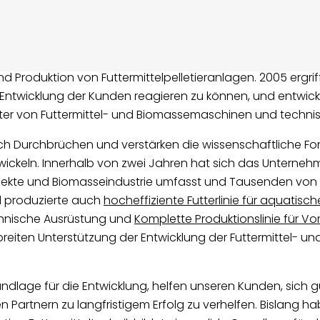
d Produktion von Futtermittelpelletieranlagen. 2005 ergriffe
ntwicklung der Kunden reagieren zu können, und entwick
er von Futtermittel- und Biomassemaschinen und techni
ch Durchbrüchen und verstärken die wissenschaftliche Fo
keln. Innerhalb von zwei Jahren hat sich das Unternehmen
Projekte und Biomasseindustrie umfasst und Tausenden von
d produzierte auch
hocheffiziente Futterlinie für aquatis
hnische Ausrüstung und
Komplette Produktionslinie für 
breiten Unterstützung der Entwicklung der Futtermittel- u
ndlage für die Entwicklung, helfen unseren Kunden, sich g
Partnern zu langfristigem Erfolg zu verhelfen. Bislang ha