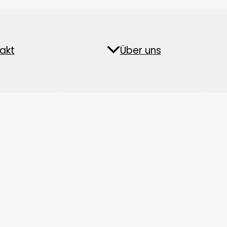
Pelletieranlage f
chten
akt
Biomasse-Pellet-Anlage
Über uns
FAQs
Fischfutter