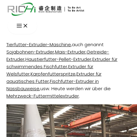
Zum
Inhalt
springen
Tierfutter-Extruder-Maschine
,auch genannt
Sojabohnen-Extruder
,
Mais-Extruder
,
Getreide-
Extruder
,
Haustierfutter-Pellet-Extruder
,
Extruder für
schwimmendes Fischfutter
,
Extruder für
Welsfutter
,
Karpfenfutterspritze
,
Extruder für
aquatisches Futter
,
Fischfutter-Extruder in
Nassbauweise
,usw. Heute werden wir über die
Mehrzweck-Futtermittelextruder
.