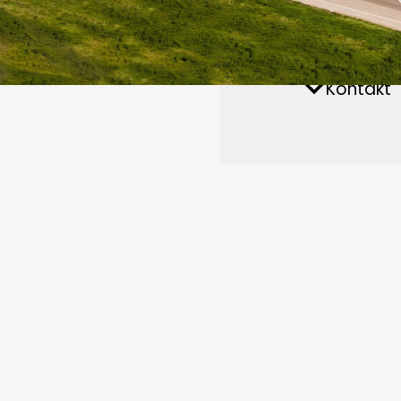
Ersatzteile und Zubehör
Futtermittelwerk
Nachrichte
Kontakt
B
RICHI
KUNDENSPEZIFISCHE
RICHI
bedie
Welt.
PELLETIERANLAGE
z. B.
Öster
PROJEKTFALL IN DER WELT
Alger
RICHI
unser
Bolivien 1T/H Fischfutter-P