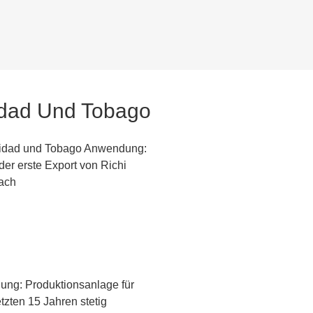
et Produktionslinie Leistung: 1
ilometern Teichfläche. Die
ilberfischchen. [...]
nidad Und Tobago
inidad und Tobago Anwendung:
der erste Export von Richi
nach
ung: Produktionsanlage für
tzten 15 Jahren stetig