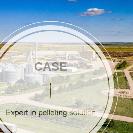
en
CASE
Andere Pelletproduktionslinie
pellets