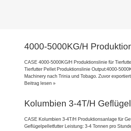
CASE Bolivien 1T/H Pelletieranlage für Fischfutter
Tonne pro Stunde Bolivien ist ein Binnenland mit 
Fischereiressourcen sind relativ dürftig und produz
Bolivien
Beitrag lesen »
1T/H
Fischfutter-
4000-5000KG/H Produktionsl
Pelletieranlage
CASE 4000-5000KG/H Produktionslinie für Tierfutt
Tierfutter Pellet Produktionslinie Output:4000-5000
Machinery nach Trinia und Tobago. Zuvor exportier
4000-
Beitrag lesen »
5000KG/H
Produktionslinie
Kolumbien 3-4T/H Geflügelp
für
Tierfutterpellets
in
CASE Kolumbien 3-4T/H Produktionsanlage für Gef
Trinidad
Geflügelpelletfutter Leistung: 3-4 Tonnen pro Stund