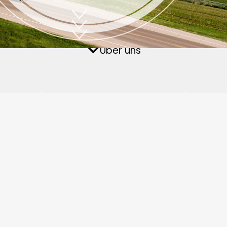
Pelletieranlage für
n
iomasse-Pellet-Anlage
Über uns
FAQs
Fischfutter
 sucht immer nach dem besten Weg, um mit den Kunden den gl
nt erfolgreich Tausende von Kunden in mehr als 131 Ländern 
 Vereinigte Staaten, Kanada, Neuseeland, Vereinigtes Königreic
reich, Südafrika, Russland, Usbekistan, Afghanistan, Indonesie
ien, Argentinien, Peru, usw.
 hält sich an das Dienstleistungsprinzip: Wir konzentrieren uns a
e Zukunft! Bieten Sie die besten maßgeschneiderten Dienstle
elletieranlage