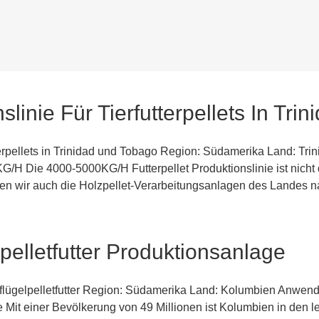
 Region: Südamerika Land: Bolivien Anwendung: Fischfutter Pell
14.197 Quadratkilometern Wasseroberfläche und 24.201 Quadratk
ieren hauptsächlich Süßwasserfische, darunter Grauforellen und S
inie Für Tierfutterpellets In Tri
erpellets in Trinidad und Tobago Region: Südamerika Land: Tr
KG/H Die 4000-5000KG/H Futterpellet Produktionslinie ist nicht 
ten wir auch die Holzpellet-Verarbeitungsanlagen des Landes 
elletfutter Produktionsanlage
lügelpelletfutter Region: Südamerika Land: Kolumbien Anwend
e Mit einer Bevölkerung von 49 Millionen ist Kolumbien in den le