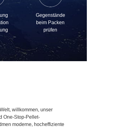
zung
Gegenstände
ation
beim Packen
lung
prüfen
 Welt, willkommen, unser
nd One-Stop-Pellet-
idmen moderne, hocheffiziente