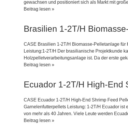
und
gewachsen und positioniert sich als Markt mit gro
Tobago
Kolumbien
Beitrag lesen »
3-
4T/H
Brasilien 1-2T/H Biomasse-
Geflügelpelletfutter
Produktionsanlage
CASE Brasilien 1-2T/H Biomasse-Pelletanlage für
Leistung:1-2T/H Der brasilianische Projektkunde k
Holzpelletverarbeitungsanlage ist. Da der erste gekau
Brasilien
Beitrag lesen »
1-
2T/H
Ecuador 1-2T/H High-End S
Biomasse-
Pelletanlage
für
CASE Ecuador 1-2T/H High-End Shrimp Feed Pellet
Holz
Garnelenfutterpellets Leistung: 1-2T/H Ecuador ist 
von mehr als 40 Jahren. Viele Leute werden Ecuado
Ecuador
Beitrag lesen »
1-