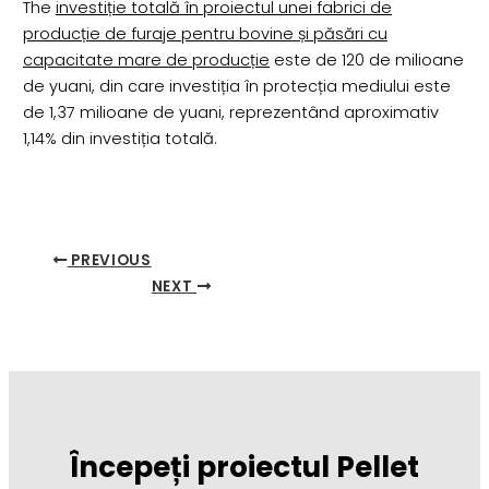
The
investiție totală în proiectul unei fabrici de
producție de furaje pentru bovine și păsări cu
capacitate mare de producție
este de 120 de milioane
de yuani, din care investiția în protecția mediului este
de 1,37 milioane de yuani, reprezentând aproximativ
1,14% din investiția totală.
PREVIOUS
NEXT
Începeți proiectul Pellet