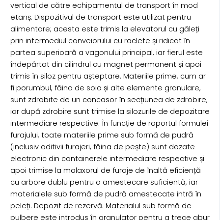
vertical de către echipamentul de transport în mod
etanș. Dispozitivul de transport este utilizat pentru
alimentare; acesta este trimis la elevatorul cu găleți
prin intermediul conveiorului cu raclete și ridicat în
partea superioară a vagonului principal, iar fierul este
îndepărtat din cilindrul cu magnet permanent și apoi
trimis în siloz pentru așteptare. Materiile prime, cum ar
fi porumbul, făina de soia și alte elemente granulare,
sunt zdrobite de un concasor în secțiunea de zdrobire,
iar după zdrobire sunt trimise la silozurile de depozitare
intermediare respective. În funcție de raportul formulei
furajului, toate materiile prime sub formă de pudră
(inclusiv aditivii furajeri, făina de pește) sunt dozate
electronic din containerele intermediare respective și
apoi trimise la malaxorul de furaje de înaltă eficiență
cu arbore dublu pentru o amestecare suficientă, iar
materialele sub formă de pudră amestecate intră în
peleți. Depozit de rezervă. Materialul sub formă de
pulbere este introdus în granulator pentru a trece abur