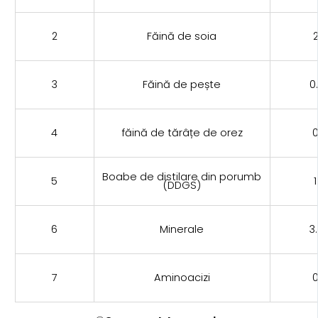
2
Făină de soia
2
3
Făină de pește
0
4
făină de tărâțe de orez
0
Boabe de distilare din porumb
5
1
(DDGS)
6
Minerale
3
7
Aminoacizi
0