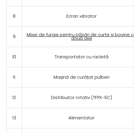
8
Ecran vibrator
Mixer de furaje pentru păsări de curte și bovine 
9
două axe
10
Transportator cu racletă
11
Mașină de curățat pulberi
12
Distribuitor rotativ (TFPX-6C)
13
Alimentator