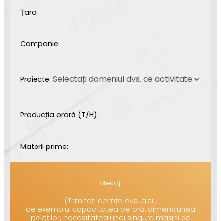
Țara:
Companie:
Proiecte:
Producția orară (T/H):
Materii prime:
Mesaj:
(Trimiteți cerința dvs. aici ,
de exemplu: capacitatea pe oră, dimensiunea
peleților, necesitatea unei singure mașini de