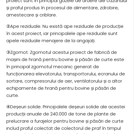
proiect sunt în principal gazele de ardere ale cazanului
și praful produs în procesul de alimentare, zdrobire,
amestecare și criblare.
②Ape reziduale: Nu există ape reziduale de producție
în acest proiect, iar principalele ape reziduale sunt
apele reziduale menajere de la angajați.
③Zgomot: Zgomotul acestui proiect de fabrică de
mașini de hrană pentru bovine și păsări de curte este
în principal zgomotul mecanic generat de
funcționarea elevatorului, transportorului, ecranului de
sortare, compresorului de aer, ventilatorului și a altor
echipamente de hrană pentru bovine și păsări de
curte.
④Deșeuri solide: Principalele deșeuri solide ale acestei
producții anuale de 240.000 de tone de plante de
prelucrare a furajelor pentru bovine și păsări de curte
includ praful colectat de colectorul de praf în timpul