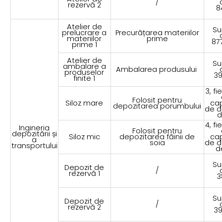
/
rezervă 2
8
Atelier de
Su
prelucrare a
Precurățarea materiilor
materiilor
prime
87
prime 1
Atelier de
Su
ambalare a
Ambalarea produsului
produselor
3
finite 1
3, fi
Folosit pentru
Siloz mare
ca
depozitarea porumbului
de d
d
4, fi
Ingineria
Folosit pentru
depozitării și
Siloz mic
depozitarea făinii de
ca
a
soia
de d
transportului
d
Su
Depozit de
/
rezervă 1
3
Su
Depozit de
/
rezervă 2
3