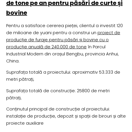
de tone pe an pentru păsări de curte și
bovine
Pentru a satisface cererea pieței, clientul a investit 120
de milioane de yuani pentru a construi un
proiect de
producție de furaje pentru păsări și bovine cu o
producție anuală de 240.000 de tone
în Parcul
Industrial Modern din orașul Bengbu, provincia Anhui,
China.
Suprafața totală a proiectului: aproximativ 53.333 de
metri pătrați,
Suprafața totală de construcție: 25800 de metri
pătrați,
Conținutul principal de construcție al proiectului:
instalație de producție, depozit și spații de birouri și alte
proiecte auxiliare