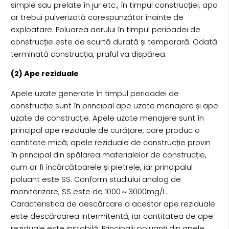
simple sau prelate în jur etc., în timpul construcției, apa
ar trebui pulverizată corespunzător înainte de
exploatare. Poluarea aerului în timpul perioadei de
construcție este de scurtă durată și temporară. Odată
terminată construcția, praful va dispărea.
(2) Ape reziduale
Apele uzate generate în timpul perioadei de
construcție sunt în principal ape uzate menajere și ape
uzate de construcție. Apele uzate menajere sunt în
principal ape reziduale de curățare, care produc o
cantitate mică; apele reziduale de construcție provin
în principal din spălarea materialelor de construcție,
cum ar fi încărcătoarele și pietrele, iar principalul
poluant este SS. Conform studiului analog de
monitorizare, SS este de 1000～3000mg/L.
Caracteristica de descărcare a acestor ape reziduale
este descărcarea intermitentă, iar cantitatea de ape
reziduale este instabilă. Principalii poluanți din apele