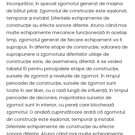
înconjurător, în special zgomotul generat de mașina
de bătut piloți. Zgomotul de construcție este eșalonat,
temporar și instabil. Diferitele echipamente de
construcție au efecte sonore diferite. Atunci când mai
multe echipamente mecanice funcționează în același
timp, zgomotul generat de fiecare echipament va fi
suprapus. În diferite etape de construcție, valoarea de
suprapunere a zgomotului diferitelor utilaje de
construcție este, de asemenea, diferită. A se vedea
tabelul 10 pentru principalele etape de construcție,
sursele de zgomot și nivelurile de zgomot. În timpul
perioadei de construcție, sursele de zgomot sunt
toate în aer liber, cu o rază lungă de influență; în timpul
perioadei de decorare, majoritatea surselor de
zgomot sunt în interior, cu pereți care blochează
zgomotul. O analiză cuprinzătoare arată că zgomotul
din construcții este eșalonat, temporar și instabil.
Diferitele echipamente de construcție au efecte
sonore diferite. Atunci când mai multe echipamente