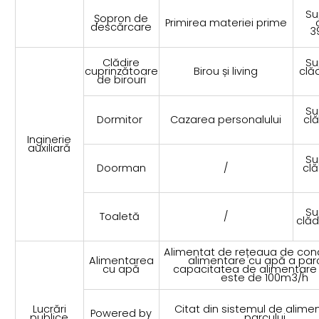
Su
Șopron de
Primirea materiei prime
descărcare
3
Clădire
Su
cuprinzătoare
Birou și living
clăd
de birouri
Su
Dormitor
Cazarea personalului
clă
Inginerie
auxiliară
Su
Doorman
/
clă
Su
Toaletă
/
clăd
Alimentat de rețeaua de co
Alimentarea
alimentare cu apă a parc
cu apă
capacitatea de alimentare
este de 100m3/h
Lucrări
Citat din sistemul de alime
Powered by
publice
parcului