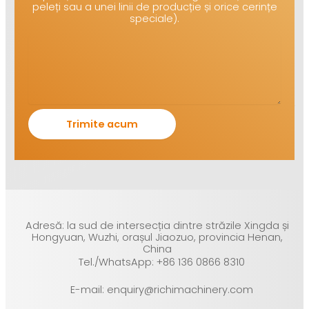
peleți sau a unei linii de producție și orice cerințe
speciale).
Adresă: la sud de intersecția dintre străzile Xingda și
Hongyuan, Wuzhi, orașul Jiaozuo, provincia Henan,
China
Tel./WhatsApp: +86 136 0866 8310
E-mail: enquiry@richimachinery.com