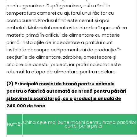
pentru granulare. După granulare, este răcit la
temperatura camerei cu ajutorul unui răcitor cu
contracurent. Produsul finit este cernut și apoi
ambalat. Materialul cernut este introdus împreună cu
materia primă în orificiul de alimentare cu materie
primă. Instalațiile de îndepărtare a prafului sunt
instalate deasupra echipamentului de producție în
secțiunile de alimentare, zdrobire, amestecare și
criblare ale acestui proiect, iar praful colectat este
returnat la etapa de alimentare pentru reciclare.
(2) Principală
mașini de hrană pentru animale
pentru o fabrică automată de hrană pentru păsări
și bovine la scară largă, cu o producție anuală de
240.000 de tone
China cele mai bune mașini pentru hrana păsărilor
Număr
curte, pui și pisici