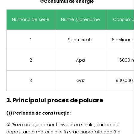
②
Consumul de energie
Numărul de serie
Nume și prenume
Consumul
1
Electricitate
8 milioan
2
Apă
16000 
3
Gaz
900,000
3. Principalul proces de poluare
(1) Perioada de construcție:
① Gaze de eșapament: nivelarea solului, curtea de
depozitare a materialelor în vrac, suprafața goală a