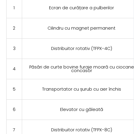
1
Ecran de curățare a pulberilor
2
Cilindru cu magnet permanent
3
Distribuitor rotativ (TFPX-4C)
Păsări de curte bovine furaje moară cu ciocane
4
concasor
5
Transportator cu șurub cu aer închis
6
Elevator cu găleată
7
Distribuitor rotativ (TFPX-8C)