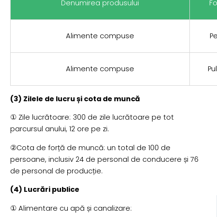
Denumirea produsului
F
Alimente compuse
P
Alimente compuse
Pu
(3) Zilele de lucru și cota de muncă
① Zile lucrătoare: 300 de zile lucrătoare pe tot
parcursul anului, 12 ore pe zi.
②Cota de forță de muncă: un total de 100 de
persoane, inclusiv 24 de personal de conducere și 76
de personal de producție.
(4) Lucrări publice
① Alimentare cu apă și canalizare: