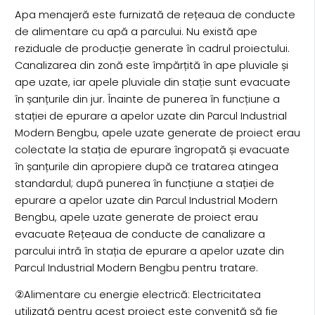
Apa menajeră este furnizată de rețeaua de conducte
de alimentare cu apă a parcului. Nu există ape
reziduale de producție generate în cadrul proiectului.
Canalizarea din zonă este împărțită în ape pluviale și
ape uzate, iar apele pluviale din stație sunt evacuate
în șanțurile din jur. Înainte de punerea în funcțiune a
stației de epurare a apelor uzate din Parcul Industrial
Modern Bengbu, apele uzate generate de proiect erau
colectate la stația de epurare îngropată și evacuate
în șanțurile din apropiere după ce tratarea atingea
standardul; după punerea în funcțiune a stației de
epurare a apelor uzate din Parcul Industrial Modern
Bengbu, apele uzate generate de proiect erau
evacuate Rețeaua de conducte de canalizare a
parcului intră în stația de epurare a apelor uzate din
Parcul Industrial Modern Bengbu pentru tratare.
②Alimentare cu energie electrică: Electricitatea
utilizată pentru acest proiect este convenită să fie