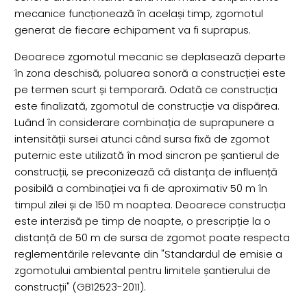
mecanice funcționează în același timp, zgomotul
generat de fiecare echipament va fi suprapus.
Deoarece zgomotul mecanic se deplasează departe
în zona deschisă, poluarea sonoră a construcției este
pe termen scurt și temporară. Odată ce construcția
este finalizată, zgomotul de construcție va dispărea.
Luând în considerare combinația de suprapunere a
intensității sursei atunci când sursa fixă de zgomot
puternic este utilizată în mod sincron pe șantierul de
construcții, se preconizează că distanța de influență
posibilă a combinației va fi de aproximativ 50 m în
timpul zilei și de 150 m noaptea. Deoarece construcția
este interzisă pe timp de noapte, o prescripție la o
distanță de 50 m de sursa de zgomot poate respecta
reglementările relevante din "Standardul de emisie a
zgomotului ambiental pentru limitele șantierului de
construcții" (GB12523-2011).