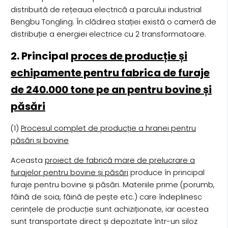
distribuită de rețeaua electrică a parcului industrial
Bengbu Tongling. În clădirea stației există o cameră de
distribuție a energiei electrice cu 2 transformatoare.
2. Principal
proces de producție și
echipamente pentru fabrica de furaje
de 240.000 tone pe an pentru bovine și
păsări
(1)
Procesul complet de producție a hranei pentru
păsări și bovine
Aceasta
proiect de fabrică mare de prelucrare a
furajelor pentru bovine și păsări
produce în principal
furaje pentru bovine și păsări. Materiile prime (porumb,
făină de soia, făină de pește etc.) care îndeplinesc
cerințele de producție sunt achiziționate, iar acestea
sunt transportate direct și depozitate într-un siloz