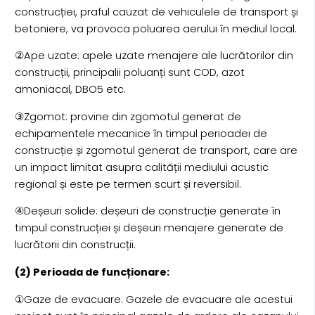
construcției, praful cauzat de vehiculele de transport și
betoniere, va provoca poluarea aerului în mediul local.
②Ape uzate: apele uzate menajere ale lucrătorilor din
construcții, principalii poluanți sunt COD, azot
amoniacal, DBO5 etc.
③Zgomot: provine din zgomotul generat de
echipamentele mecanice în timpul perioadei de
construcție și zgomotul generat de transport, care are
un impact limitat asupra calității mediului acustic
regional și este pe termen scurt și reversibil.
④Deșeuri solide: deșeuri de construcție generate în
timpul construcției și deșeuri menajere generate de
lucrătorii din construcții.
(2) Perioada de funcționare:
①Gaze de evacuare: Gazele de evacuare ale acestui