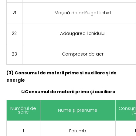
21
Mașină de adăugat lichid
22
Adăugarea lichidului
23
Compresor de aer
(3) Consumul de materii prime și auxiliare și de
energie
①
Consumul de materii prime și auxiliare
Numărul de
Consum
Nume și prenume
serie
(t
1
Porumb