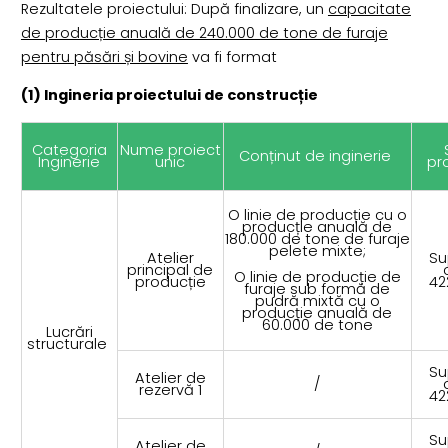
Rezultatele proiectului: După finalizare, un
capacitate
de producție anuală de 240.000 de tone de furaje
pentru păsări și bovine
va fi format
(1) Ingineria proiectului de construcție
Categoria
Nume proiect
Conținut de inginerie
Inginerie
unic
pr
O linie de producție cu o
producție anuală de
180.000 de tone de furaje
pelete mixte;
Atelier
Su
principal de
O linie de producție de
producție
42
furaje sub formă de
pudră mixtă cu o
producție anuală de
60.000 de tone
Lucrări
structurale
Su
Atelier de
/
rezervă 1
42
Su
Atelier de