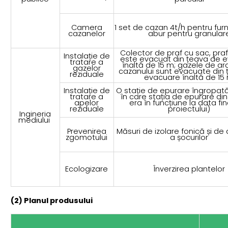
Camera
1 set de cazan 4t/h pentru fur
cazanelor
abur pentru granular
Colector de praf cu sac, praf
Instalație de
este evacuat din țeava de 
tratare a
înaltă de 15 m; gazele de ar
gazelor
cazanului sunt evacuate din
reziduale
evacuare înaltă de 15
Instalație de
O stație de epurare îngropată
tratare a
în care stația de epurare di
apelor
era în funcțiune la data fina
reziduale
proiectului)
Ingineria
mediului
Prevenirea
Măsuri de izolare fonică și de
zgomotului
a șocurilor
Ecologizare
Înverzirea plantelor
(2) Planul produsului