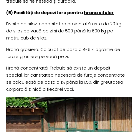
trebuie să fie netedă și durabilă.
(5) Facilități de depozitare pentru
hrana vitelor
Pivnița de siloz: capacitatea proiectată este de 20 kg
de siloz pe vacă pe zi și de 500 până la 600 kg pe
metru cub de siloz.
Hrană grosieră: Calculat pe baza a 4-6 kilograme de
furaje grosiere pe vacă pe zi.
Hrană concentrată: Trebuie să existe un depozit
special, iar cantitatea necesară de furaje concentrate
se calculează pe baza a 1% până la 1,5% din greutatea
corporală zilnică a fiecărei vaci.