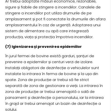
Ar trebui adoptate măsuri economice, rezonabile,
sigure și fiabile de stingere a incendiilor. Canalele de
stingere a incendiilor pot utiliza drumurile de pe
amplasament și pot fi conectate la drumurile din afara
amplasamentului în caz de urgență. Adoptarea unui
sistem de alimentare cu apă care integrează
producția, viața și protecția împotriva incendiilor.
(7) Igienizarea și prevenirea epidemiilor
În jurul fermei de bovine există garduri, șanțuri de
prevenire a epidemiilor și centuri verzi de izolare.
Instalații obligatorii de dezinfecție a vehiculelor sunt
instalate la intrarea în ferma de bovine și la ușa din
spate. Zona de producție ar trebui să fie strict
separată de zona de gestionare a vieții. La intrarea în
zona de producție ar trebui amenajată o sală de
pansament și dezinfecție a personalului, iar la intrarea
în grajd ar trebui amenajat un bazin de dezinfecție a
solului.