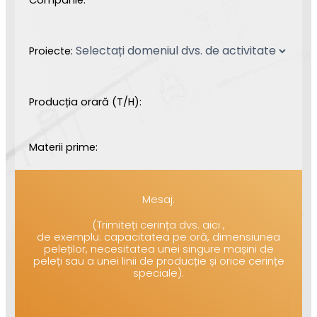
Proiecte:
Producția orară (T/H):
Materii prime:
Mesaj:
(Trimiteți cerința dvs. aici ,
de exemplu: capacitatea pe oră, dimensiunea
peleților, necesitatea unei singure mașini de
peleți sau a unei linii de producție și orice cerințe
speciale).