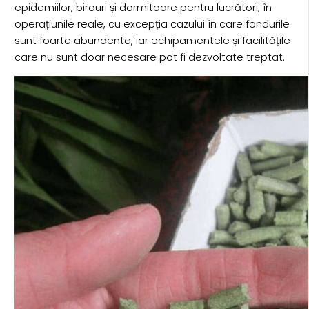
epidemiilor, birouri și dormitoare pentru lucrători; în
operațiunile reale, cu excepția cazului în care fondurile
sunt foarte abundente, iar echipamentele și facilitățile
care nu sunt doar necesare pot fi dezvoltate treptat.