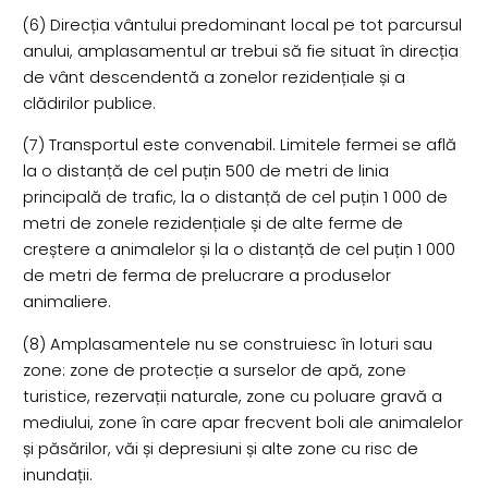
(6) Direcția vântului predominant local pe tot parcursul
anului, amplasamentul ar trebui să fie situat în direcția
de vânt descendentă a zonelor rezidențiale și a
clădirilor publice.
(7) Transportul este convenabil. Limitele fermei se află
la o distanță de cel puțin 500 de metri de linia
principală de trafic, la o distanță de cel puțin 1 000 de
metri de zonele rezidențiale și de alte ferme de
creștere a animalelor și la o distanță de cel puțin 1 000
de metri de ferma de prelucrare a produselor
animaliere.
(8) Amplasamentele nu se construiesc în loturi sau
zone: zone de protecție a surselor de apă, zone
turistice, rezervații naturale, zone cu poluare gravă a
mediului, zone în care apar frecvent boli ale animalelor
și păsărilor, văi și depresiuni și alte zone cu risc de
inundații.