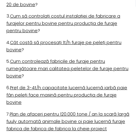
20 de bovine
?
3.
Cum să controlați costul instalației de fabricare a
furajelor pentru bovine pentru producția de furaje
pentru bovine
?
4.
Cât costă să procesați 1t/h furaje pe peleți pentru
bovine
?
5.
Cum controlează fabricile de furaje pentru
rumegătoare mari calitatea peletelor de furaje pentru
bovine
?
6.
Preț de 3-4t/h capacitate lucernă lucernă iarbă paie
fân peleți face mașină pentru producția de furaje
bovine
7.
Plan de afaceri pentru 120.000 tone / an la scară largă
fuuly automată animale bovine oi paie lucernă furaje
fabrica de fabrica de fabrica la cheie proiect