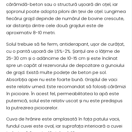
cărămidă-beton sau o structură ușoară din oțel, iar
șopronul poate adopta piloni din țevi de oțel. Lungimea
fiecărui grajd depinde de numărul de bovine crescute,
iar distanța dintre cele două grajduri este de
aproximativ 8-10 metri.
Solul trebuie să fie ferm, antiderapant, ușor de curățat,
cu o pantă ușoară de 1,5%-2%. Șanțul are o lățime de
25-30 cm și o adâncime de 10-15 cm și este înclinat
spre un capăt al rezervorului de depozitare a gunoiului
de grajd. Există multe podețe de beton pe sol.
Absorbția apei nu este foarte bună. Grajdul de vaci
este relativ umed. Este recomandat să folosiți cărămizi
în picioare. În acest fel, permeabilitatea la apă este
puternică, solul este relativ uscat și nu este predispus
la putrezirea picioarelor.
Cuva de hrănire este amplasată în fața patului vacii,
fundul cuvei este oval, iar suprafața interioară a cuvei