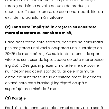
Clădirea este compactă. În timp ce economisește
teren și satisface nevoile actuale de producție,
aceasta ia în considerare, de asemenea, posibilitatea
extinderii și transformării viitoare.
(2) Zona este împărțită în creștere cu densitate
mare și creștere cu densitate mică,
Dacă densitatea este scăzută, aceasta se calculează
prin creșterea unei vaci și ocuparea unei suprafețe de
20-25 de metri pătrați. Cu suficiente terenuri de sport,
vitele nu sunt ușor de luptat, ceea ce este mai propice
îngrășării. Desigur, în prezent, multe ferme de bovine
nu îndeplinesc acest standard, iar cele mai multe
dintre ele sunt crescute în densitate mare. În general,
o vacă care este hrănită și îngrășată ocupă o
suprafață mai mică de 2 metri.
(3) Partiție
Facilitățile de construcție ale fermei de bovine la scară