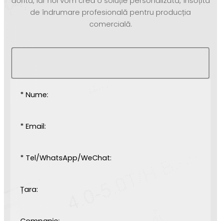
dorită, iar noi vom crea o soluție personalizată, însoțită
de îndrumare profesională pentru producția
comercială.
* Nume:
* Email:
* Tel/WhatsApp/WeChat:
Țara:
Companie: