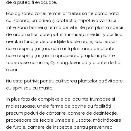
de a putea fi evacuate.
Ecologizarea zonei fermei ar trebui să fie combinată
cu izolarea, umbrirea și protecția împotriva vântului
între zona fermei și ferma de vite. Se pot planta specii
de arbori și flori care pot înfrumuseța mediul și purifica
aerul, în funcție de condițiile locale reale, sau ierburi
care resping țânțarii, cum ar fi plantarea de plante
care resping țânțarii în apropierea grajdului, plante
tuberoase comune, Qilixiang, lavandă și plante de tip
ulcior.
Nu este potrivit pentru cultivarea plantelor otrăvitoare,
cu spini sau cu muște.
În plus față de complexele de locuințe frumoase și
maiestuoase, unele ferme de bovine au facilități
precum poduri de cântărire, camere de dezinfecție,
procesoare de fecale umede și uscate, măcinătoare
de furaje, camere de inspecție pentru prevenirea