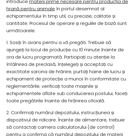
introduce
materii prime necesare pentru producția de
hrană pentru animale
în portul desemnat al
echipamentului în timp util, cu precizie, calitate și
cantitate. Procesul de operare și regulile de bază sunt
următoarele:
1. Sosiți în avans pentru a vă pregăti. Trebuie să
ajungeți la locul de producție cu 10 minute înainte de
ora de lucru programată. Participați cu atenție la
întâlnirea de preclasă, înțelegeți și acceptați cu
exactitate sarcina de hrănire; purtați haine de lucru și
echipament de protecție a muncii în conformitate cu
reglementările; verificați toate mașinile și
echipamentele aflate sub conducerea postului; faceți
toate pregătirile înainte de hrănirea oficială.
2. Confirmați numărul depozitului, instrucțiunea și
dispozitivul de ridicare. Înainte de alimentare, trebuie
să contactați camera calculatorului (de control)
pentru a confirma că numărul depozitului de materii