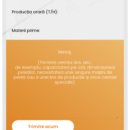
Producția orară (T/H):
Materii prime:
Mesaj:
(Trimiteți cerința dvs. aici ,
de exemplu: capacitatea pe oră, dimensiunea
peleților, necesitatea unei singure mașini de
peleți sau a unei linii de producție și orice cerințe
speciale).