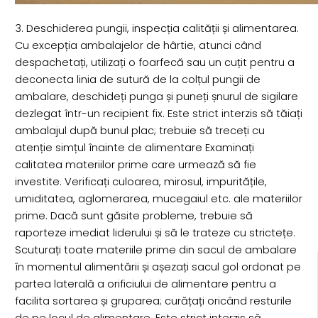
3. Deschiderea pungii, inspecția calității și alimentarea.
Cu excepția ambalajelor de hârtie, atunci când
despachetați, utilizați o foarfecă sau un cuțit pentru a
deconecta linia de sutură de la colțul pungii de
ambalare, deschideți punga și puneți șnurul de sigilare
dezlegat într-un recipient fix. Este strict interzis să tăiați
ambalajul după bunul plac; trebuie să treceți cu
atenție simțul înainte de alimentare Examinați
calitatea materiilor prime care urmează să fie
investite. Verificați culoarea, mirosul, impuritățile,
umiditatea, aglomerarea, mucegaiul etc. ale materiilor
prime. Dacă sunt găsite probleme, trebuie să
raporteze imediat liderului și să le trateze cu strictețe.
Scuturați toate materiile prime din sacul de ambalare
în momentul alimentării și așezați sacul gol ordonat pe
partea laterală a orificiului de alimentare pentru a
facilita sortarea și gruparea; curățați oricând resturile
de pe locul de alimentare. Este strict interzis să