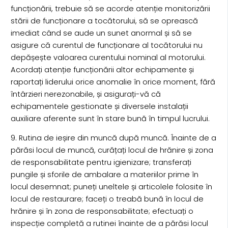
funcționării, trebuie să se acorde atenție monitorizării
stării de funcționare a tocătorului, să se oprească
imediat când se aude un sunet anormal și să se
asigure că curentul de funcționare al tocătorului nu
depășește valoarea curentului nominal al motorului.
Acordați atenție funcționării altor echipamente și
raportați liderului orice anomalie în orice moment, fără
întârzieri nerezonabile, și asigurați-vă că
echipamentele gestionate și diversele instalații
auxiliare aferente sunt în stare bună în timpul lucrului.
9. Rutina de ieșire din muncă după muncă. Înainte de a
părăsi locul de muncă, curățați locul de hrănire și zona
de responsabilitate pentru igienizare; transferați
pungile și sforile de ambalare a materiilor prime în
locul desemnat; puneți uneltele și articolele folosite în
locul de restaurare; faceți o treabă bună în locul de
hrănire și în zona de responsabilitate; efectuați o
inspecție completă a rutinei înainte de a părăsi locul