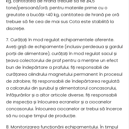
kg, cantitatea de hrană trebuie să fie ≥4,5
tone/persoană/oră; pentru materiile prime cu o
greutate a bucății <40 kg, cantitatea de hrană pe oră
trebuie să fie cea de mai sus Cota este stabilită la
discreție.
7. Curățați în mod regulat echipamentele aferente.
Aveți grijă de echipamente (inclusiv perdeaua și gardul
porții de alimentare); curățați în mod regulat sacul și
țeava colectorului de praf pentru a menține un efect
bun de îndepărtare a prafului; fiți responsabili de
curățarea cilindrului magnetului permanent în procesul
de zdrobire; fiți responsabili de îndepărtarea regulată
a calcarului din șurubul și alimentatorul concasorului,
înfășurărilor și a altor articole diverse; fiți responsabili
de inspecția și înlocuirea ecranelor și a ciocanelor
concasorului. Înlocuirea ciocanelor ar trebui să încerce
să nu ocupe timpul de producție.
8. Monitorizarea funcționării echipamentului. În timpul