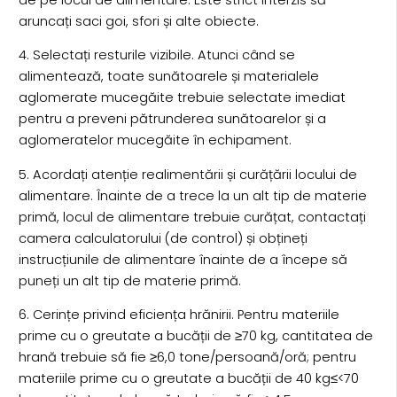
aruncați saci goi, sfori și alte obiecte.
4. Selectați resturile vizibile. Atunci când se
alimentează, toate sunătoarele și materialele
aglomerate mucegăite trebuie selectate imediat
pentru a preveni pătrunderea sunătoarelor și a
aglomeratelor mucegăite în echipament.
5. Acordați atenție realimentării și curățării locului de
alimentare. Înainte de a trece la un alt tip de materie
primă, locul de alimentare trebuie curățat, contactați
camera calculatorului (de control) și obțineți
instrucțiunile de alimentare înainte de a începe să
puneți un alt tip de materie primă.
6. Cerințe privind eficiența hrănirii. Pentru materiile
prime cu o greutate a bucății de ≥70 kg, cantitatea de
hrană trebuie să fie ≥6,0 tone/persoană/oră; pentru
materiile prime cu o greutate a bucății de 40 kg≤<70