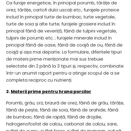
Ca furaje energetice, în principal porumb, tărâțe de
orez, tărâțe, cartofi dulci uscați etc.; furajele proteice
includ în principal turte de bumbac, turte vegetale,
turte de soia și alte turte; furajele grosiere includ în
principal făină de veveriță, făină de tulpini vegetale,
tulpini de porumb etc. ; furajele minerale includ în
principal făină de oase, făină de coajă de ou, făină de
coajă și așa mai departe. La formulare, diferitele tipuri
de materii prime menționate mai sus trebuie
selectate din 2 până la 3 tipuri și, respectiv, combinate
într-un anumit raport pentru a atinge scopul de a se
completa reciproc cu nutrienți.
2.
Materii prime pentru hrana porcilor
Porumb, grâu, orz, brizură de orez, făină de grâu, tărâțe,
făină de pește, făină de soia, făină de arahide, făină
de bumbac, făină de rapiță, făină de drojdie,
hidrogenofosfat de calciu, carbonat de calciu, sare,
sulfat de cupru, sulfat feros, sulfat de mangan, iodură