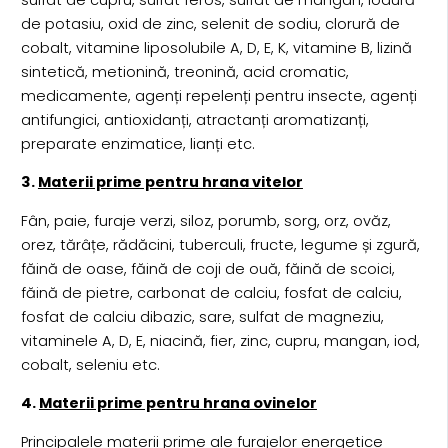
de potasiu, oxid de zinc, selenit de sodiu, clorură de
cobalt, vitamine liposolubile A, D, E, K, vitamine B, lizină
sintetică, metionină, treonină, acid cromatic,
medicamente, agenți repelenți pentru insecte, agenți
antifungici, antioxidanți, atractanți aromatizanți,
preparate enzimatice, lianți etc.
3.
Materii prime pentru hrana vitelor
Fân, paie, furaje verzi, siloz, porumb, sorg, orz, ovăz,
orez, tărâțe, rădăcini, tuberculi, fructe, legume și zgură,
făină de oase, făină de coji de ouă, făină de scoici,
făină de pietre, carbonat de calciu, fosfat de calciu,
fosfat de calciu dibazic, sare, sulfat de magneziu,
vitaminele A, D, E, niacină, fier, zinc, cupru, mangan, iod,
cobalt, seleniu etc.
4.
Materii prime pentru hrana ovinelor
Principalele materii prime ale furajelor energetice