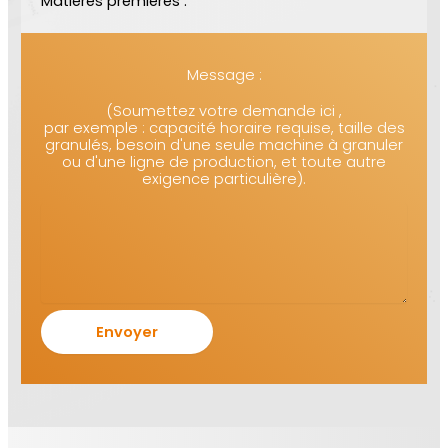
Matières premières :
Message :
(Soumettez votre demande ici ,
par exemple : capacité horaire requise, taille des
granulés, besoin d'une seule machine à granuler
ou d'une ligne de production, et toute autre
exigence particulière).