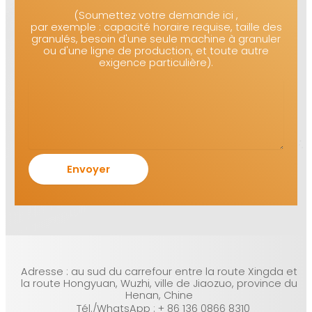
(Soumettez votre demande ici ,
par exemple : capacité horaire requise, taille des
granulés, besoin d'une seule machine à granuler
ou d'une ligne de production, et toute autre
exigence particulière).
Adresse : au sud du carrefour entre la route Xingda et
la route Hongyuan, Wuzhi, ville de Jiaozuo, province du
Henan, Chine
Tél./WhatsApp : + 86 136 0866 8310