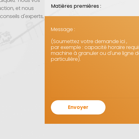
Indiquez-nous vos
Matières premières :
ction, et nous
onseils d'experts,
Message :
(Soumettez votre demande ici ,
par exemple : capacité horaire requis
machine à granuler ou d'une ligne d
particulière).