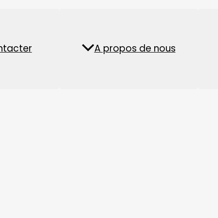
a formule, nous avons résumé un ensemble d'outils de ha
ment pour atteindre la fonction globale de lutte contre
Usine de boulet
Usine de pellets de
ntacter
lités
A propos de nous
FAQ
d'aliments pour
biomasse
aquatiques