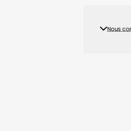
Pièces détachées et accessoires
Sur la base de nombreuses années de pratique de l
aquatique de haute qualité
des programmes d'ajuste
Usine d'aliments pour
l'aliment.
Nous co
Actua
animaux