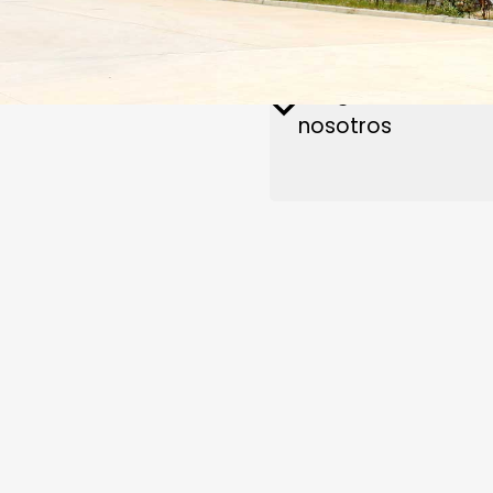
Recambios y accesorios
Póngase en conta
Pla
Planta de piensos
Noticias
nosotros
bi
S
Trituradora de madera
Secadora 
Sistema de envasado