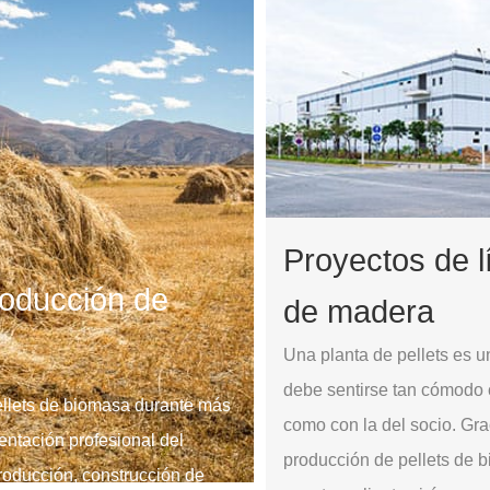
Proyectos de l
roducción de
de madera
Una planta de pellets es u
debe sentirse tan cómodo 
ellets de biomasa durante más
como con la del socio. Grac
ntación profesional del
producción de pellets de b
roducción, construcción de