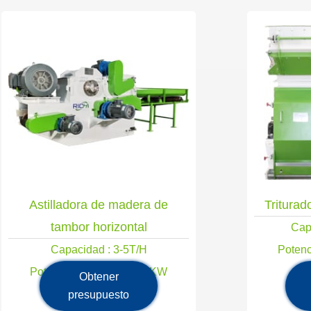
Astilladora de madera de
Tritura
tambor horizontal
Cap
Capacidad : 3-5T/H
Potenc
Potencia principal : 4-45KW
Obtener
presupuesto