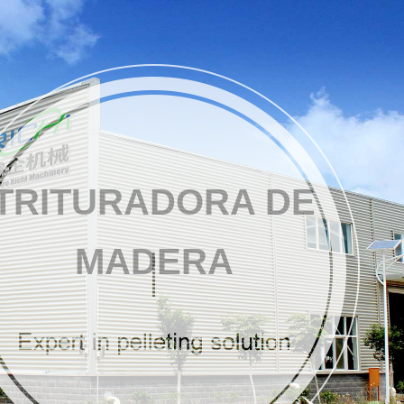
rimas
a
TRITURADORA DE
Otras líneas de producción
MADERA
abados
antes orgánicos