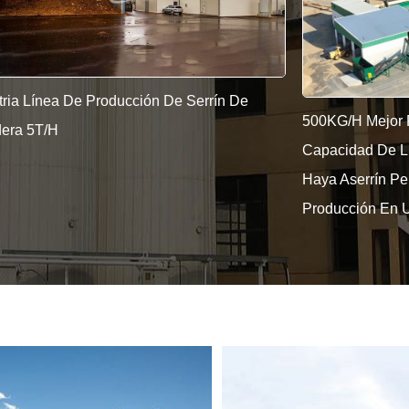
KG/H Mejor Precio Certificado CE Pequeña
Alemania CE Au
acidad De Llave En Mano De Madera De
Por Hora Mejor 
a Aserrín Pellet Proyecto De Línea De
Madera Proyecto
ducción En Ucrania