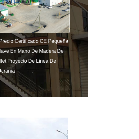
tomático Completo 2-2.5 Ton
Solución Biomasa Aserrín De
 De Planta De Peletización