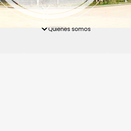
cto con
nta de pellets de
Planta de pellets pa
Preguntas frecuentes
Quiénes somos
omasa
piensos acuáticos
ERIE DE PRODUCTOS
de madera
Fábrica de pellets de madera
Sistema transpor