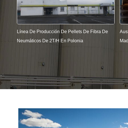
 De
Austria Línea De Producción De Serrín De
500
Madera 5T/H
Cap
Hay
Pro