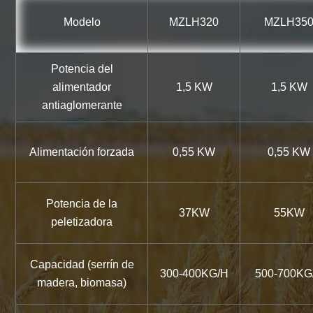
Modelo
MZLH320
MZLH35
Potencia del
alimentador
1,5 KW
1,5 KW
antiaglomerante
Alimentación forzada
0,55 KW
0,55 KW
Potencia de la
37KW
55KW
peletizadora
Capacidad (serrín de
300-400KG/H
500-700KG
madera, biomasa)