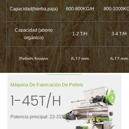
Capacidad(hierba,paja)
600-800KG/H
800-1000K
Capacidad (abono
1-2 T/H
3-4 T/H
orgánico)
Pellets finales
6-12 mm
6-12 mm
Peso (KG)
2500
3500
Máquina De Fabricación De Pellets
1-45T/H
Dimensiones (mm)
2200*900*1300
2500*1100*1
Potencia principal: 22-315KW