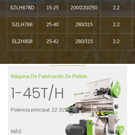
SZLH678D
15-25
200/220/250
2.2
SZLH768
25-40
280/315
2.2
SLZH858
25-42
280/315
2.2
Máquina De Fabricación De Pellets
1-45T/H
Potencia principal: 22-315KW
MÁS