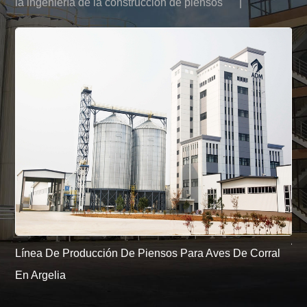
la ingeniería de la construcción de piensos
|
Pr
Av
Línea De Producción De Piensos Para Aves De Corral
Esc
En Argelia