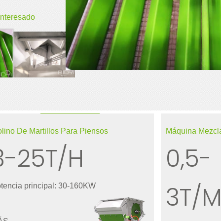
interesado
lino De Martillos Para Piensos
Máquina Mezcl
3-25T/H
0,5-
3T/M
tencia principal: 30-160KW