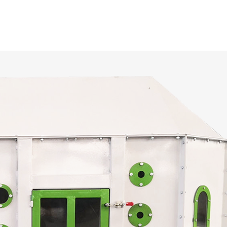
rimas
a
Otras líneas de producción
abados
antes orgánicos