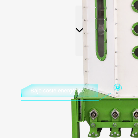
Recambios y accesorios
Póngase en conta
Pla
Planta de piensos
Noticias
nosotros
bi
Bajo coste energético