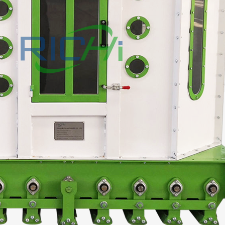
cto con
nta de pellets de
Planta de pellets pa
Preguntas frecuentes
Quiénes somos
omasa
piensos acuáticos