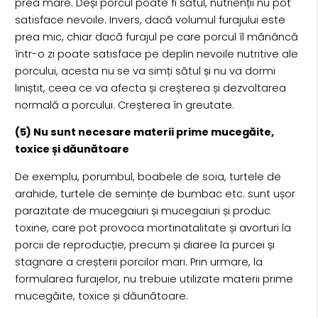
prea mare. Deși porcul poate fi sătul, nutrienții nu pot
satisface nevoile. Invers, dacă volumul furajului este
prea mic, chiar dacă furajul pe care porcul îl mănâncă
într-o zi poate satisface pe deplin nevoile nutritive ale
porcului, acesta nu se va simți sătul și nu va dormi
liniștit, ceea ce va afecta și creșterea și dezvoltarea
normală a porcului. Creșterea în greutate.
(5) Nu sunt necesare materii prime mucegăite,
toxice și dăunătoare
De exemplu, porumbul, boabele de soia, turtele de
arahide, turtele de semințe de bumbac etc. sunt ușor
parazitate de mucegaiuri și mucegaiuri și produc
toxine, care pot provoca mortinatalitate și avorturi la
porcii de reproducție, precum și diaree la purcei și
stagnare a creșterii porcilor mari. Prin urmare, la
formularea furajelor, nu trebuie utilizate materii prime
mucegăite, toxice și dăunătoare.