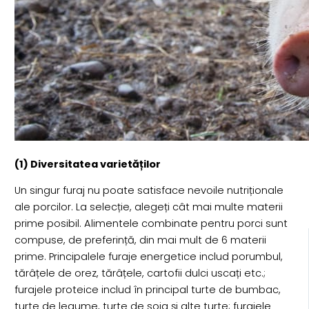
(1) Diversitatea varietăților
Un singur furaj nu poate satisface nevoile nutriționale
ale porcilor. La selecție, alegeți cât mai multe materii
prime posibil. Alimentele combinate pentru porci sunt
compuse, de preferință, din mai mult de 6 materii
prime. Principalele furaje energetice includ porumbul,
tărâțele de orez, tărâțele, cartofii dulci uscați etc.;
furajele proteice includ în principal turte de bumbac,
turte de legume, turte de soia și alte turte; furajele