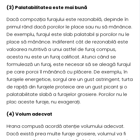
(3) Palatabilitatea este mai bună
Dacă compoziția furajului este rezonabilă, depinde în
primul rând dacă porcilor le place sau nu să mănânce.
De exemplu, furajul este slab palatabil și porcilor nu le
place să mănânce. Indiferent cât de rezonabilă este
valoarea nutritivă a unui astfel de furaj compus,
acesta nu este un furaj calificat. Atunci când se
formulează un furaj, este necesar să se aleagă furajul
pe care porcii îl mănâncă cu plăcere. De exemplu, în
furajele energetice, sorgul are un gust astringent; turta
de rapiță din furajele proteice are un gust picant și o
palatabilitate slabă a furajelor grosiere. Porcilor nu le
plac aceste furaje, nu exagerați.
(4) Volum adecvat
Hrana compusă acordă atenție volumului adecvat.
Dacă există prea multe furaje grosiere, volumul va fi