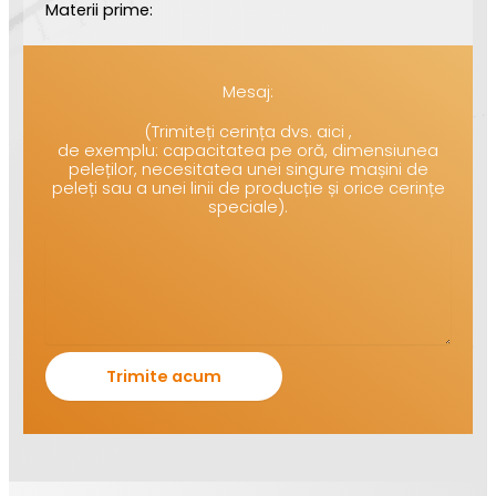
Materii prime:
Mesaj:
(Trimiteți cerința dvs. aici ,
de exemplu: capacitatea pe oră, dimensiunea
peleților, necesitatea unei singure mașini de
peleți sau a unei linii de producție și orice cerințe
speciale).