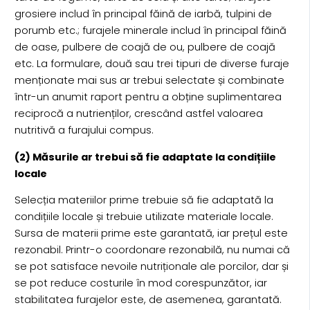
grosiere includ în principal făină de iarbă, tulpini de
porumb etc.; furajele minerale includ în principal făină
de oase, pulbere de coajă de ou, pulbere de coajă
etc. La formulare, două sau trei tipuri de diverse furaje
menționate mai sus ar trebui selectate și combinate
într-un anumit raport pentru a obține suplimentarea
reciprocă a nutrienților, crescând astfel valoarea
nutritivă a furajului compus.
(2) Măsurile ar trebui să fie adaptate la condițiile
locale
Selecția materiilor prime trebuie să fie adaptată la
condițiile locale și trebuie utilizate materiale locale.
Sursa de materii prime este garantată, iar prețul este
rezonabil. Printr-o coordonare rezonabilă, nu numai că
se pot satisface nevoile nutriționale ale porcilor, dar și
se pot reduce costurile în mod corespunzător, iar
stabilitatea furajelor este, de asemenea, garantată.