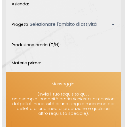
Azienda:
Progetti:
Produzione oraria (T/H):
Materie prime:
Messaggio:
(Invia il tuo requisito qui, ,
ad esempio: capacità oraria richiesta, dimensioni
del pellet, necessità di una singola macchina per
pellet o di una linea di produzione e qualsiasi
altro requisito speciale).