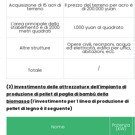
Acquisizione di 15 acri di
Il prezzo del terreno per acro è
terreno
di 200.000 yuan
L'area principale dello
stabilimento è di 2000
1.000 yuan al quadrato
metri quadrati
Opere civili, recinzioni, acqua
Altre strutture
ed elettricità, edifici per uffici,
abitazioni, ecc.
/
Totale
(2)
Investimento delle attrezzature dell'impianto di
produzione di pellet di paglia di bambù della
biomassa
(l'investimento per 1 linea di produzione di
pellet di legno è il seguente)
Potenza
Nome
(KW)