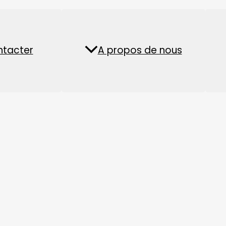
Usine de boulet
Usine de pellets de
ntacter
lités
A propos de nous
FAQ
d'aliments pour
biomasse
aquatiques
 croissance et de développement.