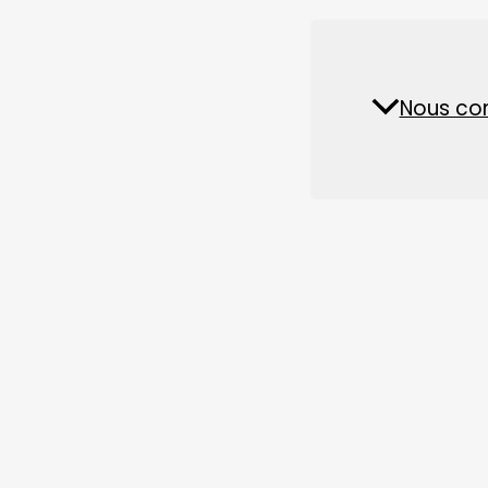
Pièces détachées et accessoires
Usine d'aliments pour
Nous co
Actua
animaux
1. Le gilt de la période de réserve est en phase de