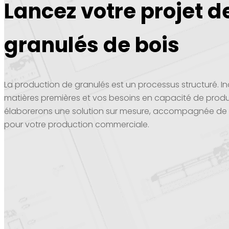
Lancez votre projet d
granulés de bois
La production de granulés est un processus structuré. 
matières premières et vos besoins en capacité de produ
élaborerons une solution sur mesure, accompagnée de c
pour votre production commerciale.