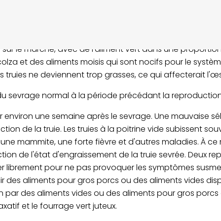
ntielle au développement du corps et de l'appareil reproduc
 de 6 mois, les aliments pour gros porcs (aliments extrudé
tion de 1:1, ce qui permet aux truies de manger librement
ur le marché, avec de l'aliment vert dans une proportion de 
colza et des aliments moisis qui sont nocifs pour le syst
 truies ne deviennent trop grasses, ce qui affecterait l'œst
 du sevrage normal à la période précédant la reproduction
r environ une semaine après le sevrage. Une mauvaise sé
ion de la truie. Les truies à la poitrine vide subissent sou
une mammite, une forte fièvre et d'autres maladies. À ce 
tion de l'état d'engraissement de la truie sevrée. Deux re
er librement pour ne pas provoquer les symptômes susmen
ir des aliments pour gros porcs ou des aliments vides dis
par des aliments vides ou des aliments pour gros porcs da
tif et le fourrage vert juteux.