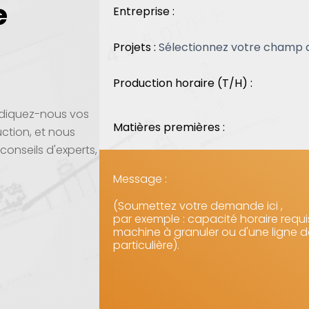
e
Entreprise :
Projets :
Production horaire (T/H) :
Indiquez-nous vos
Matières premières :
ction, et nous
onseils d'experts,
Message :
(Soumettez votre demande ici ,
par exemple : capacité horaire requis
machine à granuler ou d'une ligne d
particulière).