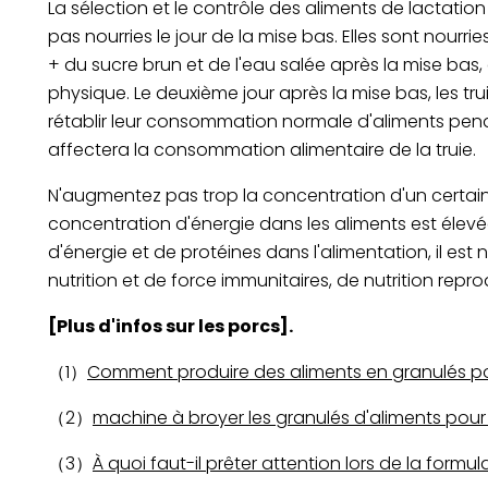
La sélection et le contrôle des aliments de lactatio
pas nourries le jour de la mise bas. Elles sont nour
+ du sucre brun et de l'eau salée après la mise bas, 
physique. Le deuxième jour après la mise bas, les tru
rétablir leur consommation normale d'aliments pendan
affectera la consommation alimentaire de la truie.
N'augmentez pas trop la concentration d'un certain 
concentration d'énergie dans les aliments est élev
d'énergie et de protéines dans l'alimentation, il es
nutrition et de force immunitaires, de nutrition reprod
[Plus d'infos sur les porcs].
（1）
Comment produire des aliments en granulés p
（2）
machine à broyer les granulés d'aliments pour
（3）
À quoi faut-il prêter attention lors de la formu