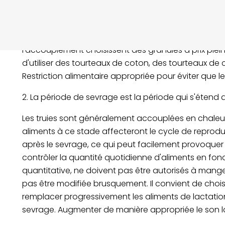
Une alimentation nutritive de haute qualité est esse
sélection des aliments pour les truies âgées de moins
marché) sont dotés d'aliments verts dans une propor
l'accouplement choisissent des granulés à prix plein s
d'utiliser des tourteaux de coton, des tourteaux de 
Restriction alimentaire appropriée pour éviter que les
2. La période de sevrage est la période qui s'étend
Les truies sont généralement accouplées en chaleu
aliments à ce stade affecteront le cycle de reproduct
après le sevrage, ce qui peut facilement provoquer 
contrôler la quantité quotidienne d'aliments en fonc
quantitative, ne doivent pas être autorisés à mang
pas être modifiée brusquement. Il convient de chois
remplacer progressivement les aliments de lactation 
sevrage. Augmenter de manière appropriée le son laxa