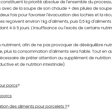
n constituent la priorité absolue de l'ensemble du processu
ries avec de la soupe de son chaude + des pilules de soupe 
deux fois pour favoriser l'évacuation des lochies et la ré
ies reçoivent environ 1 kg d'aliments, puis 0,5 kg d'alimen
t 4 à 5 jours. L'insuffisance ou l'excès de certains nutr
nutriment, afin de ne pas provoquer de déséquilibre nutrit
ée, plus la consommation d'aliments sera faible. Tout en
t nécessaire de prêter attention au supplément de nutritio
uctive et de nutrition intestinale).
our porcs
?
 porcs
lation des aliments pour porcelets ?
?