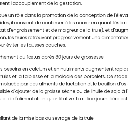
arent l'accouplement de la gestation.
joue un rôle dans la promotion de la conception de l'élev
des, il convient de continuer à les nourrir en quantités limi
'état d'engraissement et de maigreur de la truie), et d'au
ion, les truies retrouvent progressivement une alimentation
our éviter les fausses couches.
uchement du fœtus après 80 jours de grossesse.
es besoins en calcium et en nutriments augmentent rapi
truies et la faiblesse et la maladie des porcelets. Ce sta
mplacée par des aliments de lactation et le bouillon d'os d
ssible d'ajouter de la graisse sèche ou de l'huile de soja à 
et de l'alimentation quantitative. La ration journalière est
llant de la mise bas au sevrage de la truie.