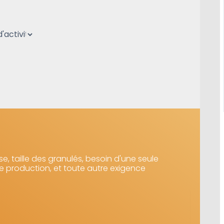
e, taille des granulés, besoin d'une seule
e production, et toute autre exigence