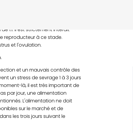
teur de la truie. Lors de la
s en granulés à prix plein sur le
. Les truies âgées de 6 mois à avant
1:1. Il est strictement interdit
ème reproducteur à ce stade.
rus et l'ovulation.
.
lection et un mauvais contrôle des
vent un stress de sevrage 1 à 3 jours
moment-là, il est très important de
pas par jour, une alimentation
tionnés. L'alimentation ne doit
ponibles sur le marché et de
ns les trois jours suivant le