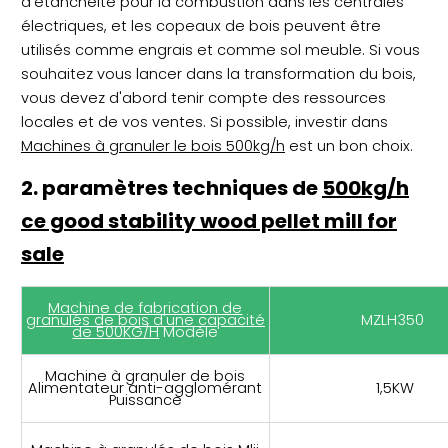
d'étanchéité pour la combustion dans les centrales
électriques, et les copeaux de bois peuvent être
utilisés comme engrais et comme sol meuble. Si vous
souhaitez vous lancer dans la transformation du bois,
vous devez d'abord tenir compte des ressources
locales et de vos ventes. Si possible, investir dans
Machines à granuler le bois 500kg/h
est un bon choix.
2. paramètres techniques de
500kg/h
ce good stability wood pellet mill for
sale
Machine de fabrication de
granulés de bois d'une capacité
MZLH350
de 500KG/H
Modèle
Machine à granuler de bois
Alimentateur anti-agglomérant
1,5KW
Puissance