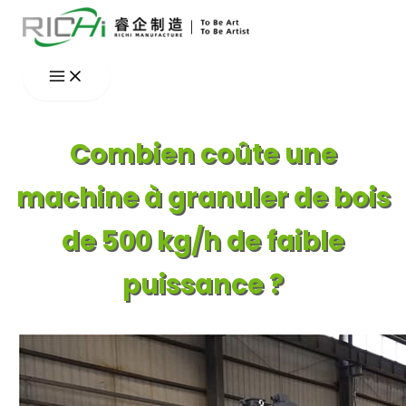
Aller
au
contenu
Combien coûte une
machine à granuler de bois
de 500 kg/h de faible
puissance ?