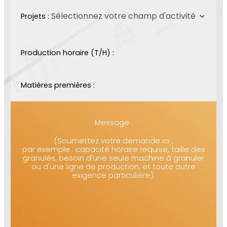
Projets :
Production horaire (T/H) :
Matières premières :
Message :
(Soumettez votre demande ici ,
par exemple : capacité horaire requise, taille des
granulés, besoin d'une seule machine à granuler
ou d'une ligne de production, et toute autre
exigence particulière).