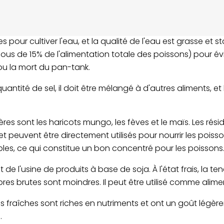
ie vinicole. La valeur nutritionnelle varie en fonction des d
e a un fort parfum, qui peut inciter les poissons à manger 
es pour cultiver l'eau, et la qualité de l'eau est grasse e
ssous de 15% de l'alimentation totale des poissons) pour évi
ou la mort du pan-tank.
uantité de sel, il doit être mélangé à d'autres aliments, et
res sont les haricots mungo, les fèves et le maïs. Les rési
 et peuvent être directement utilisés pour nourrir les pois
les, ce qui constitue un bon concentré pour les poissons
t de l'usine de produits à base de soja. À l'état frais, la te
ibres brutes sont moindres. Il peut être utilisé comme alimen
s fraîches sont riches en nutriments et ont un goût légèr
.