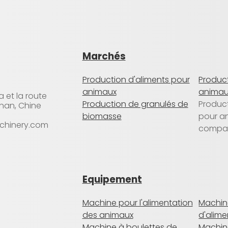
Marchés
Production d'aliments pour
Product
animaux
animau
a et la route
Production de granulés de
Product
enan, Chine
biomasse
pour a
chinery.com
compa
Equipement
Machine pour l'alimentation
Machine
des animaux
d'alime
Machine à boulettes de
Machine