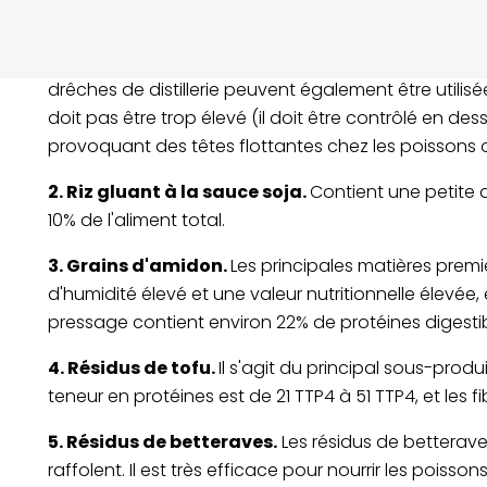
1. Lie de saké.
Il s'agit d'un sous-produit de l'industr
drêches de brasserie étant les meilleures. La vinass
drêches de distillerie peuvent également être utilisé
doit pas être trop élevé (il doit être contrôlé en de
provoquant des têtes flottantes chez les poissons 
2. Riz gluant à la sauce soja.
Contient une petite q
10% de l'aliment total.
3. Grains d'amidon.
Les principales matières premiè
d'humidité élevé et une valeur nutritionnelle élevée,
pressage contient environ 22% de protéines digestib
4. Résidus de tofu.
Il s'agit du principal sous-produi
teneur en protéines est de 21 TTP4 à 51 TTP4, et les f
5. Résidus de betteraves.
Les résidus de betterave
raffolent. Il est très efficace pour nourrir les poissons