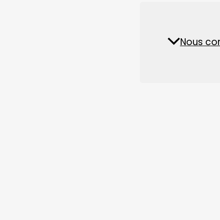
Pièces détachées et accessoires
Usine d'aliments pour
Nous co
Actua
animaux