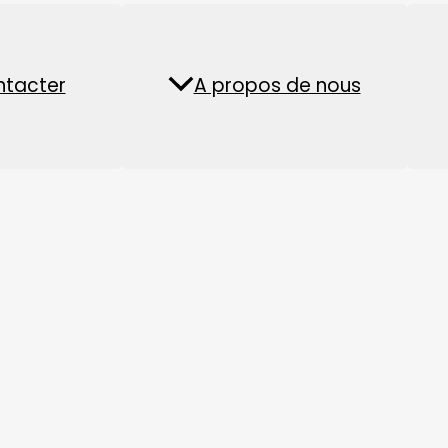
Usine de boulet
Usine de pellets de
ntacter
lités
A propos de nous
FAQ
d'aliments pour
biomasse
aquatiques