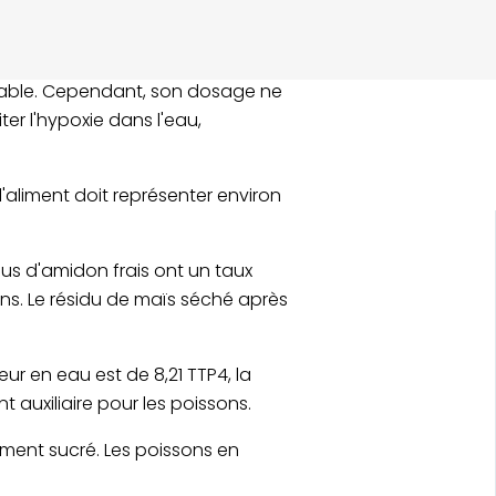
ifférentes matières premières, les
et augmenter leur appétit. Les
t stable. Cependant, son dosage ne
ter l'hypoxie dans l'eau,
 l'aliment doit représenter environ
dus d'amidon frais ont un taux
sons. Le résidu de maïs séché après
.
neur en eau est de 8,21 TTP4, la
t auxiliaire pour les poissons.
ement sucré. Les poissons en