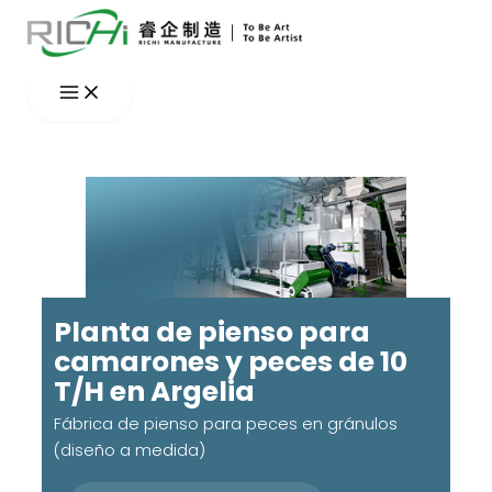
Ir
al
contenido
Planta de pienso para
camarones y peces de 10
T/H en Argelia
Fábrica de pienso para peces en gránulos
(diseño a medida)