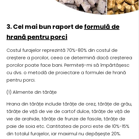
3. Cel mai bun raport de
formulă de
hrană pentru porci
Costul furajelor reprezintă 70%-80% din costul de
creștere a porcilor, ceea ce determină dacă creșterea
porcilor poate face bani. Permiteți-mi să împărtășesc
cu dvs. o metodă de proiectare a formulei de hrană
pentru porci.
(1) Alimente din tărâțe
Hrana din tărâțe include tărâțe de orez, tărâțe de grâu,
tărâțe de viță de vie de cartof dulce, tărâțe de viță de
vie de arahide, tărâțe de frunze de fasole, tărâțe de
paie de soia etc. Cantitatea de porci este de 10%-15%
din totalul furajelor, iar maximul nu depășește 20%.