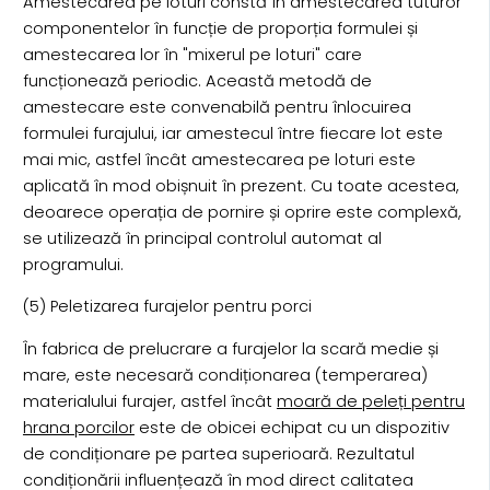
Amestecarea pe loturi constă în amestecarea tuturor
componentelor în funcție de proporția formulei și
amestecarea lor în "mixerul pe loturi" care
funcționează periodic. Această metodă de
amestecare este convenabilă pentru înlocuirea
formulei furajului, iar amestecul între fiecare lot este
mai mic, astfel încât amestecarea pe loturi este
aplicată în mod obișnuit în prezent. Cu toate acestea,
deoarece operația de pornire și oprire este complexă,
se utilizează în principal controlul automat al
programului.
(5) Peletizarea furajelor pentru porci
În fabrica de prelucrare a furajelor la scară medie și
mare, este necesară condiționarea (temperarea)
materialului furajer, astfel încât
moară de peleți pentru
hrana porcilor
este de obicei echipat cu un dispozitiv
de condiționare pe partea superioară. Rezultatul
condiționării influențează în mod direct calitatea