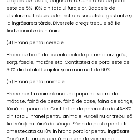
drojdiile de fasole, bagasa etc. Cantitatea de porci
este de 5%-10% din totalul furajelor. Boabele de
distilare nu trebuie administrate scroafelor gestante și
la îngrășarea târzie. Diversele dregs trebuie să fie
fierte înainte de hrănire.
(4) Hrană pentru cereale
Hrana pe bază de cereale include porumb, orz, grâu,
sorg, fasole, mazăre etc. Cantitatea de porci este de
50% din totalul furajelor și nu mai mult de 60%.
(5) Hrană pentru animale
Hrana pentru animale include pupa de viermi de
mătase, făină de pește, făină de oase, făină de sânge,
făină de pene etc. Cantitatea de porci este de 4%-8%
din totalul hranei pentru animale. Purceii nu ar trebui să
fie hrăniți cu făină de sânge. Făina de pește poate fi
amestecată cu 10% în hrana porcilor pentru îngrășare.
Dacă este amestecată cu pupa de vierme de