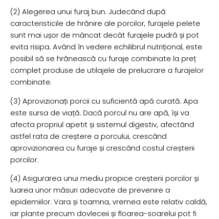
(2) Alegerea unui furaj bun. Judecând după
caracteristicile de hrănire ale porcilor, furajele pelete
sunt mai ușor de mâncat decât furajele pudră și pot
evita risipa. Având în vedere echilibrul nutrițional, este
posibil să se hrănească cu furaje combinate la preț
complet produse de utilajele de prelucrare a furajelor
combinate.
(3) Aprovizionați porcii cu suficientă apă curată. Apa
este sursa de viață. Dacă porcul nu are apă, își va
afecta propriul apetit și sistemul digestiv, afectând
astfel rata de creștere a porcului, crescând
aprovizionarea cu furaje și crescând costul creșterii
porcilor.
(4) Asigurarea unui mediu propice creșterii porcilor și
luarea unor măsuri adecvate de prevenire a
epidemiilor. Vara și toamna, vremea este relativ caldă,
iar plante precum dovleceii și floarea-soarelui pot fi