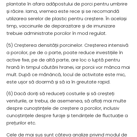
plantate în afara adăpostului de porci pentru umbrire
și răcire. Iarna, vremea este rece și se recomandă
utilizarea serelor de plastic pentru creștere. În același
timp, vaccinurile de deparazitare și de imunizare
trebuie administrate porcilor în mod regulat.
(5) Creșterea densității porcinelor. Creșterea intensivă
a porcilor, pe de o parte, poate reduce investițiile în
active fixe, pe de altă parte, are loc o luptă pentru
hrană în timpul căutării hranei, iar porcii vor mânca mai
mult. După ce mănâncă, locul de activitate este mic,
este ușor să doarmă și să ia în greutate rapid.
(6) Dacă doriți să reduceți costurile și să creșteți
veniturile, ar trebui, de asemenea, să aflați mai multe
despre cunoștințele de creștere a porcilor, inclusiv
cunoștințele despre furaje și tendințele de fluctuație a
prețurilor etc.
Cele de mai sus sunt câteva analize privind modul de