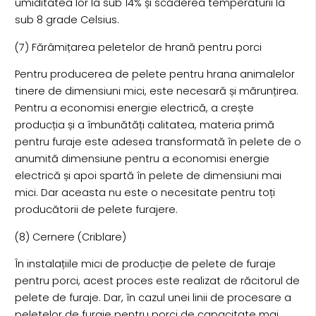
umiditatea lor la sub 14% și scăderea temperaturii la
sub 8 grade Celsius.
(7) Fărâmițarea peletelor de hrană pentru porci
Pentru producerea de pelete pentru hrana animalelor
tinere de dimensiuni mici, este necesară și mărunțirea.
Pentru a economisi energie electrică, a crește
producția și a îmbunătăți calitatea, materia primă
pentru furaje este adesea transformată în pelete de o
anumită dimensiune pentru a economisi energie
electrică și apoi spartă în pelete de dimensiuni mai
mici. Dar aceasta nu este o necesitate pentru toți
producătorii de pelete furajere.
(8) Cernere (Criblare)
În instalațiile mici de producție de pelete de furaje
pentru porci, acest proces este realizat de răcitorul de
pelete de furaje. Dar, în cazul unei linii de procesare a
peletelor de furaje pentru porci de capacitate mai