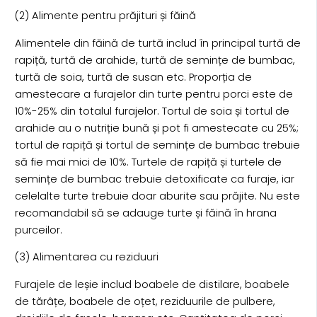
(2) Alimente pentru prăjituri și făină
Alimentele din făină de turtă includ în principal turtă de
rapiță, turtă de arahide, turtă de semințe de bumbac,
turtă de soia, turtă de susan etc. Proporția de
amestecare a furajelor din turte pentru porci este de
10%-25% din totalul furajelor. Tortul de soia și tortul de
arahide au o nutriție bună și pot fi amestecate cu 25%;
tortul de rapiță și tortul de semințe de bumbac trebuie
să fie mai mici de 10%. Turtele de rapiță și turtele de
semințe de bumbac trebuie detoxificate ca furaje, iar
celelalte turte trebuie doar aburite sau prăjite. Nu este
recomandabil să se adauge turte și făină în hrana
purceilor.
(3) Alimentarea cu reziduuri
Furajele de leșie includ boabele de distilare, boabele
de tărâțe, boabele de oțet, reziduurile de pulbere,