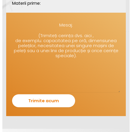
Materii prime:
Mesaj:
(Trimiteți cerința dvs. aici ,
de exemplu: capacitatea pe oră, dimensiunea
peleților, necesitatea unei singure mașini de
peleți sau a unei linii de producție și orice cerințe
speciale).