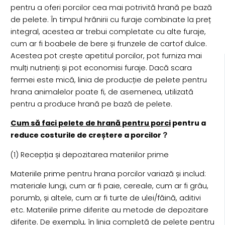
pentru a oferi porcilor cea mai potrivită hrană pe bază
de pelete. În timpul hrănirii cu furaje combinate la preț
integral, acestea ar trebui completate cu alte furaje,
cum ar fi boabele de bere și frunzele de cartof dulce.
Acestea pot crește apetitul porcilor, pot furniza mai
mulți nutrienți și pot economisi furaje. Dacă scara
fermei este mică, linia de producție de pelete pentru
hrana animalelor poate fi, de asemenea, utilizată
pentru a produce hrană pe bază de pelete.
Cum să faci pelete de hrană pentru porci
pentru a
reduce costurile de creștere a porcilor？
(1) Recepția și depozitarea materiilor prime
Materiile prime pentru hrana porcilor variază și includ:
materiale lungi, cum ar fi paie, cereale, cum ar fi grâu,
porumb, și altele, cum ar fi turte de ulei/făină, aditivi
etc. Materiile prime diferite au metode de depozitare
diferite. De exemplu, în linia completă de pelete pentru