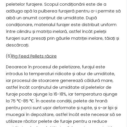
peletelor furajere. Scopul condiționării este de a
adăuga apă la pulberea furajeră pentru a-i permite să
aibă un anumit conținut de umiditate. După
condiționare, materialul furajer este distribuit uniform
între cilindru și matrița inelară, astfel încât peleții
furajeri sunt presați prin găurile matriței inelare, tăiați și
descărcați.
(6)
Pig Feed Pellets răcire
Deoarece în procesul de peletizare, furajul este
introdus la temperaturi ridicate și abur de umiditate,
iar procesul de stoarcere generează căldură mare,
astfel încât conținutul de umiditate al peletelor de
furaje poate ajunge la 16-18%, iar temperatura ajunge
la 75 ℃-85 ℃. În aceste condiții, pelete de hrană
pentru porci sunt ușor deformate și rupte, și s-ar lipi și
mucegai în depozitare, astfel încât este necesar să se
utilizeze răcitor pelete de furaje pentru a reduce